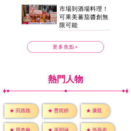
市場到酒場料理！
可果美蕃茄醬創無
限可能
更多焦點+
熱門人物
★
康凱
★
田路路
★
曹雨婷
★
周杰倫
★
張韶涵
★
孫燕姿