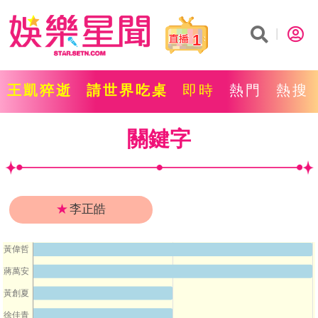
1
王凱猝逝
請世界吃桌
即時
熱門
熱搜
關鍵字
★
李正皓
黃偉哲
蔣萬安
黃創夏
徐佳青