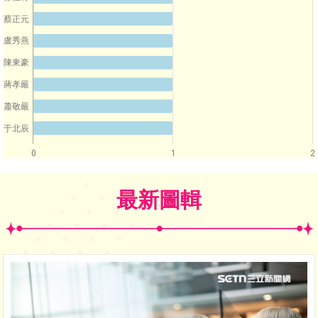
蔡正元
盧秀燕
陳東豪
蔣孝嚴
蕭敬嚴
于北辰
0
1
2
最新圖輯