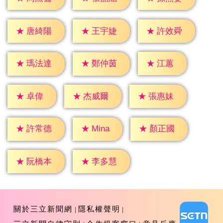
★
唐綺陽
★
王宇婕
★
許效舜
★
江蕙
★
瑪法達
★
鄭仲茵
★
卓偉
★
杰威爾
★
張惠妹
★
Mina
★
許常德
★
顏正國
★
阮橋本
★
李多慧
關於三立新聞網
隱私權聲明