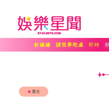
針線緣
請世界吃桌
即時
★
重生