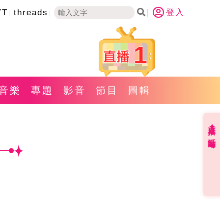
YT
threads
登入
1
音樂
專題
影音
節目
圖輯
直播✦活動