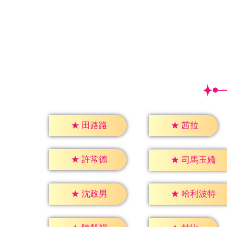
★
茜拉
★
田路路
★
許常德
★
司馬玉嬌
★
沈政男
★
哈利波特