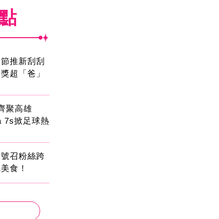
焦點
親節推新刮刮
頭獎超「爸」
員齊聚高雄
sa 7s掀足球熱
蛋號召粉絲跨
吃美食！