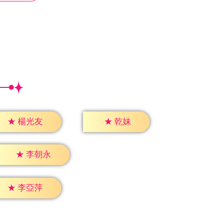
★
乾妹
★
楊光友
★
李朝永
★
李亞萍