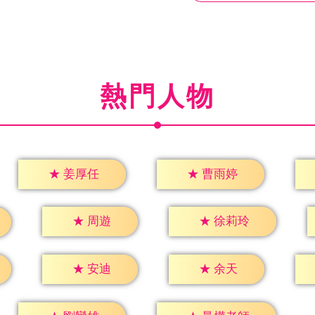
熱門人物
★
姜厚任
★
曹雨婷
★
周遊
★
徐莉玲
★
安迪
★
余天