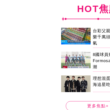
HOT
台彩父
樂千萬
氣
8國球
Formo
潮
理想混
海追星
更多焦點+