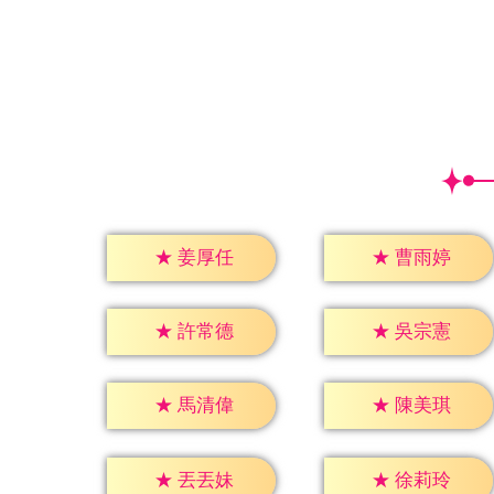
★
姜厚任
★
曹雨婷
★
許常德
★
吳宗憲
★
馬清偉
★
陳美琪
★
丟丟妹
★
徐莉玲