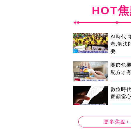
HOT
AI時代
考.解決
要
關節危
配方才
數位時代
家籲當心
更多焦點+