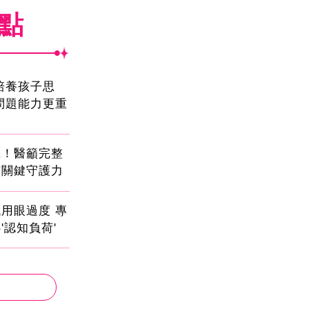
焦點
!培養孩子思
問題能力更重
機！醫籲完整
有關鍵守護力
用眼過度 專
'認知負荷'