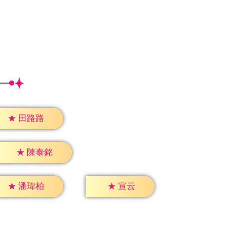
★
田路路
★
陳泰銘
★
宣云
★
潘瑋柏