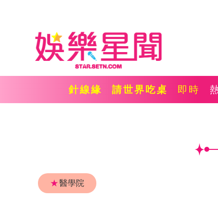
針線緣
請世界吃桌
即時
★
醫學院