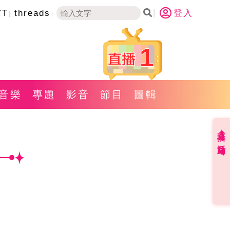
YT
threads
登入
1
音樂
專題
影音
節目
圖輯
直播✦活動