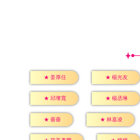
★
姜厚任
★
楊光友
★
邱瓈寬
★
楊丞琳
★
薔薔
★
林嘉凌