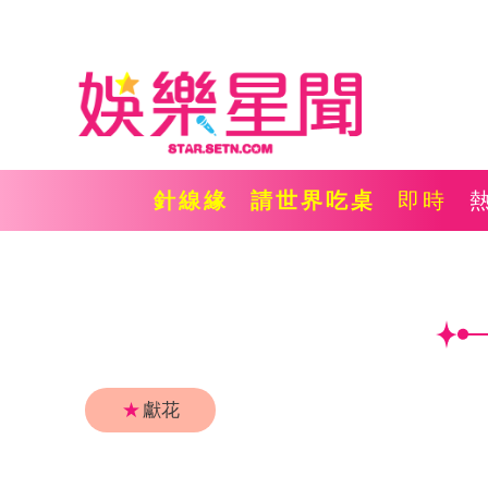
針線緣
請世界吃桌
即時
★
獻花