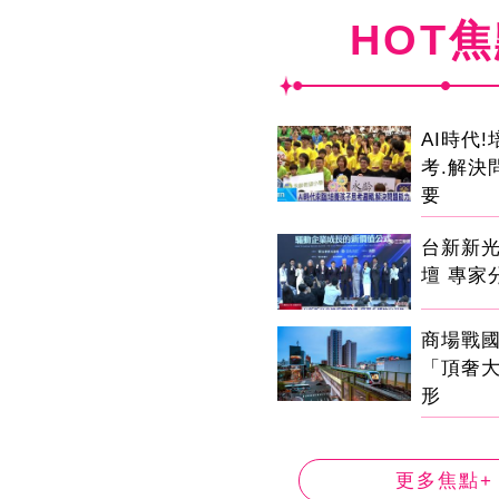
HOT
AI時代
考.解決
要
台新新
壇 專家
商場戰
「頂奢
形
更多焦點+