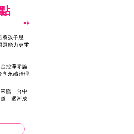
焦點
!培養孩子思
問題能力更重
光金控淨零論
分享永續治理
國來臨 台中
大道」逐漸成