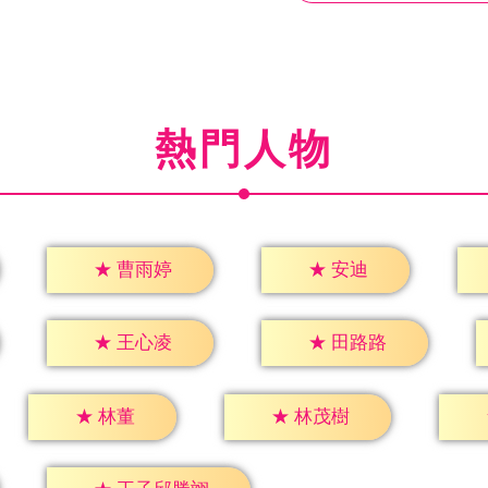
熱門人物
★
安迪
★
曹雨婷
★
王心凌
★
田路路
★
林董
★
林茂樹