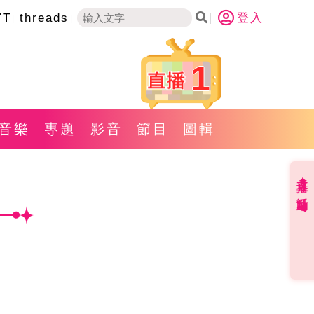
YT
threads
登入
1
音樂
專題
影音
節目
圖輯
直播✦活動