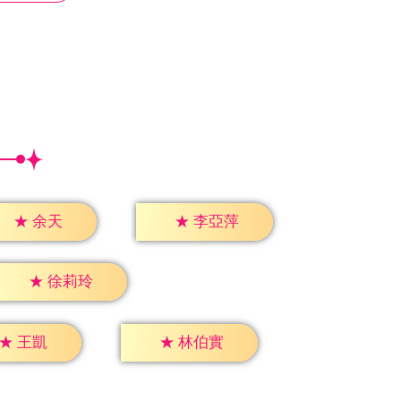
★
余天
★
李亞萍
★
徐莉玲
★
王凱
★
林伯實