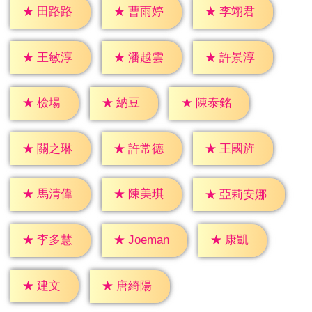
★
田路路
★
曹雨婷
★
李翊君
★
王敏淳
★
潘越雲
★
許景淳
★
檢場
★
納豆
★
陳泰銘
★
關之琳
★
許常德
★
王國旌
★
馬清偉
★
陳美琪
★
亞莉安娜
★
康凱
★
李多慧
★
Joeman
★
建文
★
唐綺陽