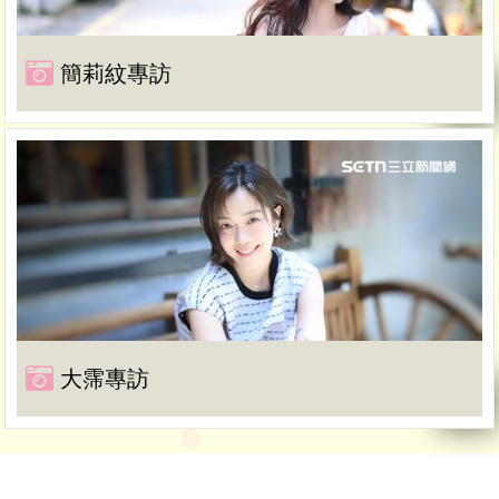
簡莉紋專訪
大霈專訪