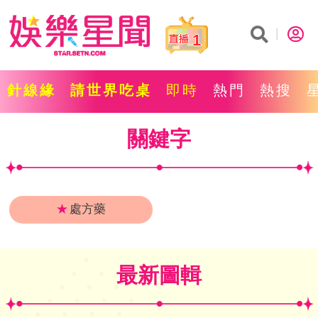
1
針線緣
請世界吃桌
即時
熱門
熱搜
關鍵字
★
處方藥
最新圖輯