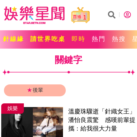
1
針線緣
請世界吃桌
即時
熱門
熱搜
關鍵字
★
後輩
娛樂
溫慶珠驟逝「針織女王」
潘怡良震驚　感嘆前輩提
攜：給我很大力量