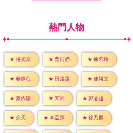
熱門人物
★
楊光友
★
曹雨婷
★
徐莉玲
★
姜厚任
★
田路路
★
連勝文
★
安迪
★
蔡依珊
★
郭品超
★
余天
★
李亞萍
★
徐乃麟