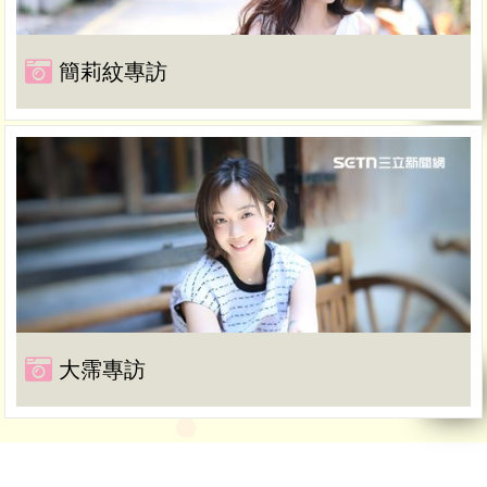
簡莉紋專訪
大霈專訪