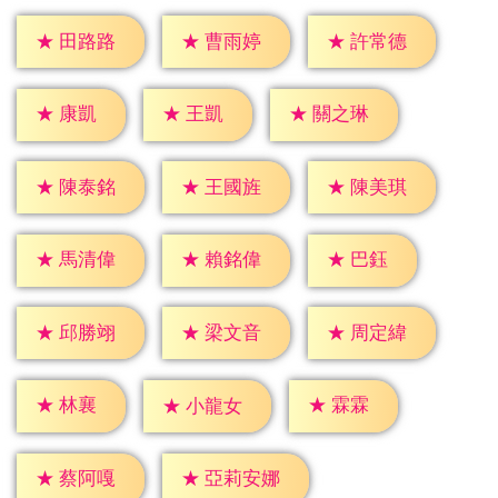
★
田路路
★
曹雨婷
★
許常德
★
康凱
★
王凱
★
關之琳
★
陳泰銘
★
王國旌
★
陳美琪
★
巴鈺
★
馬清偉
★
賴銘偉
★
邱勝翊
★
梁文音
★
周定緯
★
林襄
★
霖霖
★
小龍女
★
蔡阿嘎
★
亞莉安娜