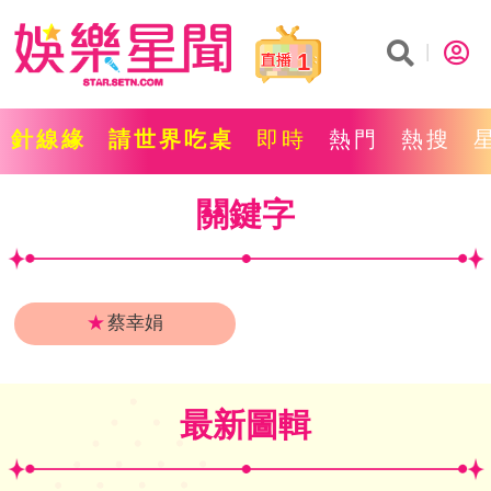
1
針線緣
請世界吃桌
即時
熱門
熱搜
關鍵字
★
蔡幸娟
最新圖輯