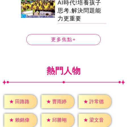
AI時代!培養孩子
思考.解決問題能
力更重要
更多焦點+
熱門人物
★
田路路
★
曹雨婷
★
許常德
★
賴銘偉
★
邱勝翊
★
梁文音