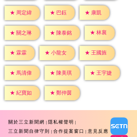
★
巴鈺
★
康凱
★
周定緯
★
林襄
★
關之琳
★
陳泰銘
★
霖霖
★
小龍女
★
王國旌
★
馬清偉
★
陳美琪
★
王宇婕
★
紀寶如
★
鄭仲茵
關於三立新聞網
隱私權聲明
三立新聞自律守則
合作提案窗口
意見反應