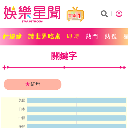
1
針線緣
請世界吃桌
即時
熱門
熱搜
關鍵字
★
紅燈
美國
日本
中國
伊朗