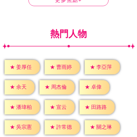
更多焦點+
熱門人物
★
姜厚任
★
曹雨婷
★
李亞萍
★
余天
★
卓偉
★
周杰倫
★
宣云
★
潘瑋柏
★
田路路
★
吳宗憲
★
許常德
★
關之琳