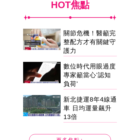
HOT焦點
關節危機！醫籲完
整配方才有關鍵守
護力
數位時代用眼過度
專家籲當心'認知
負荷'
新北捷運8年4線通
車 日均運量飆升
13倍