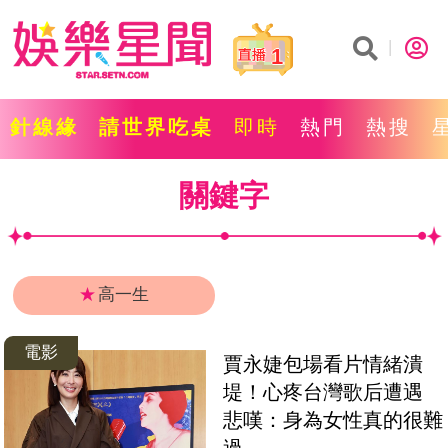
1
針線緣
請世界吃桌
即時
熱門
熱搜
關鍵字
★
高一生
電影
賈永婕包場看片情緒潰
堤！心疼台灣歌后遭遇　
悲嘆：身為女性真的很難
過