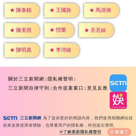
★
陳泰銘
★
王國旌
★
馬清偉
★
愷樂
★
陳美琪
★
丟丟妹
★
陳明真
★
李沛綾
關於三立新聞網
隱私權聲明
三立新聞自律守則
合作提案窗口
意見反應
三立新聞網
為了提供更好的閱讀內容，我們使用相關網站技
Copyright ©2026 Sanlih E-Television All Rights
術來改善使用者體驗，也尊重用戶的隱私權，特別提出聲明。
Reserved 版權所有 盜用必究 台北市內湖區舊宗路一段159
了解最新隱私權聲明
知道了
號 02-8792-8888