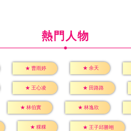
熱門人物
★
余天
★
曹雨婷
★
王心凌
★
田路路
★
林伯實
★
林逸欣
★
粿粿
★
王子邱勝翊