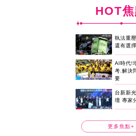
HOT
執法重
還有選
AI時代
考.解決
要
台新新
壇 專家
更多焦點+