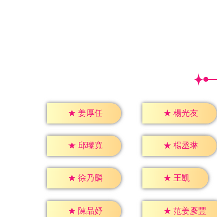
★
姜厚任
★
楊光友
★
邱瓈寬
★
楊丞琳
★
王凱
★
徐乃麟
★
陳品妤
★
范姜彥豐