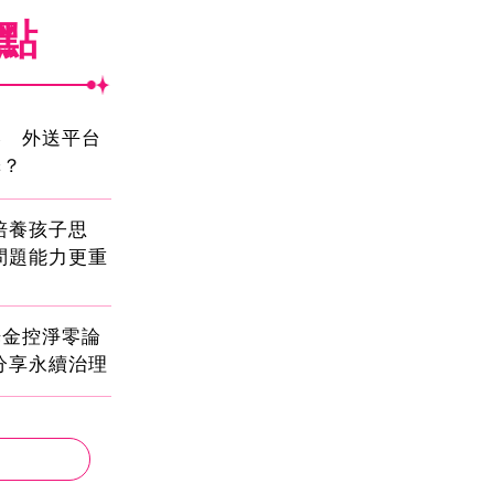
焦點
壓 外送平台
擇？
!培養孩子思
問題能力更重
光金控淨零論
分享永續治理