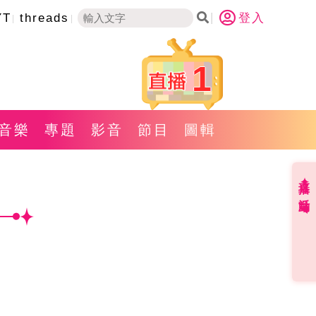
YT
threads
登入
1
音樂
專題
影音
節目
圖輯
直播✦活動