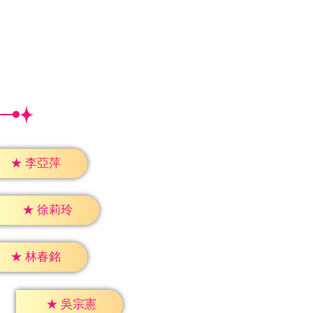
★
李亞萍
★
徐莉玲
★
林春銘
★
吳宗憲