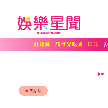
針線緣
請世界吃桌
即時
★
失語症