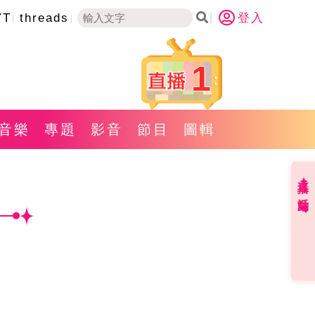
YT
threads
登入
1
音樂
專題
影音
節目
圖輯
直播✦活動