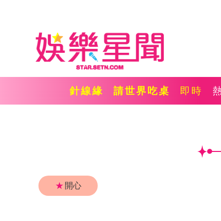
針線緣
請世界吃桌
即時
★
開心