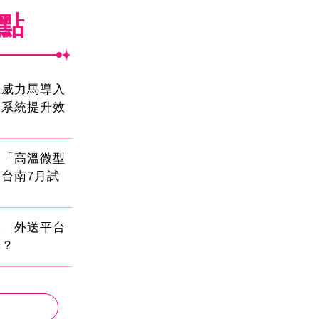
焦點
！威力馬導入
運系統提升效
創「高溫微型
台南7月試
壓 外送平台
擇？