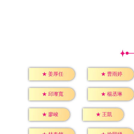
★
姜厚任
★
曹雨婷
★
邱瓈寬
★
楊丞琳
★
廖峻
★
王凱