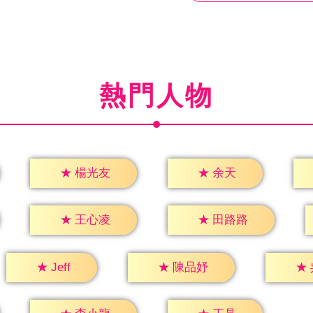
熱門人物
★
余天
★
楊光友
★
王心凌
★
田路路
★
Jeff
★
陳品妤
★