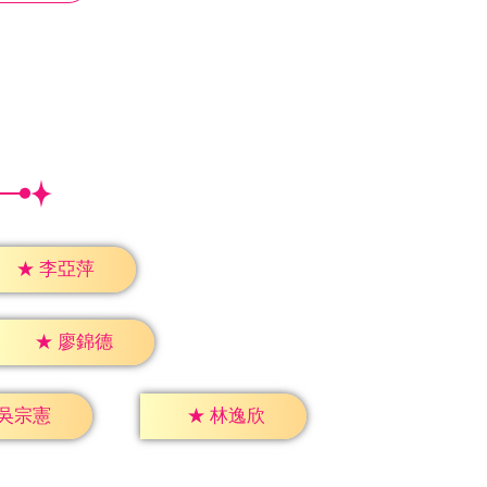
★
李亞萍
★
廖錦德
吳宗憲
★
林逸欣