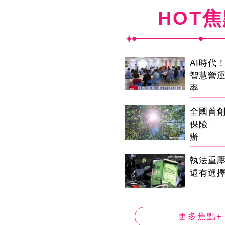
HOT
AI時代
智慧營
率
全國首
保險」 
辦
執法重
還有選
更多焦點+