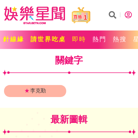
1
針線緣
請世界吃桌
即時
熱門
熱搜
關鍵字
★
李克勤
最新圖輯