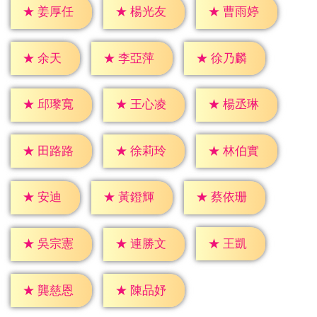
★
姜厚任
★
楊光友
★
曹雨婷
★
余天
★
李亞萍
★
徐乃麟
★
邱瓈寬
★
王心凌
★
楊丞琳
★
田路路
★
徐莉玲
★
林伯實
★
安迪
★
黃鐙輝
★
蔡依珊
★
王凱
★
吳宗憲
★
連勝文
★
龔慈恩
★
陳品妤