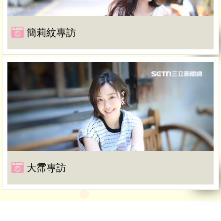
簡莉紋專訪
大霈專訪