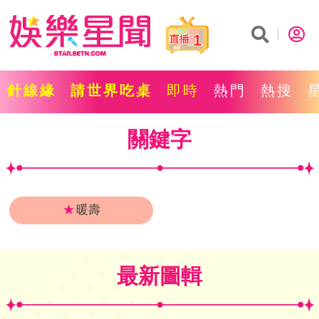
1
針線緣
請世界吃桌
即時
熱門
熱搜
關鍵字
★
暖壽
最新圖輯