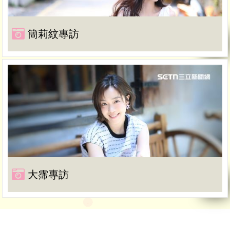
簡莉紋專訪
大霈專訪