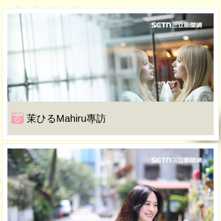
茉ひるMahiru專訪