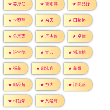
★
姜厚任
★
曹雨婷
★
陳品妤
★
余天
★
李亞萍
★
田路路
★
卓偉
★
吳宗憲
★
周杰倫
★
宣云
★
許常德
★
潘瑋柏
★
張菲
★
菲哥
★
邱沁宜
★
放火
★
郭品超
★
謝明諺
★
柯智豪
★
黃鐙輝