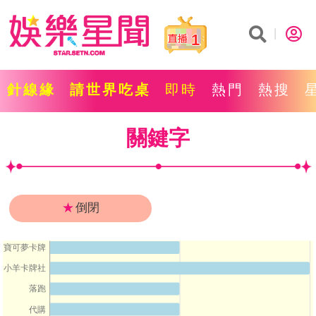
1
針線緣
請世界吃桌
即時
熱門
熱搜
關鍵字
★
倒閉
寶可夢卡牌
小羊卡牌社
落跑
代購