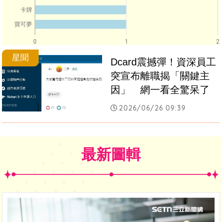
卡牌
寶可夢
0
1
2
星聞
Dcard震撼彈！資深員工
突宣布離職揭「關鍵主
因」　網一看全驚呆了
2026/06/26 09:39
最新圖輯