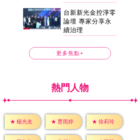
台新新光金控淨零
論壇 專家分享永
續治理
更多焦點+
熱門人物
★
楊光友
★
曹雨婷
★
徐莉玲