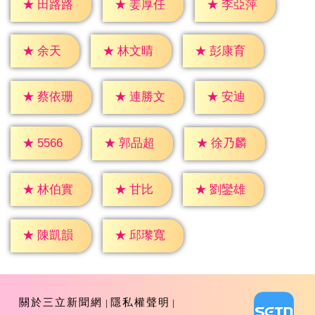
★
田路路
★
姜厚任
★
李亞萍
★
余天
★
林文晴
★
彭康育
★
安迪
★
蔡依珊
★
連勝文
★
5566
★
郭品超
★
徐乃麟
★
甘比
★
林伯實
★
劉鑾雄
★
陳凱韻
★
邱瓈寬
關於三立新聞網
隱私權聲明