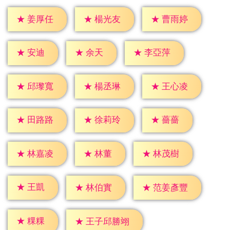
★
姜厚任
★
楊光友
★
曹雨婷
★
安迪
★
余天
★
李亞萍
★
邱瓈寬
★
楊丞琳
★
王心凌
★
薔薔
★
田路路
★
徐莉玲
★
林董
★
林嘉凌
★
林茂樹
★
王凱
★
林伯實
★
范姜彥豐
★
粿粿
★
王子邱勝翊