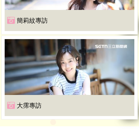
簡莉紋專訪
大霈專訪