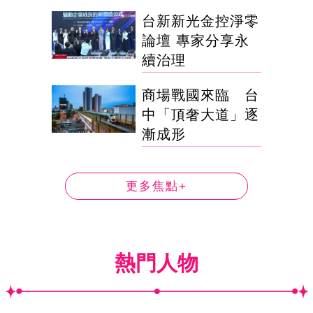
台新新光金控淨零
論壇 專家分享永
續治理
商場戰國來臨 台
中「頂奢大道」逐
漸成形
更多焦點+
熱門人物