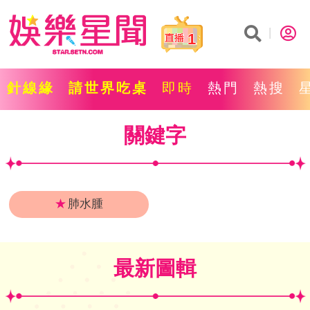
1
針線緣
請世界吃桌
即時
熱門
熱搜
關鍵字
★
肺水腫
最新圖輯