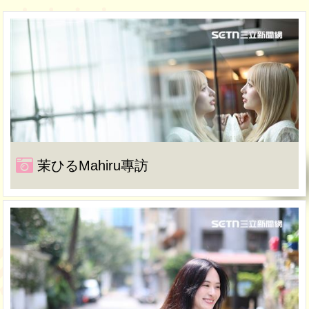
茉ひるMahiru專訪