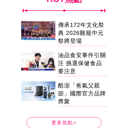
傳承172年文化祭
典 2026雞籠中元
祭將登場
油品食安事件引關
注 挑選保健食品
要注意
酷澎「爸氣父親
節」國際官方品牌
齊聚
更多焦點+