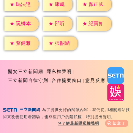
★
康凱
★
瑪法達
★
顏正國
★
邵昕
★
阮橋本
★
紀寶如
★
蔡健雅
★
張韶涵
關於三立新聞網
隱私權聲明
三立新聞自律守則
合作提案窗口
意見反應
三立新聞網
為了提供更好的閱讀內容，我們使用相關網站技
Copyright ©2026 Sanlih E-Television All Rights
術來改善使用者體驗，也尊重用戶的隱私權，特別提出聲明。
Reserved 版權所有 盜用必究 台北市內湖區舊宗路一段159
了解最新隱私權聲明
知道了
號 02-8792-8888