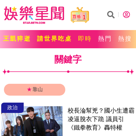
1
王凱猝逝
請世界吃桌
即時
熱門
熱搜
關鍵字
★
靠山
政治
校長淪幫兇？國小生遭霸
凌逼脫衣下跪 議員引
《鐵拳教育》轟特權