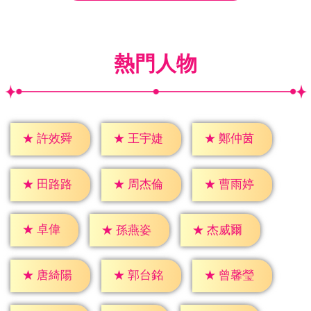
熱門人物
★
許效舜
★
王宇婕
★
鄭仲茵
★
田路路
★
周杰倫
★
曹雨婷
★
卓偉
★
孫燕姿
★
杰威爾
★
唐綺陽
★
郭台銘
★
曾馨瑩