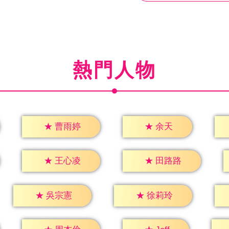
熱門人物
★
余天
★
曹雨婷
★
王心凌
★
田路路
★
吳宗憲
★
徐莉玲