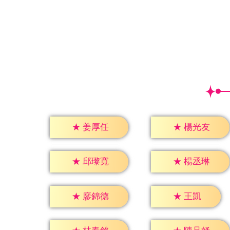
★
姜厚任
★
楊光友
★
邱瓈寬
★
楊丞琳
★
王凱
★
廖錦德