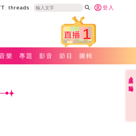
YT
threads
登入
1
音樂
專題
影音
節目
圖輯
直播✦活動