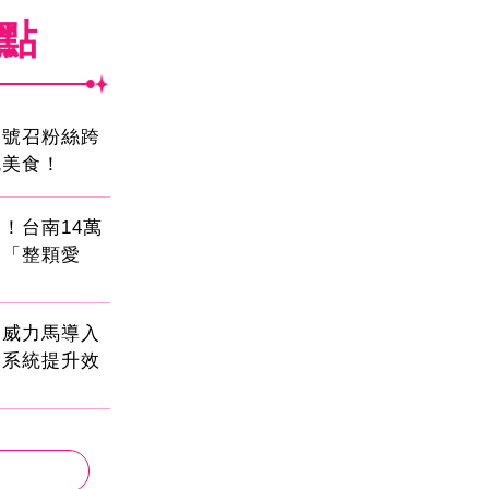
焦點
蛋號召粉絲跨
吃美食！
！台南14萬
餐「整顆愛
！威力馬導入
運系統提升效