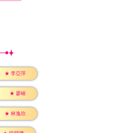
★
李亞萍
★
廖峻
★
林逸欣