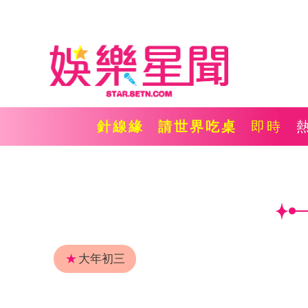
針線緣
請世界吃桌
即時
★
大年初三