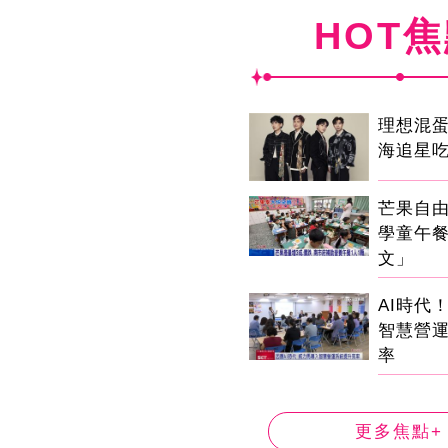
HOT
理想混
海追星
芒果自由
學童午
文」
AI時代
智慧營
率
更多焦點+