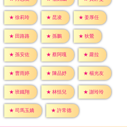
★
昆凌
★
徐莉玲
★
姜厚任
★
孫鵬
★
狄鶯
★
田路路
★
蘿拉
★
孫安佐
★
蔡阿嘎
★
曹雨婷
★
陳品妤
★
楊光友
★
班鐵翔
★
林恬兒
★
謝玲玲
★
許常德
★
司馬玉嬌