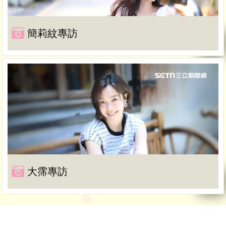
簡莉紋專訪
大霈專訪