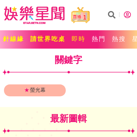
1
針線緣
請世界吃桌
即時
熱門
熱搜
關鍵字
★
螢光幕
最新圖輯