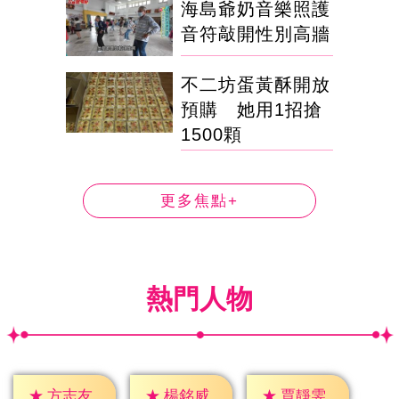
海島爺奶音樂照護
音符敲開性別高牆
不二坊蛋黃酥開放
預購 她用1招搶
1500顆
更多焦點+
熱門人物
★
方志友
★
楊銘威
★
賈靜雯