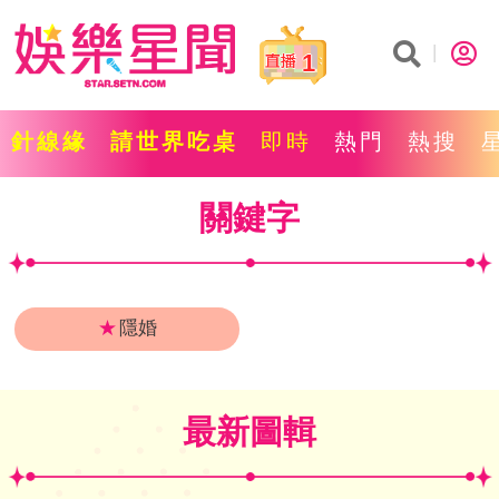
1
針線緣
請世界吃桌
即時
熱門
熱搜
關鍵字
★
隱婚
最新圖輯