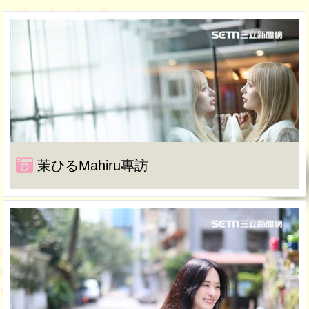
茉ひるMahiru專訪