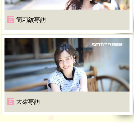
簡莉紋專訪
大霈專訪