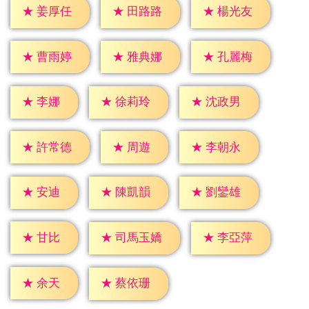
★
姜厚任
★
田路路
★
楊光友
★
曹雨婷
★
雅典娜
★
孔麗梅
★
李娜
★
徐莉玲
★
沈政男
★
周遊
★
許常德
★
李朝永
★
安迪
★
陳凱韻
★
劉鑾雄
★
甘比
★
李亞萍
★
司馬玉嬌
★
余天
★
蔡依珊