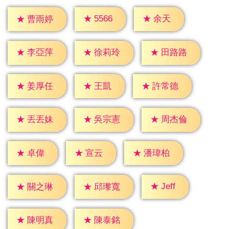
★
余天
★
5566
★
曹雨婷
★
李亞萍
★
徐莉玲
★
田路路
★
王凱
★
姜厚任
★
許常德
★
丟丟妹
★
吳宗憲
★
周杰倫
★
卓偉
★
宣云
★
潘瑋柏
★
Jeff
★
關之琳
★
邱瓈寬
★
陳明真
★
陳泰銘