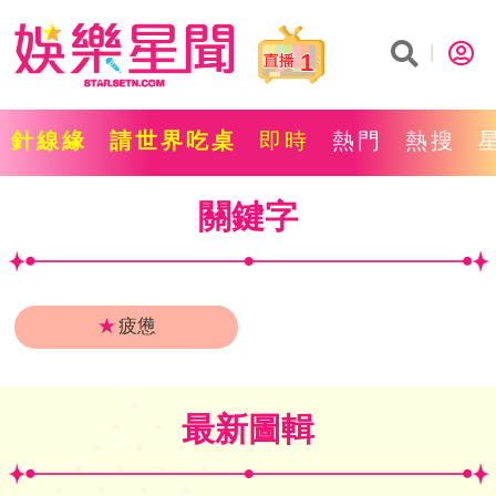
1
針線緣
請世界吃桌
即時
熱門
熱搜
關鍵字
★
疲憊
最新圖輯