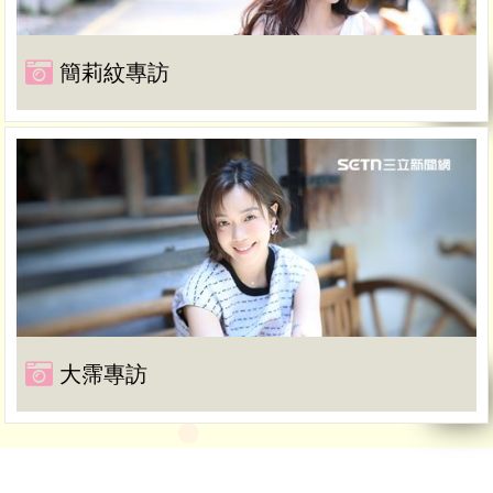
簡莉紋專訪
大霈專訪