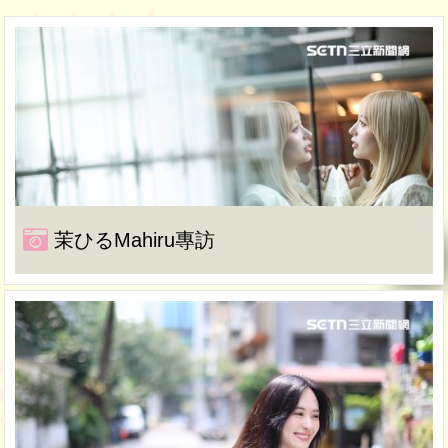
茉ひるMahiru專訪