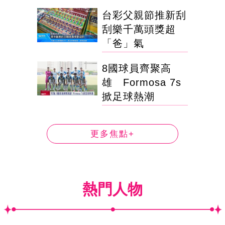
台彩父親節推新刮
刮樂千萬頭獎超
「爸」氣
8國球員齊聚高
雄 Formosa 7s
掀足球熱潮
更多焦點+
熱門人物