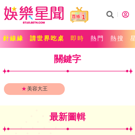
1
針線緣
請世界吃桌
即時
熱門
熱搜
關鍵字
★
美容大王
最新圖輯