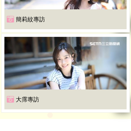
簡莉紋專訪
大霈專訪