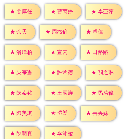
★
姜厚任
★
曹雨婷
★
李亞萍
★
余天
★
卓偉
★
周杰倫
★
宣云
★
潘瑋柏
★
田路路
★
吳宗憲
★
許常德
★
關之琳
★
陳泰銘
★
王國旌
★
馬清偉
★
愷樂
★
陳美琪
★
丟丟妹
★
陳明真
★
李沛綾