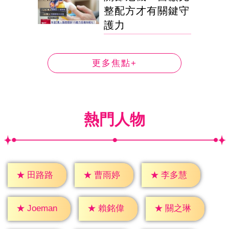
整配方才有關鍵守
護力
更多焦點+
熱門人物
★
田路路
★
曹雨婷
★
李多慧
★
賴銘偉
★
關之琳
★
Joeman