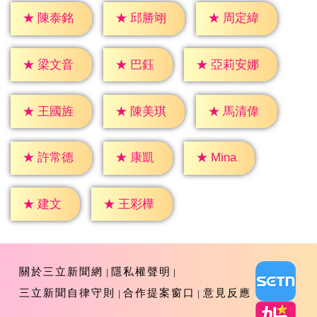
★
陳泰銘
★
邱勝翊
★
周定緯
★
巴鈺
★
梁文音
★
亞莉安娜
★
王國旌
★
陳美琪
★
馬清偉
★
康凱
★
Mina
★
許常德
★
建文
★
王彩樺
關於三立新聞網
隱私權聲明
三立新聞自律守則
合作提案窗口
意見反應