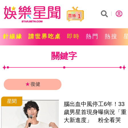
1
針線緣
請世界吃桌
即時
熱門
熱搜
關鍵字
★
復健
星聞
腦出血中風停工6年！33
歲男星首現身曝病況「重
大新進度」　粉全看哭