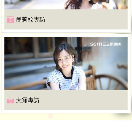
簡莉紋專訪
大霈專訪