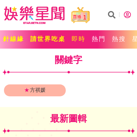
1
針線緣
請世界吃桌
即時
熱門
熱搜
關鍵字
★
方祺媛
最新圖輯