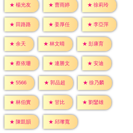
★
楊光友
★
曹雨婷
★
徐莉玲
★
田路路
★
姜厚任
★
李亞萍
★
余天
★
林文晴
★
彭康育
★
安迪
★
蔡依珊
★
連勝文
★
5566
★
郭品超
★
徐乃麟
★
甘比
★
林伯實
★
劉鑾雄
★
陳凱韻
★
邱瓈寬