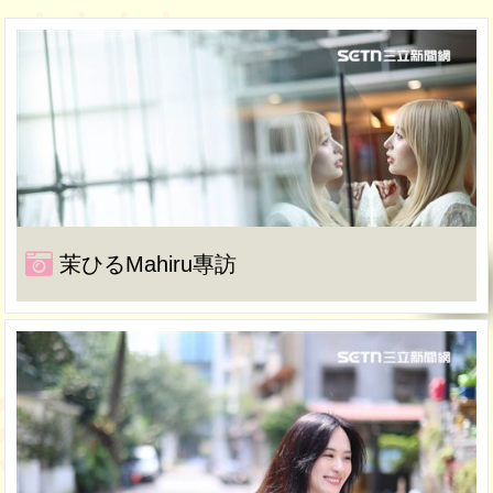
茉ひるMahiru專訪