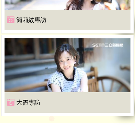
簡莉紋專訪
大霈專訪