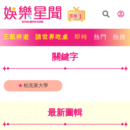
1
王凱猝逝
請世界吃桌
即時
熱門
熱搜
關鍵字
★
柏克萊大學
最新圖輯