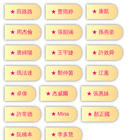
★
康凱
★
田路路
★
曹雨婷
★
周杰倫
★
張韶涵
★
孫燕姿
★
唐綺陽
★
王宇婕
★
許效舜
★
江蕙
★
瑪法達
★
鄭仲茵
★
卓偉
★
杰威爾
★
張惠妹
★
Mina
★
許常德
★
顏正國
★
阮橋本
★
李多慧