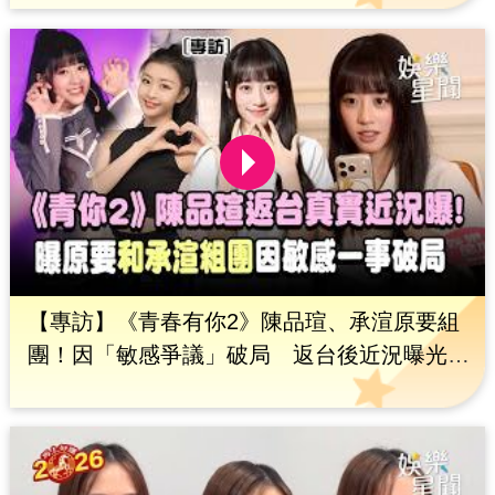
放工作｜三立娛樂星聞
【專訪】《青春有你2》陳品瑄、承渲原要組
團！因「敏感爭議」破局 返台後近況曝光
揭露演藝圈遭性騷、恐嚇心路歷程｜三立娛樂
星聞