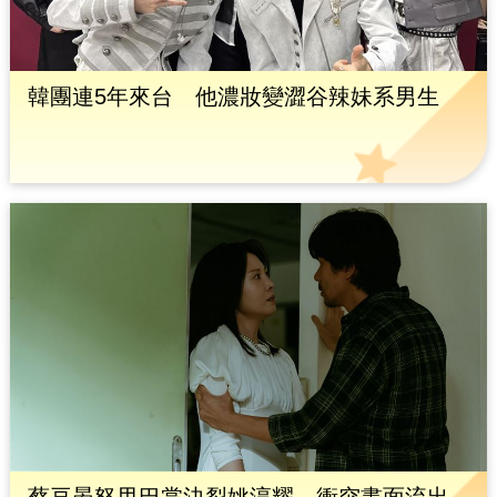
韓團連5年來台 他濃妝變澀谷辣妹系男生
蔡亘晏怒甩巴掌決裂姚淳耀 衝突畫面流出