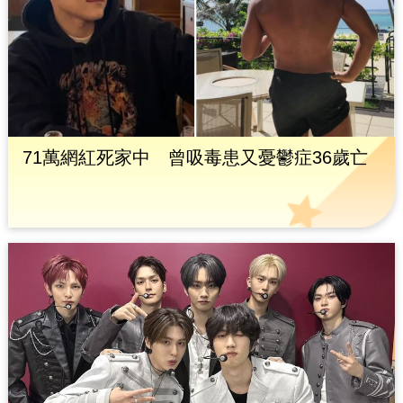
71萬網紅死家中 曾吸毒患又憂鬱症36歲亡