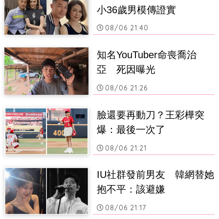
小36歲男模傳證實
08/06 21:40
知名YouTuber命喪喬治
亞　死因曝光
08/06 21:26
臉還要再動刀？王彩樺突
爆：最後一次了
08/06 21:21
IU社群發前男友　韓網替她
抱不平：該避嫌
08/06 21:17