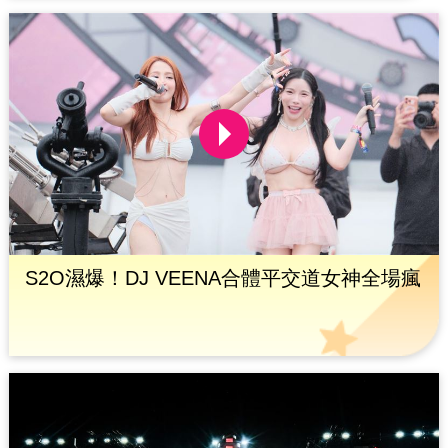
S2O濕爆！DJ VEENA合體平交道女神全場瘋