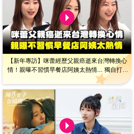
【新年專訪】咪蕾經歷父親癌逝來台灣轉換心
情！親曝不習慣早餐店阿姨太熱情... 獨自打拚
年收入百萬當老闆！｜三立娛樂星聞