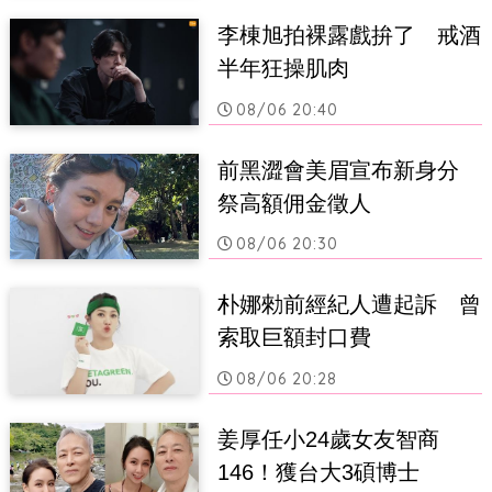
李棟旭拍裸露戲拚了　戒酒
半年狂操肌肉
08/06 20:40
前黑澀會美眉宣布新身分　
祭高額佣金徵人
08/06 20:30
朴娜勑前經紀人遭起訴　曾
索取巨額封口費
08/06 20:28
姜厚任小24歲女友智商
146！獲台大3碩博士