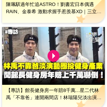
陳珮騏過年忙追ASTRO！劉書宏日本偶遇
RAIN、金泰希 激動求握手惹羨慕XD｜三立娛
樂星聞
【專訪】館長健身房一年賠8千萬...星二代林
禹「不靠爸」連開兩間店！林瑞陽兒淡出演藝
圈投身健身行業 遭問與高雋雅婚姻規劃：重心