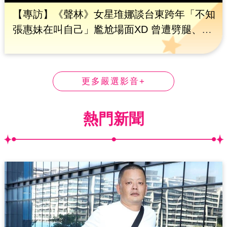
【專訪】《聲林》女星琟娜談台東跨年「不知
張惠妹在叫自己」尷尬場面XD 曾遭劈腿、陷
低潮獲A-Lin暖心鼓勵 曝師徒互動｜三立娛樂
星聞
更多嚴選影音+
熱門新聞