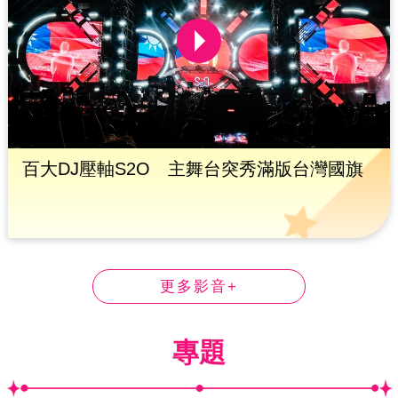
百大DJ壓軸S2O 主舞台突秀滿版台灣國旗
更多影音+
專題