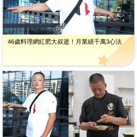
46歲料理網紅肥大叔逝！月業績千萬3心法