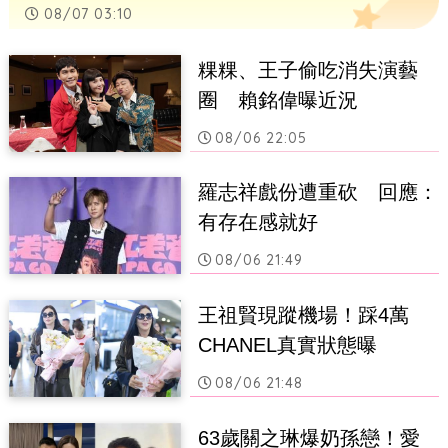
08/07 03:10
粿粿、王子偷吃消失演藝
圈　賴銘偉曝近況
08/06 22:05
羅志祥戲份遭重砍　回應：
有存在感就好
08/06 21:49
王祖賢現蹤機場！踩4萬
CHANEL真實狀態曝
08/06 21:48
63歲關之琳爆奶孫戀！愛