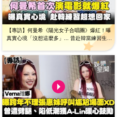
【專訪】何曼希《陽光女子合唱團》爆紅！曝
真實心境「沒想這麼多」... 昔赴韓當練習生
「壓力大到身心出問題」揭內心陰影｜三立娛
樂星聞