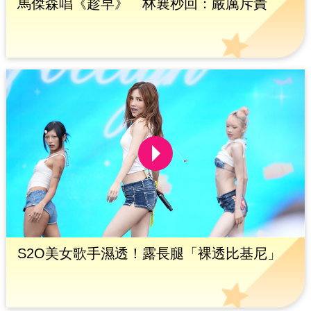
馬傑森唱《趁早》 林襄秒回：嚴厲斥責
S2O美女歌手濕透！露長腿「裸透比基尼」