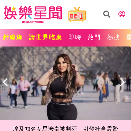
1
針線緣
請世界吃桌
即時
熱門
熱搜
肥大叔逝！推黑蒜入菜：吃藥不如吃對食物