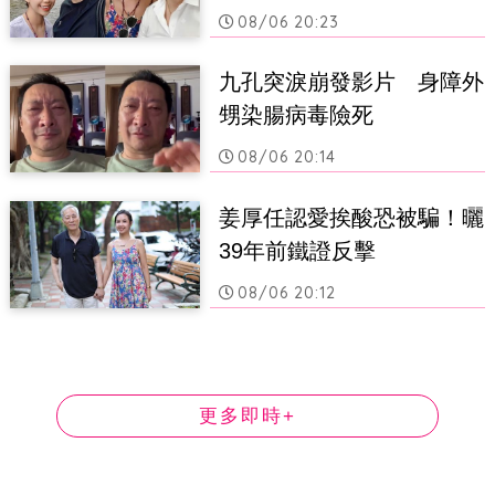
08/06 20:23
九孔突淚崩發影片　身障外
甥染腸病毒險死
08/06 20:14
姜厚任認愛挨酸恐被騙！曬
39年前鐵證反擊
08/06 20:12
更多即時+