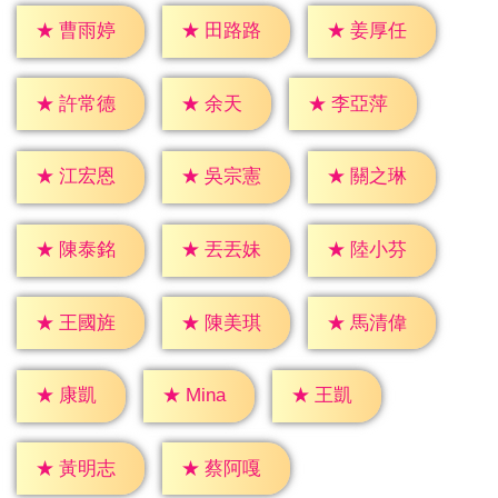
★
曹雨婷
★
田路路
★
姜厚任
★
余天
★
許常德
★
李亞萍
★
江宏恩
★
吳宗憲
★
關之琳
★
陳泰銘
★
丟丟妹
★
陸小芬
★
王國旌
★
陳美琪
★
馬清偉
★
康凱
★
王凱
★
Mina
★
黃明志
★
蔡阿嘎