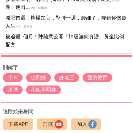
囊，瘦出...
PR・新素簡
減肥首選，檸檬加它，堅持一週，腰細了，瘦到你懷疑
人生
PR・新素簡
被追殺1個月！陳隨意公開「神級滷肉食譜」黃金比例
配方 ...
關鍵字
小Ｓ
徐熙娣
許老三
愛的教育
頂嘴
小姐不熙娣
追蹤娛樂星聞
下載APP
訂閱
加入