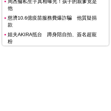
周杰倫私生子真相曝光！孩子的親爹竟是
他
慈濟10.6億疫苗服務費爆詐騙 他質疑捐
款
姐夫AKIRA抵台 蹲身陪自拍、簽名超寵
粉