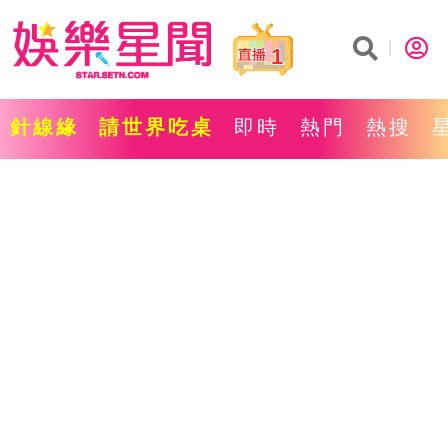
1
針線緣
請世界吃桌
即時
熱門
熱搜