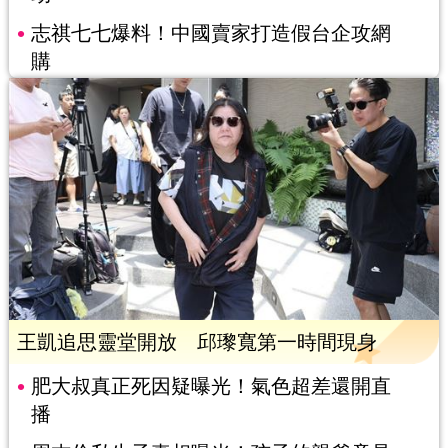
志祺七七爆料！中國賣家打造假台企攻網
購
王凱追思靈堂開放 邱瓈寬第一時間現身
肥大叔真正死因疑曝光！氣色超差還開直
播