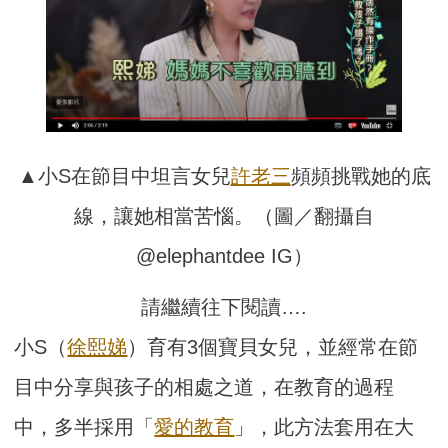
▲小S在節目中坦言女兒
許老三
頻頻挑戰她的底
線，讓她相當苦惱。（圖／翻攝自
@elephantdee IG）
請繼續往下閱讀….
小S（
徐熙娣
）育有3個寶貝女兒，並經常在節
目中分享與孩子的相處之道，在教育的過程
中，多半採用「
愛的教育
」，此方法套用在大