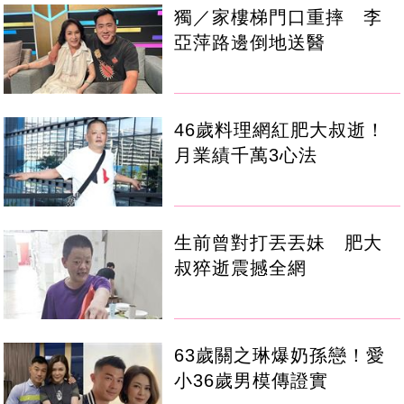
獨／家樓梯門口重摔 李
亞萍路邊倒地送醫
46歲料理網紅肥大叔逝！
月業績千萬3心法
生前曾對打丟丟妹 肥大
叔猝逝震撼全網
63歲關之琳爆奶孫戀！愛
小36歲男模傳證實