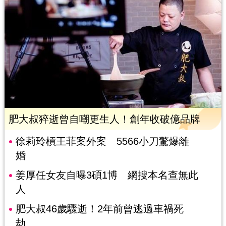
肥大叔猝逝曾自嘲更生人！創年收破億品牌
徐莉玲槓王菲案外案 5566小刀驚爆離
婚
姜厚任女友自曝3碩1博 網搜本名查無此
人
肥大叔46歲驟逝！2年前曾逃過車禍死
劫