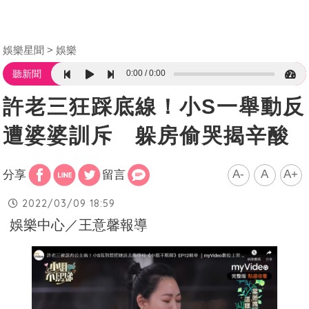
娛樂星聞
娛樂
0:00
0:00
聽新聞
許老三狂踩底線！小S一舉動反
遭婆婆訓斥 躲房偷哭揭辛酸
A-
A
A+
分享
留言
2022/03/09 18:59
娛樂中心／王意馨報導