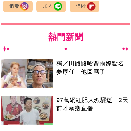
追蹤
加入
追蹤
熱門新聞
獨／田路路嗆曹雨婷點名
姜厚任 他回應了
97萬網紅肥大叔驟逝 2天
前才暴瘦直播