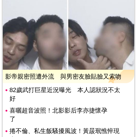
影帝親密照遭外流 與男密友臉貼臉又索吻
82歲武打巨星近況曝光 本人認狀況不太
好
喜曬超音波照！北影影后李亦捷懷孕
了
捲不倫、私生飯騷擾風波！黃晸珉憔悴現