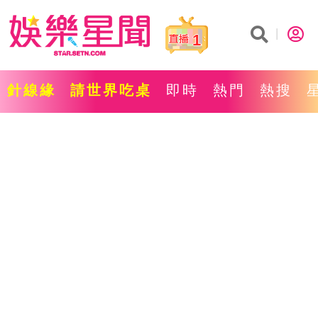
1
針線緣
請世界吃桌
即時
熱門
熱搜