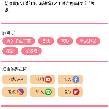
慈濟買BNT遭詐10.6億掀戰火！呱吉怒轟陳沂「垃
圾」...
關鍵字
媽的多重宇宙
首映
電影
新冠肺炎
確診
楊紫瓊
追蹤娛樂星聞
下載APP
訂閱
加入
追蹤
加入
追蹤