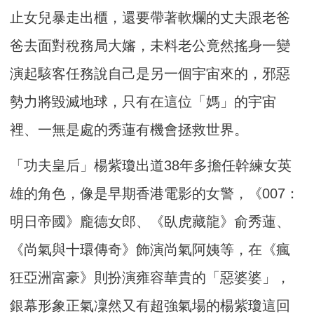
止女兒暴走出櫃，還要帶著軟爛的丈夫跟老爸
爸去面對稅務局大嬸，未料老公竟然搖身一變
演起駭客任務說自己是另一個宇宙來的，邪惡
勢力將毀滅地球，只有在這位「媽」的宇宙
裡、一無是處的秀蓮有機會拯救世界。
「功夫皇后」楊紫瓊出道38年多擔任幹練女英
雄的角色，像是早期香港電影的女警，《007：
明日帝國》龐德女郎、《臥虎藏龍》俞秀蓮、
《尚氣與十環傳奇》飾演尚氣阿姨等，在《瘋
狂亞洲富豪》則扮演雍容華貴的「惡婆婆」，
銀幕形象正氣凜然又有超強氣場的楊紫瓊這回