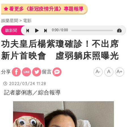
看更多《新冠疫情升溫》專題報導
娛樂星聞
電影
0:00
0:00
聽新聞
功夫皇后楊紫瓊確診！不出席
新片首映會 虛弱躺床照曝光
A-
A
A+
分享
留言
2022/03/24 11:28
記者廖俐惠／綜合報導