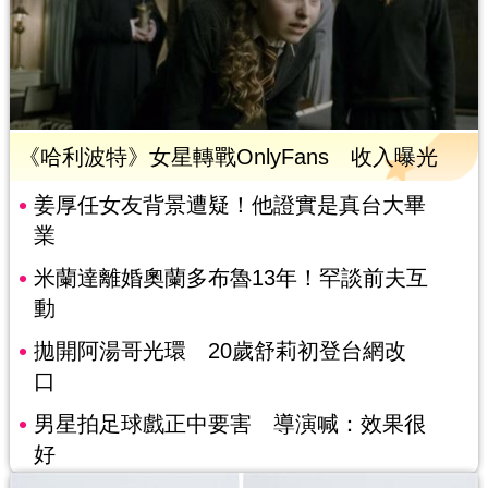
《哈利波特》女星轉戰OnlyFans 收入曝光
姜厚任女友背景遭疑！他證實是真台大畢
業
米蘭達離婚奧蘭多布魯13年！罕談前夫互
動
拋開阿湯哥光環 20歲舒莉初登台網改
口
男星拍足球戲正中要害 導演喊：效果很
好