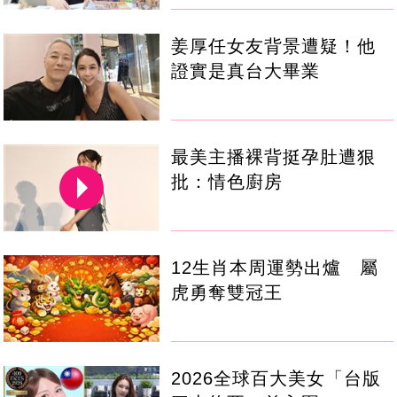
姜厚任女友背景遭疑！他
證實是真台大畢業
最美主播裸背挺孕肚遭狠
批：情色廚房
12生肖本周運勢出爐 屬
虎勇奪雙冠王
2026全球百大美女「台版