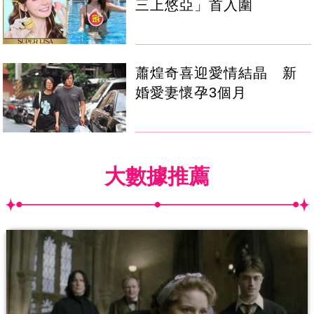
三上悠亞」首入圍
蕭煌奇喜迎愛情結晶 新
婚愛妻懷孕3個月
大數據推薦