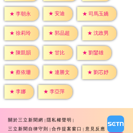
★
安迪
★
李朝永
★
司馬玉嬌
★
徐莉玲
★
郭品超
★
沈政男
★
甘比
★
陳凱韻
★
劉鑾雄
★
蔡依珊
★
連勝文
★
劉芯妤
★
李娜
★
李亞萍
關於三立新聞網
隱私權聲明
三立新聞自律守則
合作提案窗口
意見反應