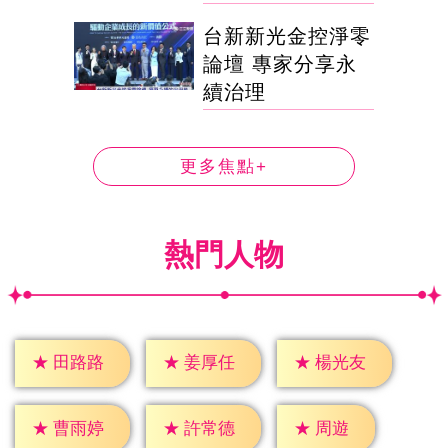
台新新光金控淨零
論壇 專家分享永
續治理
更多焦點+
熱門人物
★
田路路
★
姜厚任
★
楊光友
★
周遊
★
曹雨婷
★
許常德