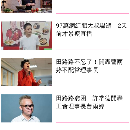
97萬網紅肥大叔驟逝 2天
前才暴瘦直播
田路路不忍了！開轟曹雨
婷不配當理事長
田路路窮困 許常德開轟
工會理事長曹雨婷