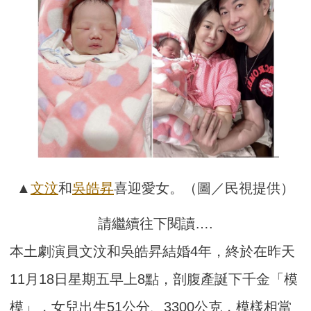
▲
文汶
和
吳皓昇
喜迎愛女。（圖／民視提供）
請繼續往下閱讀….
本土劇演員文汶和吳皓昇結婚4年，終於在昨天
11月18日星期五早上8點，剖腹產誕下千金「模
模」，女兒出生51公分、3300公克，模樣相當