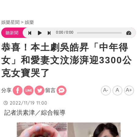
娛樂星聞
娛樂
0:00
0:00
聽新聞
恭喜！本土劇吳皓昇「中年得
女」和愛妻文汶澎湃迎3300公
克女寶哭了
A-
A
A+
分享
留言
2022/11/19 11:00
記者洪素津／綜合報導