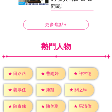
問題!
更多焦點+
熱門人物
★
田路路
★
曹雨婷
★
許常德
★
康凱
★
姜厚任
★
關之琳
★
陳泰銘
★
陳美琪
★
馬清偉