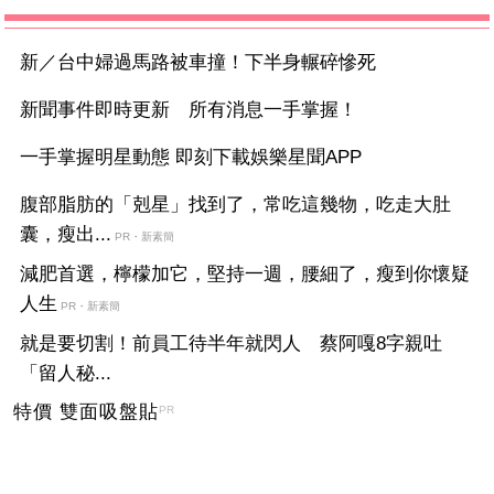
新／台中婦過馬路被車撞！下半身輾碎慘死
新聞事件即時更新 所有消息一手掌握！
一手掌握明星動態 即刻下載娛樂星聞APP
腹部脂肪的「剋星」找到了，常吃這幾物，吃走大肚
囊，瘦出...
PR・新素簡
減肥首選，檸檬加它，堅持一週，腰細了，瘦到你懷疑
人生
PR・新素簡
就是要切割！前員工待半年就閃人 蔡阿嘎8字親吐
「留人秘...
特價 雙面吸盤貼
PR