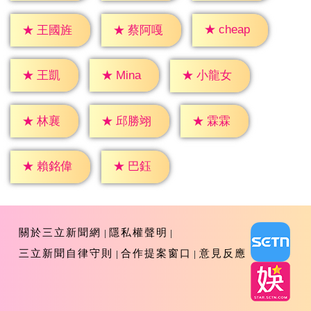
★
cheap
★
王國旌
★
蔡阿嘎
★
王凱
★
Mina
★
小龍女
★
林襄
★
霖霖
★
邱勝翊
★
巴鈺
★
賴銘偉
關於三立新聞網
隱私權聲明
三立新聞自律守則
合作提案窗口
意見反應