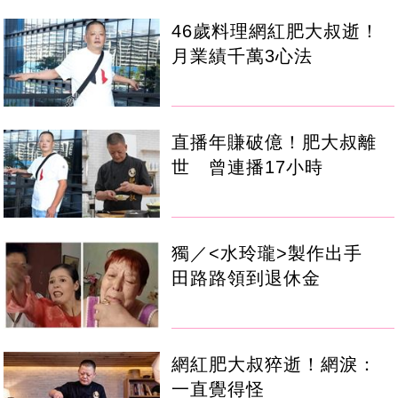
46歲料理網紅肥大叔逝！
月業績千萬3心法
直播年賺破億！肥大叔離
世 曾連播17小時
獨／<水玲瓏>製作出手
田路路領到退休金
網紅肥大叔猝逝！網淚：
一直覺得怪