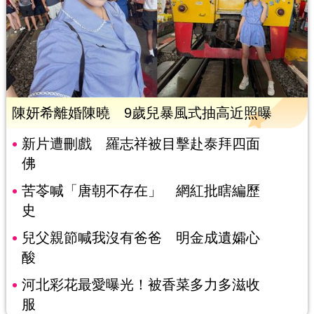
陳妍希離婚陳曉 9歲兒暴風式抽高近照曝
新片遭刪戲 羅志祥被目擊赴泰拜四面
佛
苦苓喊「唐朝不存在」 網紅批瞎編歷
史
兒父親節喊我沒有爸爸 明金成遺孀心
酸
河北彩花最愛曝光！被香菜多力多滋收
服