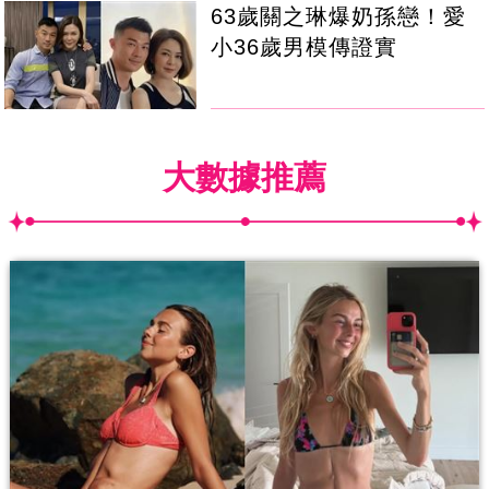
63歲關之琳爆奶孫戀！愛
小36歲男模傳證實
大數據推薦