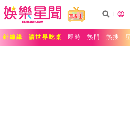
1
針線緣
請世界吃桌
即時
熱門
熱搜