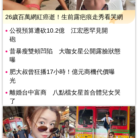
26歲百萬網紅癌逝！生前露疤痕走秀看哭網
公視預算遭砍10.2億 江宏恩罕見開
砲
昔暴瘦雙頰凹陷 大咖女星公開露臉狀態
曝
肥大叔曾狂播17小時！億元商機代價曝
光
離婚台中富商 八點檔女星首合體兒女哭
了