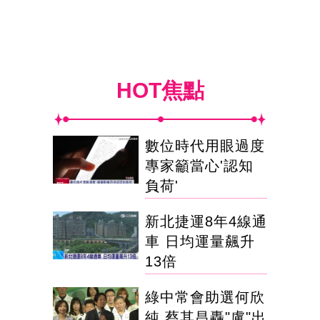
HOT焦點
數位時代用眼過度
專家籲當心'認知
負荷'
新北捷運8年4線通
車 日均運量飆升
13倍
綠中常會助選何欣
純 蔡其昌轟"盧"出