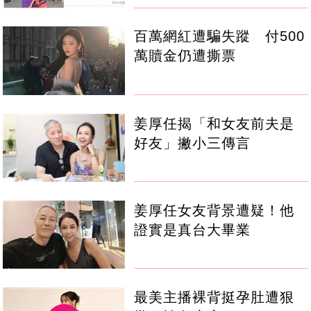
百萬網紅遭騙失蹤 付500
萬贖金仍遭撕票
姜厚任揭「和女友前夫是
好友」撇小三傳言
姜厚任女友背景遭疑！他
證實是真台大畢業
最美主播裸背挺孕肚遭狠