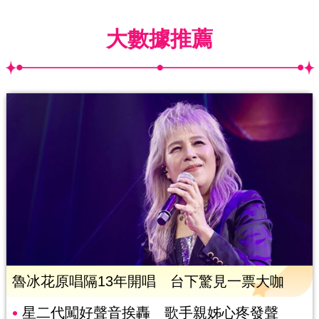
大數據推薦
魯冰花原唱隔13年開唱 台下驚見一票大咖
星二代闖好聲音挨轟 歌手親姊心疼發聲