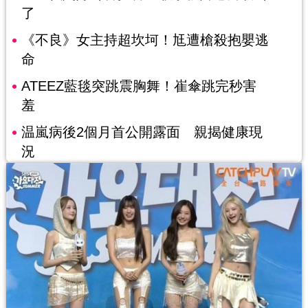
了
《不良》女主持超坎坷！尪遭槍殺抱嬰逃
命
ATEEZ藍毯突跳震胸舞！崔傘跳完秒害
羞
温嵐病後2個月首公開露面 親揭健康現
況