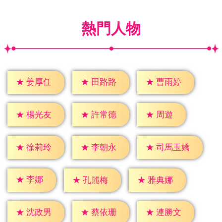
熱門人物
★
姜厚任
★
田路路
★
曹雨婷
★
周遊
★
楊光友
★
許常德
★
徐莉玲
★
李朝永
★
司馬玉嬌
★
李娜
★
孔麗梅
★
雅典娜
★
沈政男
★
蔡依珊
★
連勝文