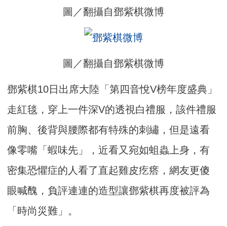
圖／翻攝自鄧紫棋微博
圖／翻攝自鄧紫棋微博
鄧紫棋10日出席大陸「第四音悅V榜年度盛典」
走紅毯，穿上一件深V的透視白禮服，該件禮服
前胸、後背與腰際都有特殊的刺繡，但是遠看
像零嘴「蝦味先」，近看又宛如蛆蟲上身，有
密集恐懼症的人看了直起雞皮疙瘩，網友更傻
眼喊醜，負評連連的造型讓鄧紫棋再度被評為
「時尚災難」。