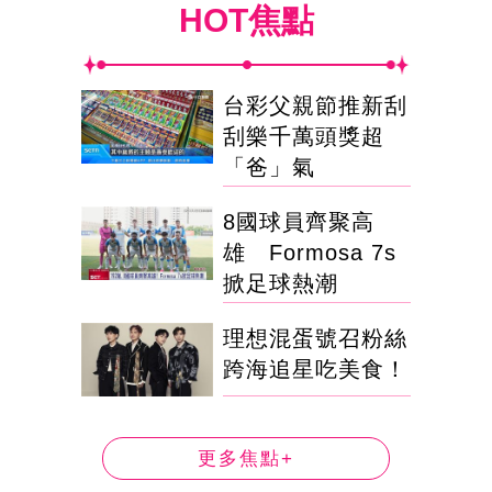
HOT焦點
台彩父親節推新刮
刮樂千萬頭獎超
「爸」氣
8國球員齊聚高
雄 Formosa 7s
掀足球熱潮
理想混蛋號召粉絲
跨海追星吃美食！
更多焦點+