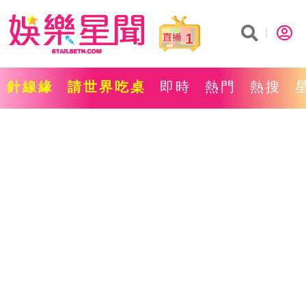
1
針線緣
請世界吃桌
即時
熱門
熱搜