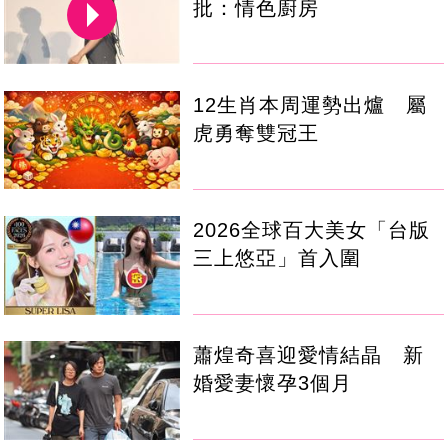
批：情色廚房
12生肖本周運勢出爐 屬
虎勇奪雙冠王
2026全球百大美女「台版
三上悠亞」首入圍
蕭煌奇喜迎愛情結晶 新
婚愛妻懷孕3個月