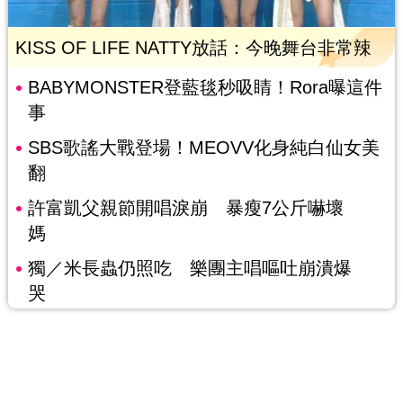
KISS OF LIFE NATTY放話：今晚舞台非常辣
BABYMONSTER登藍毯秒吸睛！Rora曝這件
事
SBS歌謠大戰登場！MEOVV化身純白仙女美
翻
許富凱父親節開唱淚崩 暴瘦7公斤嚇壞
媽
獨／米長蟲仍照吃 樂團主唱嘔吐崩潰爆
哭