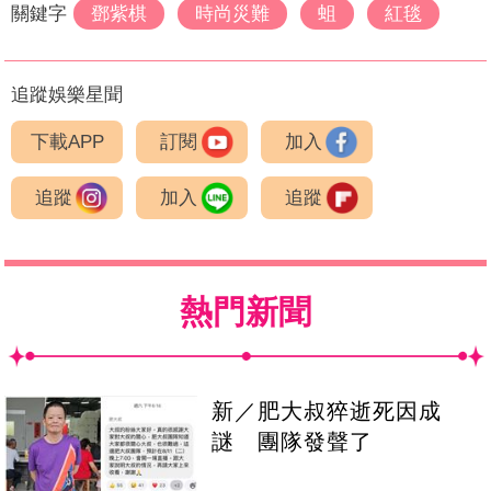
關鍵字
鄧紫棋
時尚災難
蛆
紅毯
追蹤娛樂星聞
下載APP
訂閱
加入
追蹤
加入
追蹤
熱門新聞
新／肥大叔猝逝死因成
謎 團隊發聲了