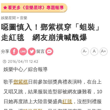
看更多《音樂星球》專題報導
娛樂星聞
音樂
噁圖慎入！鄧紫棋穿「蛆裝」
走紅毯 網友崩潰喊醜爆
A-
A
A+
分享
留言
2016/04/11 12:42
娛樂中心／綜合報導
歌手
鄧紫棋
日前參加頒獎典禮表演時，在台上
又唱又跳，結果服裝造型卻被網友嫌難看，10
日她再度踏上大陸音樂盛典
紅毯
，沒想到禮服