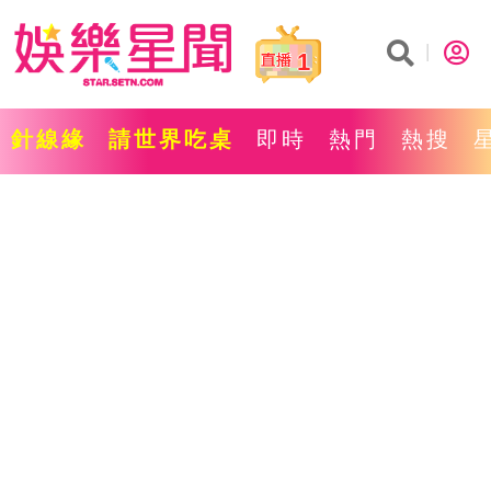
1
針線緣
請世界吃桌
即時
熱門
熱搜