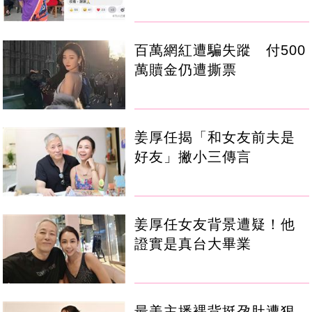
百萬網紅遭騙失蹤 付500
萬贖金仍遭撕票
姜厚任揭「和女友前夫是
好友」撇小三傳言
姜厚任女友背景遭疑！他
證實是真台大畢業
最美主播裸背挺孕肚遭狠