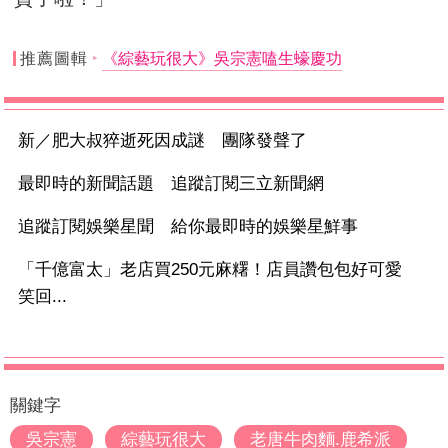
推薦圖輯
《綜藝玩很大》吳宗憲嗑生蠔慶功
新／肥大叔猝逝死因成謎 團隊發聲了
最即時的新聞話題 追蹤訂閱三立新聞網
追蹤訂閱娛樂星聞 給你最即時的娛樂星鮮事
「千億富太」老店買250元麻糬！店員讚包包好可愛
笑回...
關鍵字
吳宗憲
綜藝玩很大
老唐牛肉麵.鹿希派