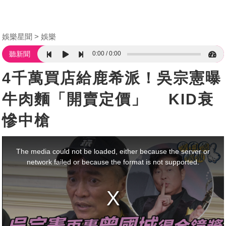
娛樂星聞
娛樂
0:00
0:00
聽新聞
4千萬買店給鹿希派！吳宗憲曝
牛肉麵「開賣定價」 KID衰
慘中槍
This
is
a
The media could not be loaded, either because the server or
modal
window.
network failed or because the format is not supported.