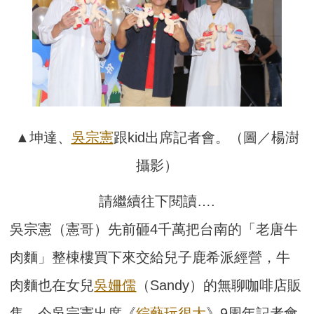
▲坤達、
吳宗憲
跟kid出席記者會。（圖／楊澍
攝影）
請繼續往下閱讀….
吳宗憲（憲哥）先前砸4千萬把台南的「老唐牛
肉麵」整棟樓買下來交給兒子鹿希派經營，牛
肉麵也在女兒
吳姍儒
（Sandy）的無聊咖啡店販
售，今吳宗憲出席《
綜藝玩很大
》9周年記者會