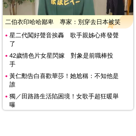
二伯衣印哈哈鄙卑 專家：別穿去日本被笑
星二代闖好聲音挨轟 歌手親姊心疼發聲
了
42歲情色片女星閃嫁 對象是前職棒投
手
黃仁勳告白喜歡華莎！她尬稱：不知他是
誰
獨／田路路生活陷困境！女歌手超狂暖舉
曝