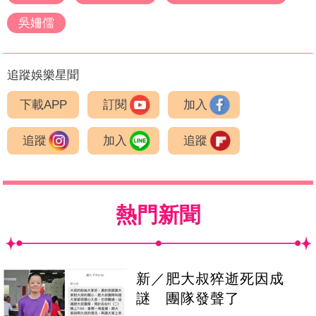
吳姍儒
追蹤娛樂星聞
下載APP
訂閱
加入
追蹤
加入
追蹤
熱門新聞
新／肥大叔猝逝死因成
謎 團隊發聲了