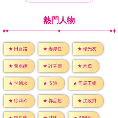
熱門人物
★
田路路
★
姜厚任
★
楊光友
★
周遊
★
曹雨婷
★
許常德
★
安迪
★
李朝永
★
司馬玉嬌
★
徐莉玲
★
郭品超
★
沈政男
★
甘比