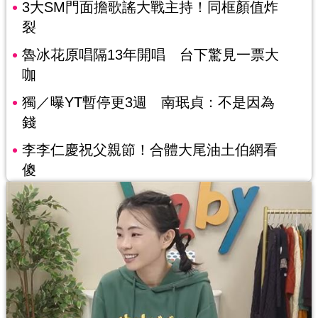
3大SM門面擔歌謠大戰主持！同框顏值炸
裂
魯冰花原唱隔13年開唱 台下驚見一票大
咖
獨／曝YT暫停更3週 南珉貞：不是因為
錢
李李仁慶祝父親節！合體大尾油土伯網看
傻