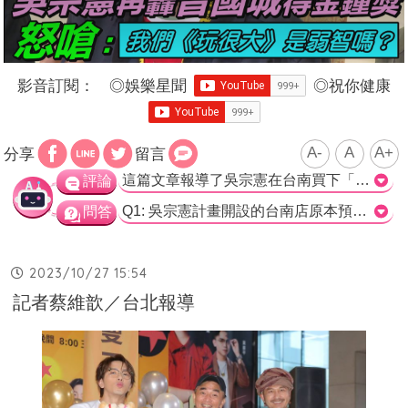
影音訂閱：
◎
娛樂星聞
◎
祝你健康
A-
A
A+
分享
留言
這篇文章報導了吳宗憲在台南買下「老唐牛肉麵」的樓房，並將其交由兒子和女兒經營。吳宗憲在出席記者會時表示，原本預計11月中開幕的台南店可能會delay，原因是他要前往杭州迎戰雙11購物節。 吳宗憲還透露，他已經嚐過兒子鹿希派做的牛肉麵，並表示非常好吃。他強調鹿希派對料理非常認真，連麵條的來源都會一一交代。吳宗憲也公布了牛肉麵的定價，表示台北和台南店都會賣一樣的價錢，大概在100多元左右，並表示不會賣得太貴。 這篇文章提供了吳宗憲答覆媒體的相關訊息，其中也不免有一些幽默調侃的成分。吳宗憲對於兒子的料理技術表示讚許，也一再強調價格不會過高，讓消費者能夠接受。值得一提的是，他也提到女兒的咖啡店在賣的牛肉麵價格較高，以此調侃女兒。 不過，這篇文章主要的焦點是台南店面的開幕可能會delay，原因是吳宗憲要前往杭州參加購物節。這點可以看出吳宗憲在事業上的忙碌程度，也展現了他對於兒子和女兒事業的支持和關心。 總體而言，這篇文章提供了吳宗憲牛肉麵店的最新消息，並透露了他對於兒子和女兒的支持和評價。同時，這篇文章也以幽默的方式呈現了吳宗憲對於牛肉麵價格和女兒咖啡店的評論，增加了閱讀的趣味性。>
評論
Q1: 吳宗憲計畫開設的台南店原本預計在何時開幕？ A. 11月中 B. 11/11 C. 12月中 D. 明年初 正確答案: A. 11月中 Q2: 台南店delay開幕的原因是什麼？ A. 因為台灣要迎戰雙11購物節 B. 因為杭州要迎戰雙11購物節 C. 因為原料不足 D. 因為技術不成熟 正確答案: B. 因為杭州要迎戰雙11購物節 Q3: 吳宗憲表示牛肉麵一碗的價錢大概是多少？ A. 100塊 B. 150元 C. 180元 D. 200元 正確答案: C. 180元
問答
2023/10/27 15:54
記者蔡維歆／台北報導