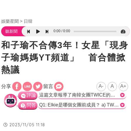
娛樂星聞
日韓
0:00
0:00
聽新聞
和子瑜不合傳3年！女星「現身
子瑜媽媽YT頻道」 首合體掀
熱議
A-
A
A+
分享
留言
這篇文章報導了南韓女團TWICE的台籍成員周子瑜、CLC前成員Elkie、和(G)I-DLE成員葉舒華之間的友誼。文章提到Elkie在去年解約後刪除了與子瑜的合照，引發了斷交的猜測。然而，最近兩人在子瑜媽媽的YouTube頻道合體，展示了友好的互動，引起了網友的討論。 文章進一步報導了在YouTube上更新的影片中，Elkie和子瑜媽媽一起製作麻油雞飯的情景。文章也提到了Elkie之前在推出新歌時被問及刪光合照的問題，她表示這是因為雙方公司的考慮，並且事先告知了子瑜。然而，外界的攻擊仍讓她感到難受，不過子瑜反過來安慰了她。 文章最後提到Elkie親自透露她與子瑜和舒華私下有聯絡，並且有聊天群組，在準備新歌時，她們還給予了她支持。 整體而言，這篇文章報導了Elkie和子瑜友誼的一個新進展，並且提供了相關的背景資料。這種展示友誼和互動的報導對於粉絲和網友來說都是有趣的，也讓人感到這兩人之間的關係並不像之前猜測的那樣疏遠。>
評論
Q1: Elkie是哪個女團前成員？ a) TWICE b) (G)I-DLE c) CLC 正確答案: c) CLC Q2: 哪一個成員在YouTube頻道《玲氏物語》製作麻油雞飯？ a) 周子瑜 b) Elkie c) 葉舒華 正確答案: a) 周子瑜 Q3: Elkie解釋刪除與周子瑜的合照主要是因為什麼原因？ a) 雙方公司的顧慮 b) 不想和周子瑜再有聯繫 c) 被迫做出這個行為 正確答案: a) 雙方公司的顧慮
問答
2023/11/05 11:18