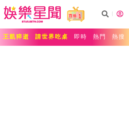
1
王凱猝逝
請世界吃桌
即時
熱門
熱搜