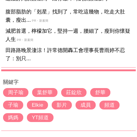
腹部脂肪的「剋星」找到了，常吃這幾物，吃走大肚
囊，瘦出...
PR・新素簡
減肥首選，檸檬加它，堅持一週，腰細了，瘦到你懷疑
人生
PR・新素簡
田路路晚景淒涼！許常德開轟工會理事長曹雨婷不忍
了：別只...
關鍵字
周子瑜
葉舒華
莊錠欣
舒華
子瑜
Elkie
影片
成員
頻道
媽媽
YT頻道