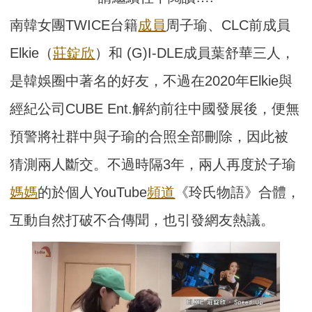
南韓女團TWICE台籍
成員
周子瑜、CLC前成員
Elkie（
莊錠欣
）和 (G)I-DLE成員葉舒華三人，
是韓娛圈中著名的好友，不過在2020年Elkie與
經紀公司CUBE Ent.解約前往中國發展後，便無
預警將社群中與子瑜的合照全部刪除，因此被
猜測兩人斷交。不過時隔3年，兩人再度於子瑜
媽媽
的於個人YouTube
頻道
《玲氏物語》合體，
互動自然打破不合傳聞，也引發網友熱議。