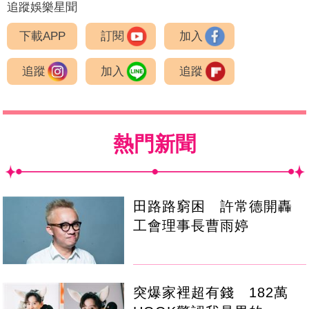
追蹤娛樂星聞
下載APP
訂閱
加入
追蹤
加入
追蹤
熱門新聞
田路路窮困 許常德開轟
工會理事長曹雨婷
突爆家裡超有錢 182萬