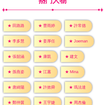
熱門人物
★
田路路
★
曹雨婷
★
許常德
★
李多慧
★
姜厚任
★
Joeman
★
康凱
★
建文
★
張韶涵
★
江蕙
★
Mina
★
孫燕姿
★
唐綺陽
★
許效舜
★
瑪法達
★
鄭仲茵
★
王宇婕
★
周杰倫