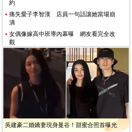
約
痛失愛子李智漢 店員一句話讓她當場崩
潰
女偶像嫁高中班導內幕曝 網友看完全改
觀
吳建豪二婚嬌妻現身曼谷！甜蜜合照首曝光