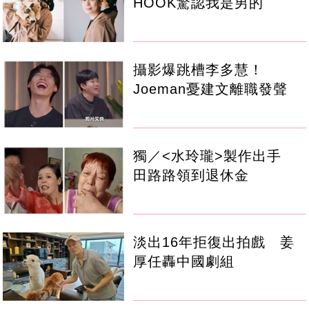
HOOK驚認我是男的
攝影爆跳槽李多慧！
Joeman憂建文離職發聲
獨／<水玲瓏>製作出手
田路路領到退休金
淡出16年拒復出拍戲 姜
厚任轟中國劇組