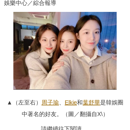
娛樂中心／綜合報導
▲（左至右）
周
子瑜
、
Elkie
和
葉
舒華
是韓娛圈
中著名的好友。（圖／翻攝自X\）
請繼續往下閱讀….