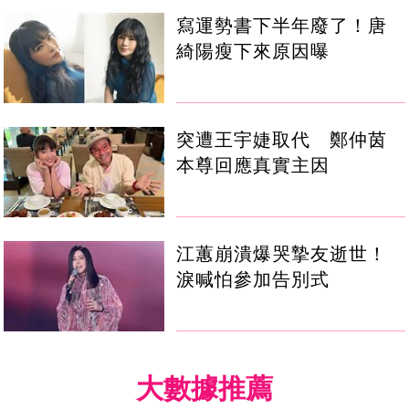
寫運勢書下半年廢了！唐
綺陽瘦下來原因曝
突遭王宇婕取代 鄭仲茵
本尊回應真實主因
江蕙崩潰爆哭摯友逝世！
淚喊怕參加告別式
大數據推薦