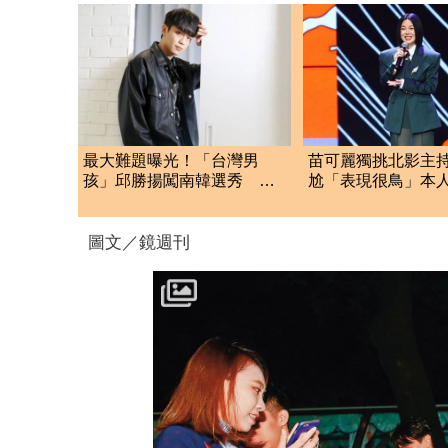
最大難題曝光！「台灣男
苗可麗獨挑北影主
孩」邱勝揚闖南韓選秀 無
尬「表現很鳥」本人
緣晉級爆驚人內幕
應：我努力
圖文／鏡週刊