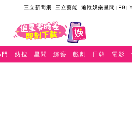
三立新聞網
三立藝能
追蹤娛樂星聞
FB
熱門
熱搜
星聞
綜藝
戲劇
日韓
電影