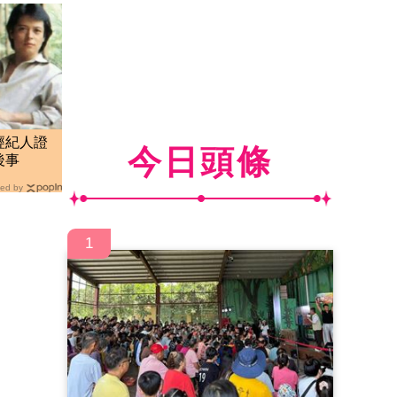
經紀人證
今日頭條
後事
ed by
1