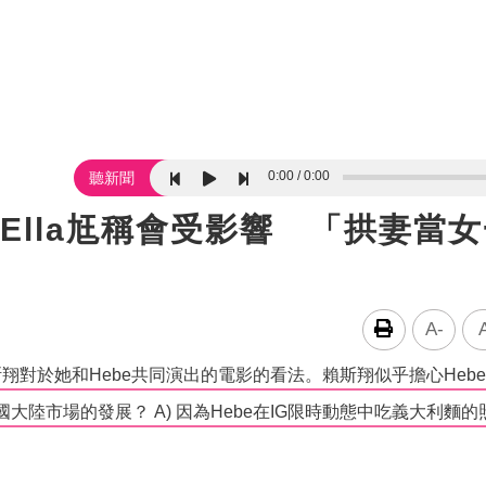
0:00
0:00
聽新聞
Ella尪稱會受影響 「拱妻當
A-