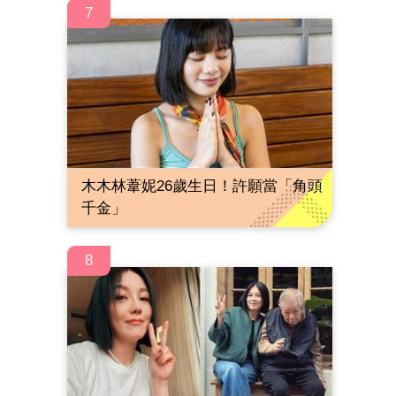
7
木木林葦妮26歲生日！許願當「角頭
千金」
8