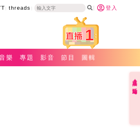
YT
threads
登入
1
音樂
專題
影音
節目
圖輯
直播✦活動