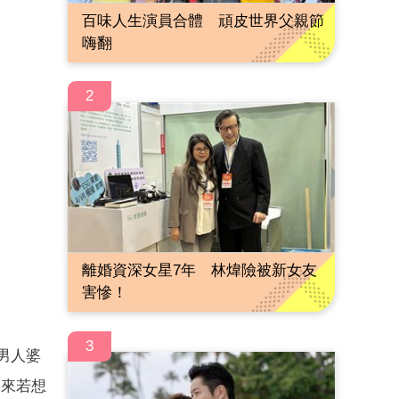
百味人生演員合體 頑皮世界父親節
嗨翻
2
離婚資深女星7年 林煒險被新女友
害慘！
3
出男人婆
將來若想