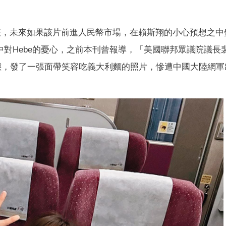
征，未來如果該片前進人民幣市場，在賴斯翔的小心預想之中
口中對Hebe的憂心，之前本刊曾報導，「美國聯邦眾議院議長
動態，發了一張面帶笑容吃義大利麵的照片，慘遭中國大陸網軍