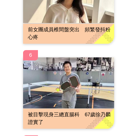
前女團成員椎間盤突出 頻繁發抖粉
心疼
6
被目擊現身三總直腸科 67歲徐乃麟
證實了