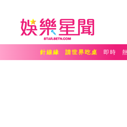
針線緣
請世界吃桌
即時