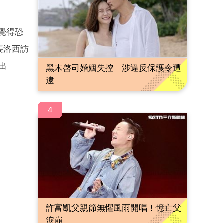
覺得恐
裴洛西訪
出
黑木啓司婚姻失控 涉違反保護令遭
逮
4
許富凱父親節無懼風雨開唱！憶亡父
淚崩