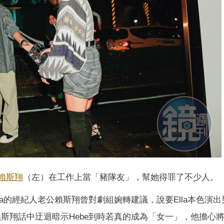
賴斯翔
（左）在工作上當「豬隊友」，幫她得罪了不少人。
lla的經紀人老公賴斯翔曾對劇組婉轉建議，說要Ella本色演
賴斯翔話中迂迴暗示Hebe到時若真的成為「女一」，他擔心