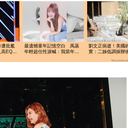
持遭批尷
最遺憾童年記憶空白 禹菡
劉文正病逝！美國
高EQ回
年輕超任性淚喊：我當年真
實：二姊低調操辦
的好不懂事
Recommend