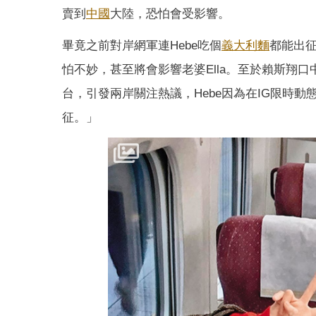
賣到
中國
大陸，恐怕會受影響。
畢竟之前對岸網軍連Hebe吃個
義大利麵
都能出
怕不妙，甚至將會影響老婆Ella。至於賴斯翔
台，引發兩岸關注熱議，Hebe因為在IG限時
征。」