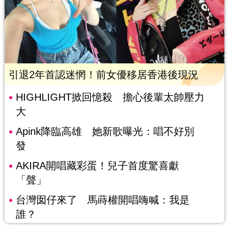
引退2年首認迷惘！前女優移居香港後現況
HIGHLIGHT掀回憶殺 擔心後輩太帥壓力
大
Apink降臨高雄 她新歌曝光：唱不好別
發
AKIRA開唱藏彩蛋！兒子首度驚喜獻
「聲」
台灣囡仔來了 馬蒔權開唱嗨喊：我是
誰？