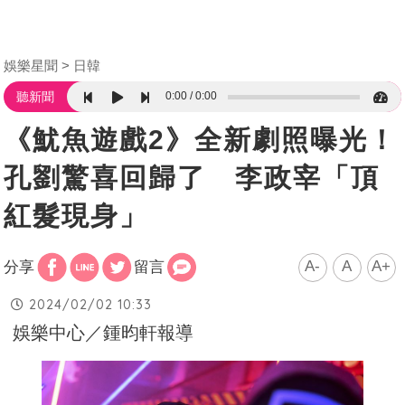
娛樂星聞
日韓
0:00
0:00
聽新聞
《魷魚遊戲2》全新劇照曝光！
孔劉驚喜回歸了 李政宰「頂
紅髮現身」
A-
A
A+
分享
留言
2024/02/02 10:33
娛樂中心／鍾昀軒報導