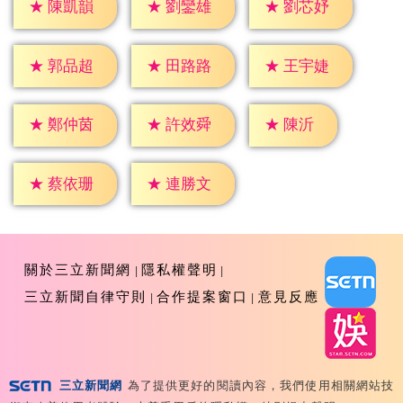
★
陳凱韻
★
劉鑾雄
★
劉芯妤
★
郭品超
★
田路路
★
王宇婕
★
陳沂
★
鄭仲茵
★
許效舜
★
蔡依珊
★
連勝文
關於三立新聞網
隱私權聲明
三立新聞自律守則
合作提案窗口
意見反應
三立新聞網
為了提供更好的閱讀內容，我們使用相關網站技
Copyright ©2026 Sanlih E-Television All Rights