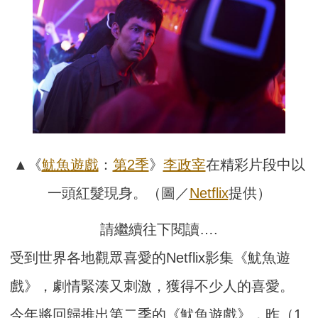
▲《
魷魚遊戲
：
第2季
》
李政宰
在精彩片段中以
一頭紅髮現身。（圖／
Netflix
提供）
請繼續往下閱讀….
受到世界各地觀眾喜愛的Netflix影集《魷魚遊
戲》，劇情緊湊又刺激，獲得不少人的喜愛。
今年將回歸推出第二季的《魷魚遊戲》，昨（1