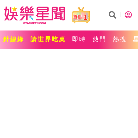
1
針線緣
請世界吃桌
即時
熱門
熱搜