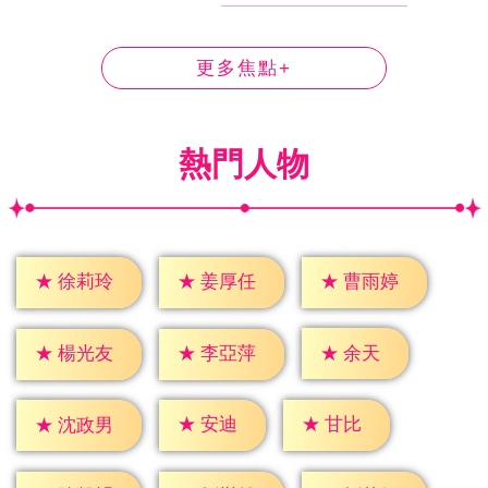
更多焦點+
熱門人物
★
徐莉玲
★
姜厚任
★
曹雨婷
★
余天
★
楊光友
★
李亞萍
★
安迪
★
甘比
★
沈政男