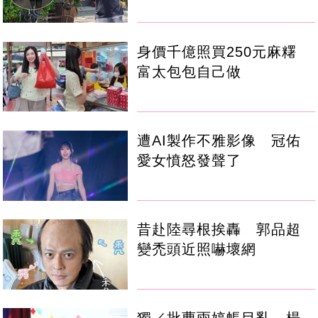
身價千億照買250元麻糬
富太包包自己做
遭AI製作不雅影像 冠佑
愛女憤怒發聲了
昔赴陸尋根挨轟 郭品超
變禿頭近照嚇壞網