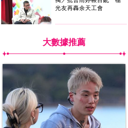
獨／批曹雨婷帳目亂 楊
光友再轟余天工會
大數據推薦