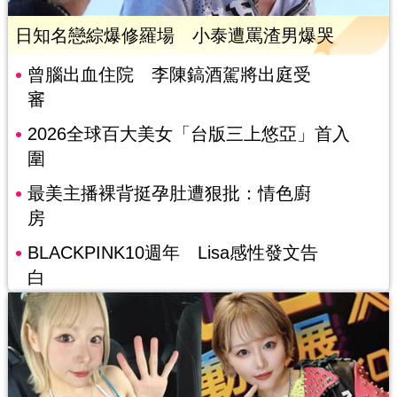
日知名戀綜爆修羅場 小泰遭罵渣男爆哭
曾腦出血住院 李陳鎬酒駕將出庭受
審
2026全球百大美女「台版三上悠亞」首入
圍
最美主播裸背挺孕肚遭狠批：情色廚
房
BLACKPINK10週年 Lisa感性發文告
白