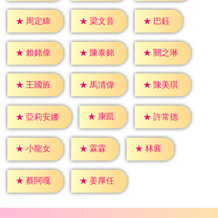
★
巴鈺
★
周定緯
★
梁文音
★
賴銘偉
★
陳泰銘
★
關之琳
★
王國旌
★
馬清偉
★
陳美琪
★
康凱
★
許常德
★
亞莉安娜
★
霖霖
★
林襄
★
小龍女
★
蔡阿嘎
★
姜厚任