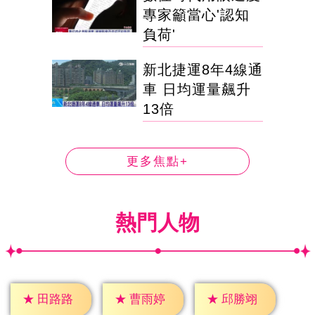
專家籲當心'認知
負荷'
新北捷運8年4線通
車 日均運量飆升
13倍
更多焦點+
熱門人物
★
田路路
★
曹雨婷
★
邱勝翊