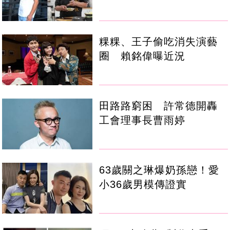
粿粿、王子偷吃消失演藝
圈 賴銘偉曝近況
田路路窮困 許常德開轟
工會理事長曹雨婷
63歲關之琳爆奶孫戀！愛
小36歲男模傳證實