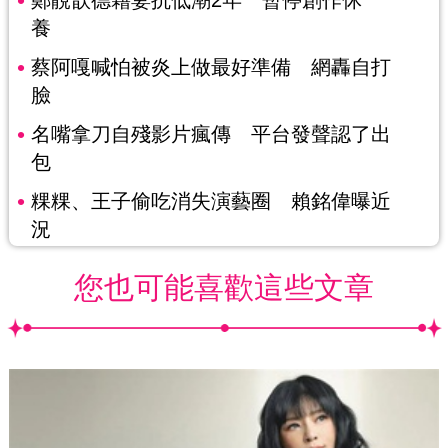
鄭靚歆德籍妻抗低潮2年 暫停創作休
養
蔡阿嘎喊怕被炎上做最好準備 網轟自打
臉
名嘴拿刀自殘影片瘋傳 平台發聲認了出
包
粿粿、王子偷吃消失演藝圈 賴銘偉曝近
況
您也可能喜歡這些文章