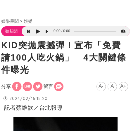
娛樂星聞
娛樂
0:00
0:00
聽新聞
KID突拋震撼彈！宣布「免費
請100人吃火鍋」 4大關鍵條
件曝光
A-
A
A+
分享
留言
2024/02/16 15:20
記者蔡維歆／台北報導