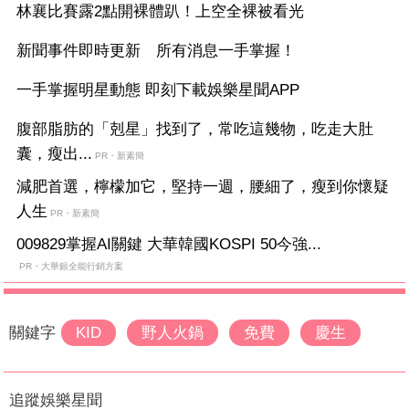
林襄比賽露2點開裸體趴！上空全裸被看光
新聞事件即時更新 所有消息一手掌握！
一手掌握明星動態 即刻下載娛樂星聞APP
腹部脂肪的「剋星」找到了，常吃這幾物，吃走大肚
囊，瘦出...
PR・新素簡
減肥首選，檸檬加它，堅持一週，腰細了，瘦到你懷疑
人生
PR・新素簡
009829掌握AI關鍵 大華韓國KOSPI 50今強...
PR・大華銀全能行銷方案
關鍵字
KID
野人火鍋
免費
慶生
追蹤娛樂星聞