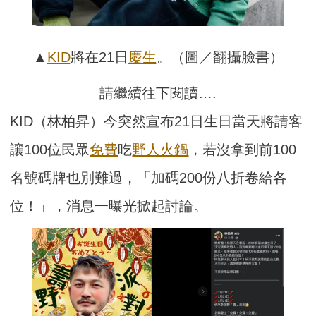
▲
KID
將在21日
慶生
。（圖／翻攝臉書）
請繼續往下閱讀….
KID（林柏昇）今突然宣布21日生日當天將請客
讓100位民眾
免費
吃
野人火鍋
，若沒拿到前100
名號碼牌也別難過，「加碼200份八折卷給各
位！」，消息一曝光掀起討論。