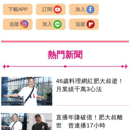
下載APP
訂閱
加入
追蹤
加入
追蹤
熱門新聞
46歲料理網紅肥大叔逝！
月業績千萬3心法
直播年賺破億！肥大叔離
世 曾連播17小時