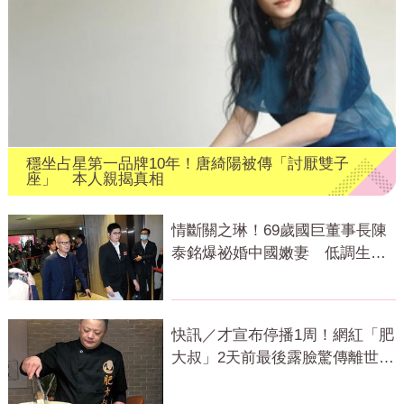
穩坐占星第一品牌10年！唐綺陽被傳「討厭雙子
座」 本人親揭真相
情斷關之琳！69歲國巨董事長陳
泰銘爆祕婚中國嫩妻 低調生下2
千金
快訊／才宣布停播1周！網紅「肥
大叔」2天前最後露臉驚傳離世
粉專證實