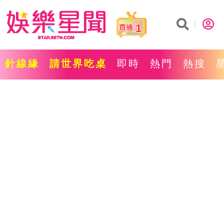
1
針線緣
請世界吃桌
即時
熱門
熱搜