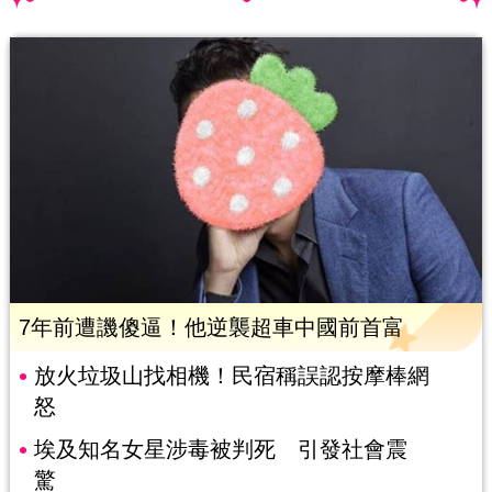
7年前遭譏傻逼！他逆襲超車中國前首富
放火垃圾山找相機！民宿稱誤認按摩棒網
怒
埃及知名女星涉毒被判死 引發社會震
驚