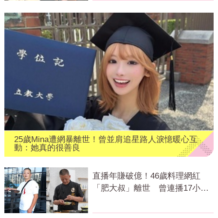
25歲Mina遭網暴離世！曾並肩追星路人淚憶暖心互
動：她真的很善良
直播年賺破億！46歲料理網紅
「肥大叔」離世 曾連播17小時
辛酸面曝