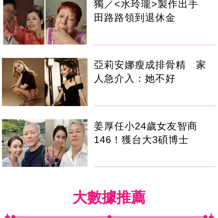
獨／<水玲瓏>製作出手
田路路領到退休金
亞莉安娜瘦成排骨精 家
人急介入：她不好
姜厚任小24歲女友智商
146！獲台大3碩博士
大數據推薦