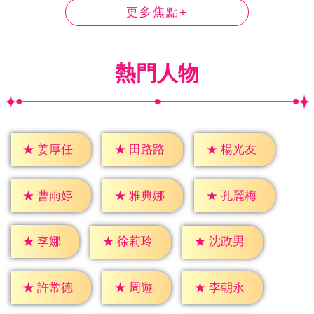
更多焦點+
熱門人物
★
姜厚任
★
田路路
★
楊光友
★
曹雨婷
★
雅典娜
★
孔麗梅
★
李娜
★
徐莉玲
★
沈政男
★
周遊
★
許常德
★
李朝永