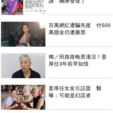
謎 團隊發聲了
百萬網紅遭騙失蹤 付500
萬贖金仍遭撕票
獨／田路路晚景淒涼！姜
厚任3年前早知情
姜厚任女友引話題 醫
曝：可能是幻謊者