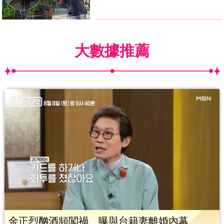
大數據推薦
金正烈酗酒頻闖禍 曝與台籍妻離婚內幕