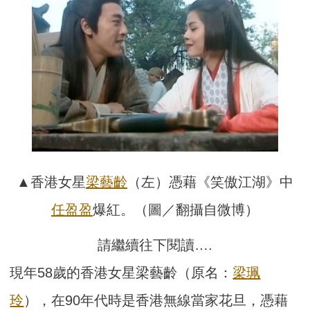
▲香港女星
梁藝齡
（左）憑藉《笑傲江湖》中
任盈盈
爆紅。（圖／翻攝自微博）
請繼續往下閱讀….
現年58歲的香港女星梁藝齡（原名：
梁珮
玲
），在90年代時是香港無線當家花旦，憑藉