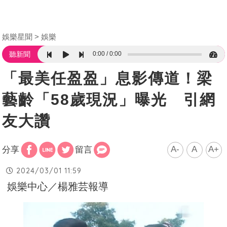
娛樂星聞
娛樂
0:00
0:00
聽新聞
「最美任盈盈」息影傳道！梁
藝齡「58歲現況」曝光 引網
友大讚
A-
A
A+
分享
留言
2024/03/01 11:59
娛樂中心／楊雅芸報導