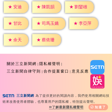
★
安迪
★
陳凱韻
★
劉鑾雄
★
甘比
★
李亞萍
★
司馬玉嬌
★
余天
★
蔡依珊
關於三立新聞網
隱私權聲明
三立新聞自律守則
合作提案窗口
意見反應
三立新聞網
為了提供更好的閱讀內容，我們使用相關網站技
Copyright ©2026 Sanlih E-Television All Rights
術來改善使用者體驗，也尊重用戶的隱私權，特別提出聲明。
Reserved 版權所有 盜用必究 台北市內湖區舊宗路一段159
了解最新隱私權聲明
知道了
號 02-8792-8888