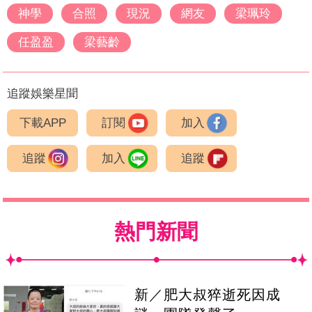
神學
合照
現況
網友
梁珮玲
任盈盈
梁藝齡
追蹤娛樂星聞
下載APP
訂閱
加入
追蹤
加入
追蹤
熱門新聞
新／肥大叔猝逝死因成