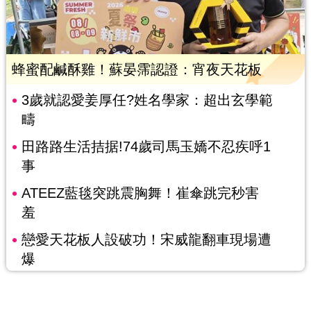
蜂蜜配鹹酥雞！蘇晏霈認證：宵夜天花板
3歲就認愛姜厚任?姓名學家：超出玄學範
疇
田路路生活拮据!74歲司馬玉嬌不忍疾呼1
事
ATEEZ藍毯突跳震胸舞！崔傘跳完秒害
羞
戀愛天花板人設破功！宋威龍翻車現場遭
爆