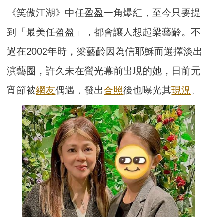
《笑傲江湖》中任盈盈一角爆紅，至今只要提
到「最美任盈盈」，都會讓人想起梁藝齡。不
過在2002年時，梁藝齡因為信耶穌而選擇淡出
演藝圈，許久未在螢光幕前出現的她，日前元
宵節被
網友
偶遇，發出
合照
後也曝光其
現況
。