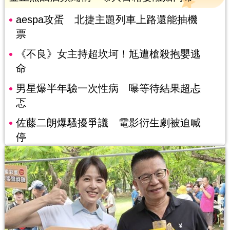
aespa攻蛋 北捷主題列車上路還能抽機
票
《不良》女主持超坎坷！尪遭槍殺抱嬰逃
命
男星爆半年驗一次性病 曝等待結果超忐
忑
佐藤二朗爆騷擾爭議 電影衍生劇被迫喊
停