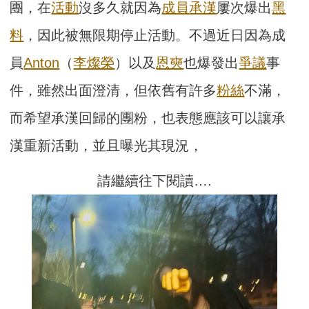
團，在
活動
沒多久就因為
成員
承漢
屢次爆出
黑
料
，因此被無限期停止活動。不過近日因為成
員
Anton
（
李燦榮
）以及
恩奭
也爆發出
爭議
事
件，雖然出面澄清，但依舊有許多
粉絲
不滿，
而希望承漢回歸的團粉，也表態應該可以讓承
漢重新活動，並且曝光其現況，
請繼續往下閱讀….