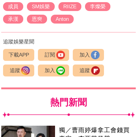
成員
SM娛樂
RIIZE
李燦榮
承漢
恩奭
Anton
追蹤娛樂星聞
下載APP
訂閱
加入
追蹤
加入
追蹤
熱門新聞
獨／曹雨婷爆拿工會錢買