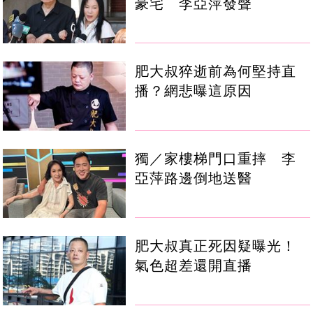
豪宅 李亞萍發聲
肥大叔猝逝前為何堅持直
播？網悲曝這原因
獨／家樓梯門口重摔 李
亞萍路邊倒地送醫
肥大叔真正死因疑曝光！
氣色超差還開直播