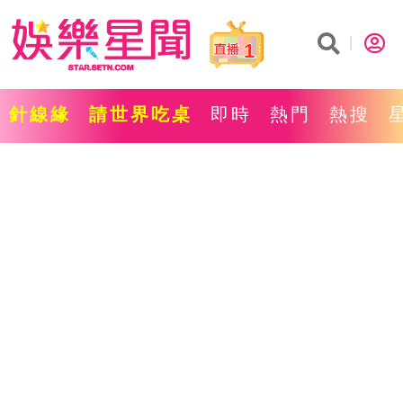
1
針線緣
請世界吃桌
即時
熱門
熱搜