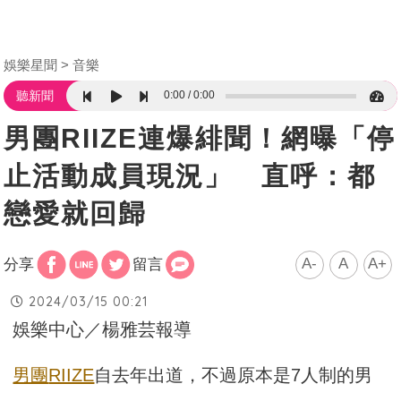
娛樂星聞
音樂
0:00
0:00
聽新聞
男團RIIZE連爆緋聞！網曝「停
止活動成員現況」 直呼：都
戀愛就回歸
A-
A
A+
分享
留言
2024/03/15 00:21
娛樂中心／楊雅芸報導
男團
RIIZE
自去年出道，不過原本是7人制的男