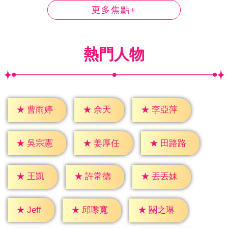
更多焦點+
熱門人物
★
余天
★
曹雨婷
★
李亞萍
★
吳宗憲
★
姜厚任
★
田路路
★
王凱
★
許常德
★
丟丟妹
★
Jeff
★
邱瓈寬
★
關之琳