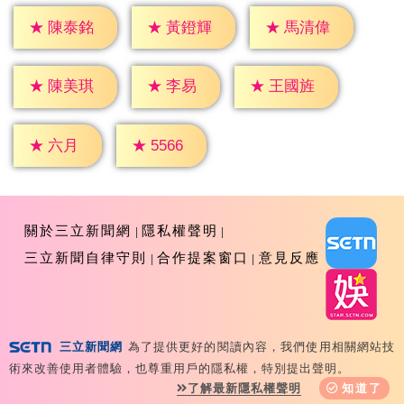
★
陳泰銘
★
黃鐙輝
★
馬清偉
★
李易
★
陳美琪
★
王國旌
★
六月
★
5566
關於三立新聞網
隱私權聲明
三立新聞自律守則
合作提案窗口
意見反應
三立新聞網
為了提供更好的閱讀內容，我們使用相關網站技
Copyright ©2026 Sanlih E-Television All Rights
術來改善使用者體驗，也尊重用戶的隱私權，特別提出聲明。
Reserved 版權所有 盜用必究 台北市內湖區舊宗路一段159
了解最新隱私權聲明
知道了
號 02-8792-8888