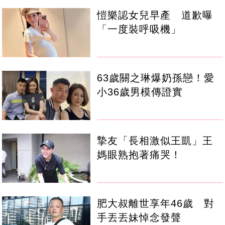
愷樂認女兒早產 道歉曝
「一度裝呼吸機」
63歲關之琳爆奶孫戀！愛
小36歲男模傳證實
摯友「長相激似王凱」王
媽眼熟抱著痛哭！
肥大叔離世享年46歲 對
手丟丟妹悼念發聲