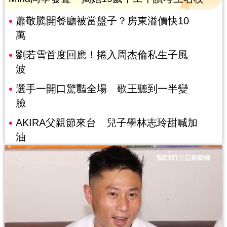
蕭敬騰開餐廳被當盤子？房東溢價快10
萬
劉若雪首度回應！捲入周杰倫私生子風
波
選手一開口驚豔全場 歌王聽到一半變
臉
AKIRA父親節來台 兒子學林志玲甜喊加
油