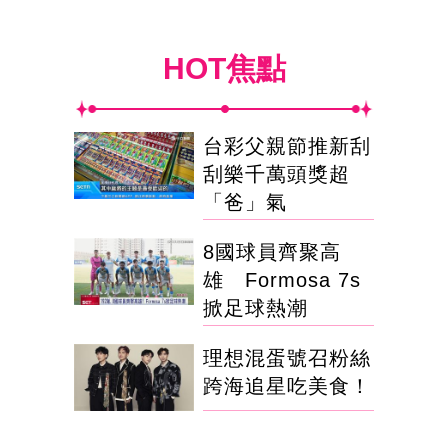
HOT焦點
台彩父親節推新刮
刮樂千萬頭獎超
「爸」氣
8國球員齊聚高
雄 Formosa 7s
掀足球熱潮
理想混蛋號召粉絲
跨海追星吃美食！