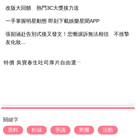
改版大回饋 熱門3C大獎接力送
一手掌握明星動態 即刻下載娛樂星聞APP
張韶涵赴告別式後又發文！悲慟淚訴無法相信 不捨摯
友化妝...
特價 吳寶春生吐司厚片自由選
PR
關鍵字
黑料
粉絲
爭議
男團
活動