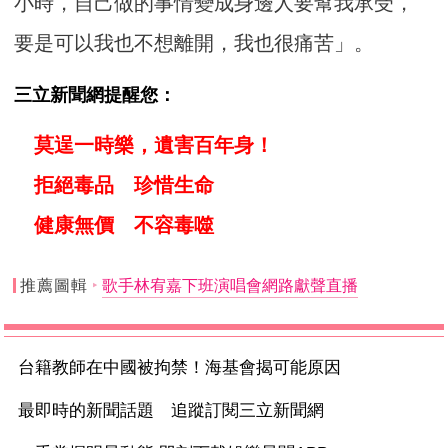
小時，自己做的事情變成身邊人要幫我承受，
要是可以我也不想離開，我也很痛苦」。
三立新聞網提醒您：
莫逞一時樂，遺害百年身！
拒絕毒品 珍惜生命
健康無價 不容毒噬
推薦圖輯
歌手林宥嘉下班演唱會網路獻聲直播
台籍教師在中國被拘禁！海基會揭可能原因
最即時的新聞話題 追蹤訂閱三立新聞網