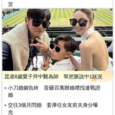
宮
昆凌8歲愛子拜中醫為師 幫把脈說中1狀況
小刀婚姻告終 昔砸百萬辦婚禮找連戰證
婚
交往3個月閃婚 姜厚任女友前夫身分曝
光