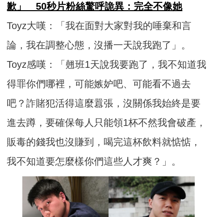
歉」 50秒片粉絲驚呼詭異：完全不像她
Toyz大嘆：「我在面對大家對我的唾棄和言
論，我在調整心態，沒播一天說我跑了」。
Toyz感嘆：「翹班1天說我要跑了，我不知道我
得罪你們哪裡，可能嫉妒吧、可能看不過去
吧？詐賭犯活得這麼囂張，沒關係我始終是要
進去蹲，要確保每人只能領1杯不然我會破產，
販毒的錢我也沒賺到，喝完這杯飲料就惦惦，
我不知道要怎麼樣你們這些人才爽？」。