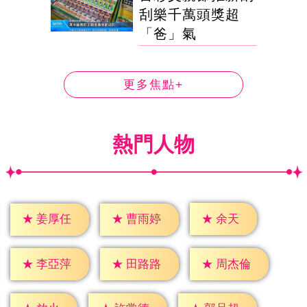
刮樂千萬頭獎超
「爸」氣
更多焦點+
熱門人物
★
余天
★
姜厚任
★
曹雨婷
★
李亞萍
★
田路路
★
周杰倫