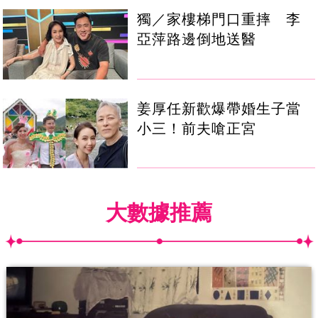
獨／家樓梯門口重摔 李
亞萍路邊倒地送醫
姜厚任新歡爆帶婚生子當
小三！前夫嗆正宮
大數據推薦