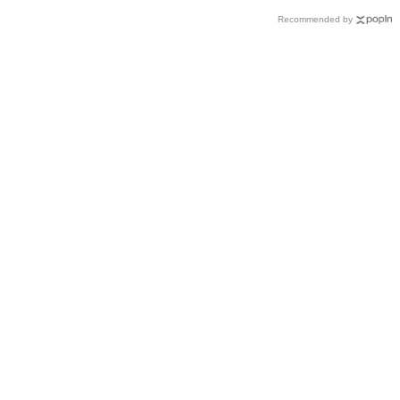
Recommended by