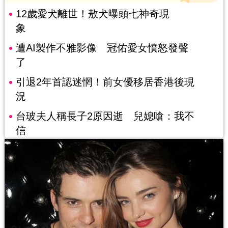
12歲愛犬離世！敖犬曝頭七神奇現
象
遭AI製作不雅影像 冠佑愛女憤怒發聲
了
引退2年首認迷惘！前女優移居香港後現
況
台玻夫人稱長子2原因逝 兒媳嗆：我不
信