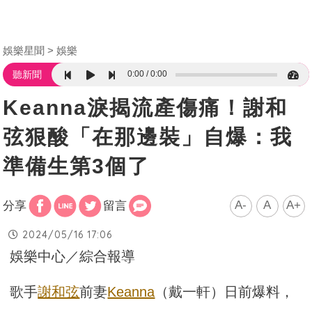
娛樂星聞
娛樂
0:00
0:00
聽新聞
Keanna淚揭流產傷痛！謝和
弦狠酸「在那邊裝」自爆：我
準備生第3個了
A-
A
A+
分享
留言
2024/05/16 17:06
娛樂中心／綜合報導
歌手
謝和弦
前妻
Keanna
（戴一軒）日前爆料，