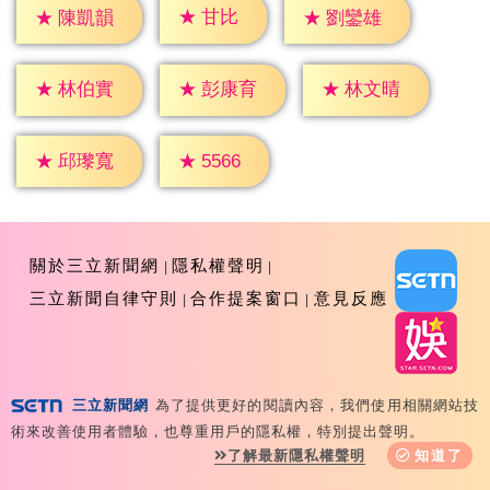
★
甘比
★
陳凱韻
★
劉鑾雄
★
林伯實
★
彭康育
★
林文晴
★
5566
★
邱瓈寬
關於三立新聞網
隱私權聲明
三立新聞自律守則
合作提案窗口
意見反應
三立新聞網
為了提供更好的閱讀內容，我們使用相關網站技
Copyright ©2026 Sanlih E-Television All Rights
術來改善使用者體驗，也尊重用戶的隱私權，特別提出聲明。
Reserved 版權所有 盜用必究 台北市內湖區舊宗路一段159
了解最新隱私權聲明
知道了
號 02-8792-8888