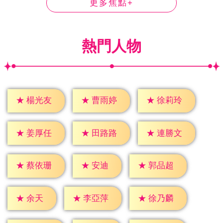
更多焦點+
熱門人物
★
楊光友
★
曹雨婷
★
徐莉玲
★
姜厚任
★
田路路
★
連勝文
★
安迪
★
蔡依珊
★
郭品超
★
余天
★
李亞萍
★
徐乃麟