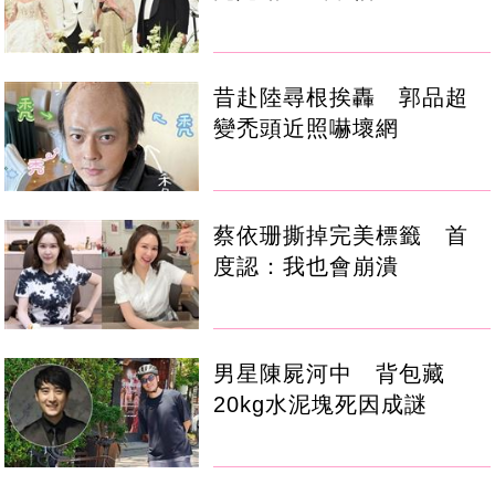
昔赴陸尋根挨轟 郭品超
變禿頭近照嚇壞網
蔡依珊撕掉完美標籤 首
度認：我也會崩潰
男星陳屍河中 背包藏
20kg水泥塊死因成謎