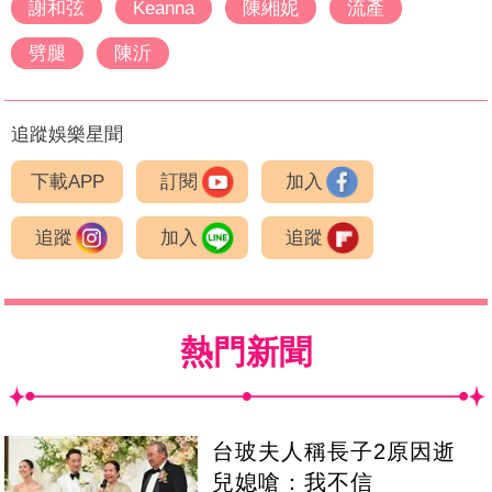
謝和弦
Keanna
陳緗妮
流產
劈腿
陳沂
追蹤娛樂星聞
下載APP
訂閱
加入
追蹤
加入
追蹤
熱門新聞
台玻夫人稱長子2原因逝
兒媳嗆：我不信