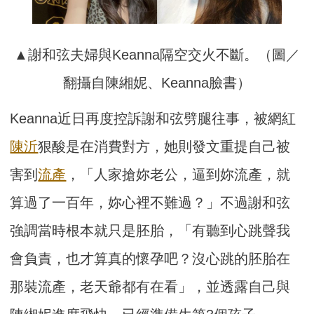
▲謝和弦夫婦與Keanna隔空交火不斷。（圖／
翻攝自陳緗妮、Keanna臉書）
Keanna近日再度控訴謝和弦劈腿往事，被網紅
陳沂
狠酸是在消費對方，她則發文重提自己被
害到
流產
，「人家搶妳老公，逼到妳流產，就
算過了一百年，妳心裡不難過？」不過謝和弦
強調當時根本就只是胚胎，「有聽到心跳聲我
會負責，也才算真的懷孕吧？沒心跳的胚胎在
那裝流產，老天爺都有在看」，並透露自己與