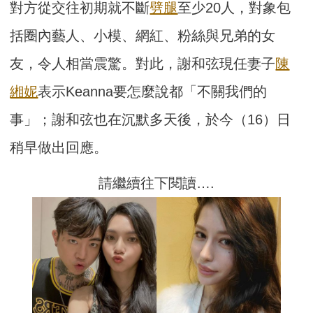
對方從交往初期就不斷
劈腿
至少20人，對象包
括圈內藝人、小模、網紅、粉絲與兄弟的女
友，令人相當震驚。對此，謝和弦現任妻子
陳
緗妮
表示Keanna要怎麼說都「不關我們的
事」；謝和弦也在沉默多天後，於今（16）日
稍早做出回應。
請繼續往下閱讀….