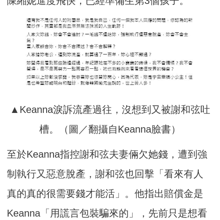
陳緗妮進度飛快，已經準備生第3個孩子。
▲Keanna淚訴流產過往，沒想到又被謝和弦吐
槽。（圖／翻攝自Keanna臉書）
至於Keanna指控謝和弦夫妻倆欠她錢，遭到強
制執行又惡意脫產，謝和弦也回擊「看來有人
真的真的很需要錢才能活」。他指出賠償金是
Keanna「用謊言包裝騙來的」，先前只是想看