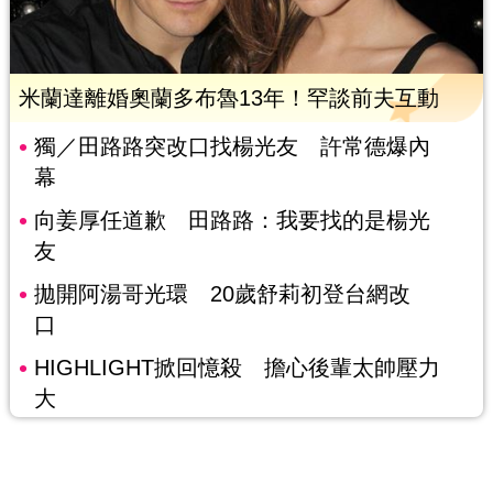
米蘭達離婚奧蘭多布魯13年！罕談前夫互動
獨／田路路突改口找楊光友 許常德爆內
幕
向姜厚任道歉 田路路：我要找的是楊光
友
拋開阿湯哥光環 20歲舒莉初登台網改
口
HIGHLIGHT掀回憶殺 擔心後輩太帥壓力
大