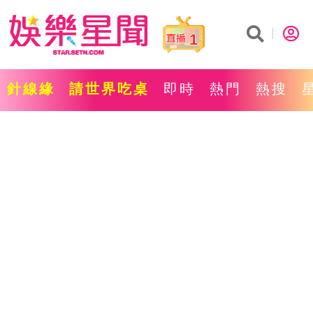
1
針線緣
請世界吃桌
即時
熱門
熱搜