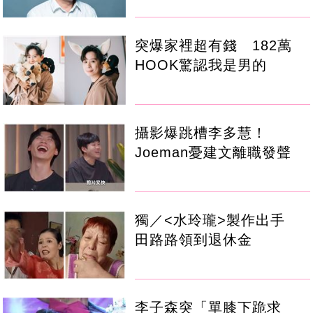
突爆家裡超有錢 182萬
HOOK驚認我是男的
攝影爆跳槽李多慧！
Joeman憂建文離職發聲
獨／<水玲瓏>製作出手
田路路領到退休金
李子森突「單膝下跪求