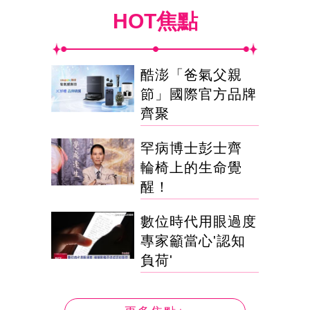
HOT焦點
酷澎「爸氣父親
節」國際官方品牌
齊聚
罕病博士彭士齊
輪椅上的生命覺
醒！
數位時代用眼過度
專家籲當心'認知
負荷'