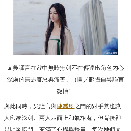
▲吳謹言在戲中無時無刻不在傳達出角色內心
深處的無盡哀愁與痛苦。（圖／翻攝自吳謹言
微博）
與此同時，吳謹言與
陳喬恩
之間的對手戲也讓
人印象深刻。兩人表面上和氣相處，但背後卻
是明爭暗鬥，充滿了心機與較量。每次她們同