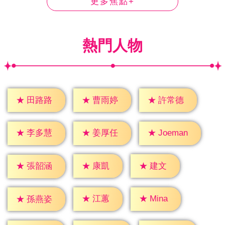
更多焦點+
熱門人物
★
田路路
★
曹雨婷
★
許常德
★
李多慧
★
姜厚任
★
Joeman
★
康凱
★
建文
★
張韶涵
★
江蕙
★
Mina
★
孫燕姿