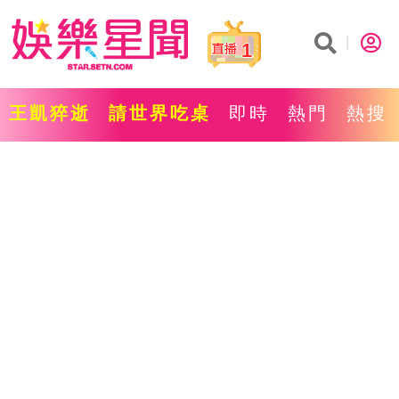
1
王凱猝逝
請世界吃桌
即時
熱門
熱搜