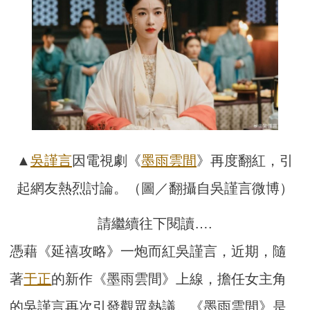
▲
吳謹言
因電視劇《
墨雨雲間
》再度翻紅，引
起網友熱烈討論。（圖／翻攝自吳謹言微博）
請繼續往下閱讀….
憑藉《延禧攻略》一炮而紅吳謹言，近期，隨
著
于正
的新作《墨雨雲間》上線，擔任女主角
的吳謹言再次引發觀眾熱議。《墨雨雲間》是