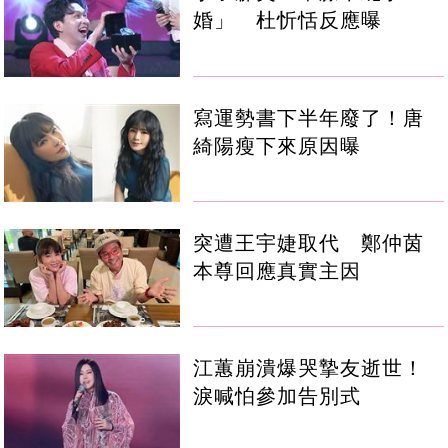
婚」 杜忻恬反應曝
寫運勢書下半年廢了！唐
綺陽瘦下來原因曝
突遭王宇婕取代 鄭仲茵
本尊回應真實主因
江蕙崩潰爆哭摯友逝世！
淚喊怕參加告別式