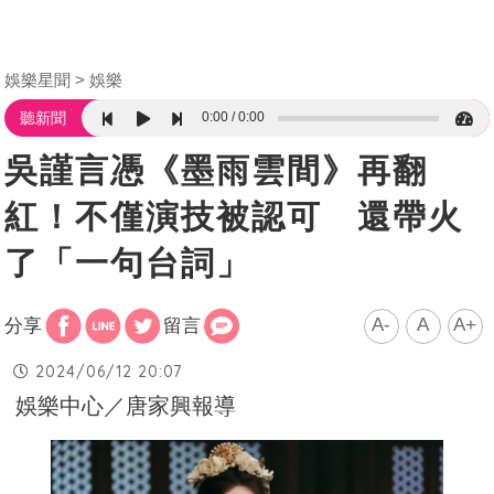
娛樂星聞
娛樂
0:00
0:00
聽新聞
吳謹言憑《墨雨雲間》再翻
紅！不僅演技被認可 還帶火
了「一句台詞」
A-
A
A+
分享
留言
2024/06/12 20:07
娛樂中心／唐家興報導