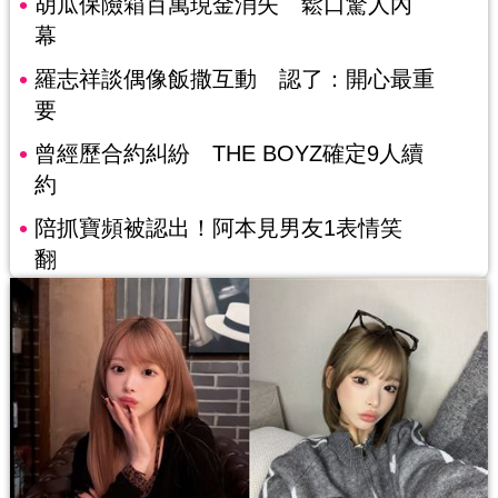
胡瓜保險箱百萬現金消失 鬆口驚人內
幕
羅志祥談偶像飯撒互動 認了：開心最重
要
曾經歷合約糾紛 THE BOYZ確定9人續
約
陪抓寶頻被認出！阿本見男友1表情笑
翻