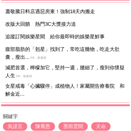
蕭敬騰日料店遇惡房東！強制18天內搬走
改版大回饋 熱門3C大獎接力送
追蹤訂閱娛樂星聞 給你最即時的娛樂星鮮事
腹部脂肪的「剋星」找到了，常吃這幾物，吃走大肚
囊，瘦出...
PR・新素簡
減肥首選，檸檬加它，堅持一週，腰細了，瘦到你懷疑
人生
PR・新素簡
女星戒毒「心臟驟停」成植物人！家屬開告療養院 和
解金近...
關鍵字
吳謹言
陳喬恩
墨雨雲間
天命