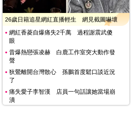
26歲日籍追星網紅直播輕生 網見截圖嚇壞
網紅香菱自爆痛失2千萬 過程謝震武傻
眼
昔爆熱戀張凌赫 白鹿工作室突大動作發
聲
狄鶯離開台灣散心 孫鵬首度鬆口談近況
了
痛失愛子李智漢 店員一句話讓她當場崩
潰