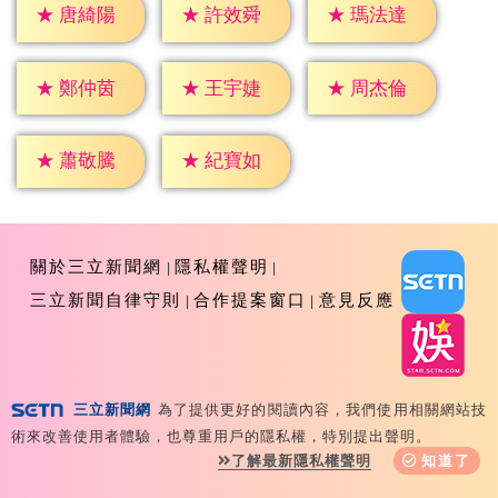
★
唐綺陽
★
許效舜
★
瑪法達
★
鄭仲茵
★
王宇婕
★
周杰倫
★
蕭敬騰
★
紀寶如
關於三立新聞網
隱私權聲明
三立新聞自律守則
合作提案窗口
意見反應
三立新聞網
為了提供更好的閱讀內容，我們使用相關網站技
Copyright ©2026 Sanlih E-Television All Rights
術來改善使用者體驗，也尊重用戶的隱私權，特別提出聲明。
Reserved 版權所有 盜用必究 台北市內湖區舊宗路一段159
了解最新隱私權聲明
知道了
號 02-8792-8888