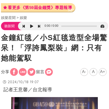
看更多《第59屆金鐘獎》專題報導
娛樂星聞
娛樂
0:00
0:00
聽新聞
金鐘紅毯／小S紅毯造型全場驚
呆！「浮誇鳳梨裝」網：只有
她能駕馭
A-
A
A+
分享
留言
2024/10/18 19:07
記者王意馨／台北報導