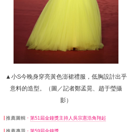
▲小S今晚身穿亮黃色澎裙禮服，低胸設計出乎
意料的造型。（圖／記者鄭孟晃、趙于瑩攝
影）
推薦圖輯
第51屆金鐘獎主持人吳宗憲浩角翔起
推薦專題
第59屆金鐘獎