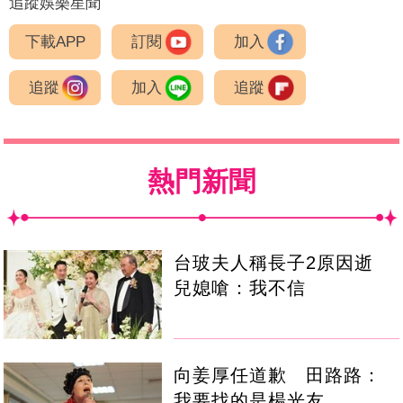
追蹤娛樂星聞
下載APP
訂閱
加入
追蹤
加入
追蹤
熱門新聞
台玻夫人稱長子2原因逝
兒媳嗆：我不信
向姜厚任道歉 田路路：
我要找的是楊光友