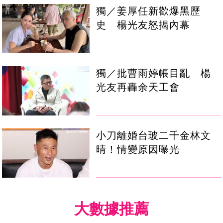
獨／姜厚任新歡爆黑歷
史 楊光友怒揭內幕
獨／批曹雨婷帳目亂 楊
光友再轟余天工會
小刀離婚台玻二千金林文
晴！情變原因曝光
大數據推薦