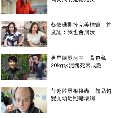
蔡依珊撕掉完美標籤 首
度認：我也會崩潰
男星陳屍河中 背包藏
20kg水泥塊死因成謎
昔赴陸尋根挨轟 郭品超
變禿頭近照嚇壞網