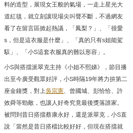
料的造型，展現女王般的氣場，一走上星光大
道紅毯，就立刻讓現場尖叫聲不斷，不過網友
看了在留言區掀起熱議，「鳳梨？」、「很愛
s，但是這衣服是什麼」、「真的只有s姐能駕
馭」、「小S這套衣服真的難以形容」。
小S與搭擋派翠克主持《小姐不熙娣》，節目播
出至今廣受觀眾好評，小S時隔19年將力拚第二
座金鐘獎，對上
吳宗憲
、曾國城、彭恰恰、許
效舜等勁敵，也讓人好奇究竟最後獎落誰家。
被問到昔日搭擋蔡康永好，還是派翠克，小S直
說「當然是昔日搭檔比較好好，但現在搭擋就