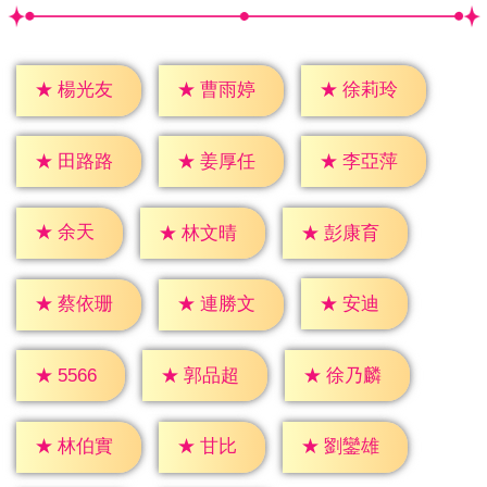
★
楊光友
★
曹雨婷
★
徐莉玲
★
田路路
★
姜厚任
★
李亞萍
★
余天
★
林文晴
★
彭康育
★
安迪
★
蔡依珊
★
連勝文
★
5566
★
郭品超
★
徐乃麟
★
甘比
★
林伯實
★
劉鑾雄