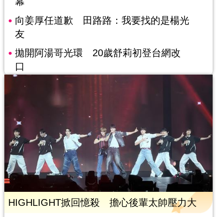
幕
向姜厚任道歉 田路路：我要找的是楊光
友
拋開阿湯哥光環 20歲舒莉初登台網改
口
HIGHLIGHT掀回憶殺 擔心後輩太帥壓力大