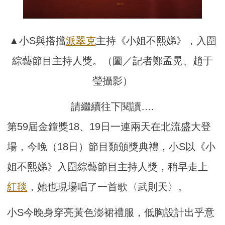
▲小S與搭擋
派翠克
主持《小姐不熙娣》，入圍
綜藝節目主持人獎。（圖／記者鄭孟晃、趙于
瑩攝影）
請繼續往下閱讀….
第59屆金鐘獎18、19日一連兩天在北流盛大登
場，今晚（18日）節目類頒獎典禮，小S以《小
姐不熙娣》入圍綜藝節目主持人獎，稍早走上
紅毯
，她也現場唱了一首歌〈武則天〉。
小S今晚身穿亮黃色澎裙禮服，低胸設計出乎意