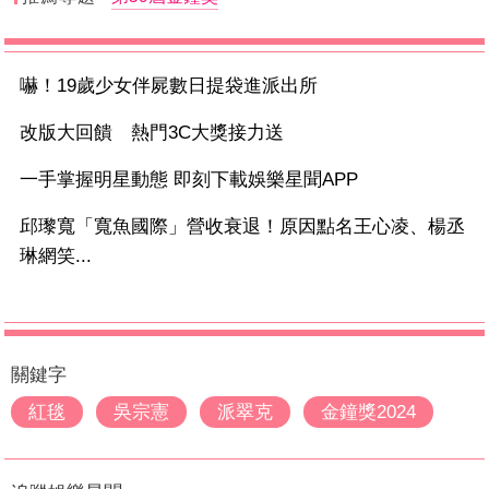
嚇！19歲少女伴屍數日提袋進派出所
改版大回饋 熱門3C大獎接力送
一手掌握明星動態 即刻下載娛樂星聞APP
邱瓈寬「寬魚國際」營收衰退！原因點名王心凌、楊丞
琳網笑...
關鍵字
紅毯
吳宗憲
派翠克
金鐘獎2024