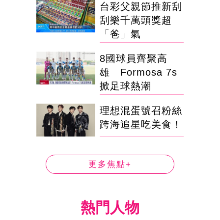
台彩父親節推新刮
刮樂千萬頭獎超
「爸」氣
8國球員齊聚高
雄 Formosa 7s
掀足球熱潮
理想混蛋號召粉絲
跨海追星吃美食！
更多焦點+
熱門人物