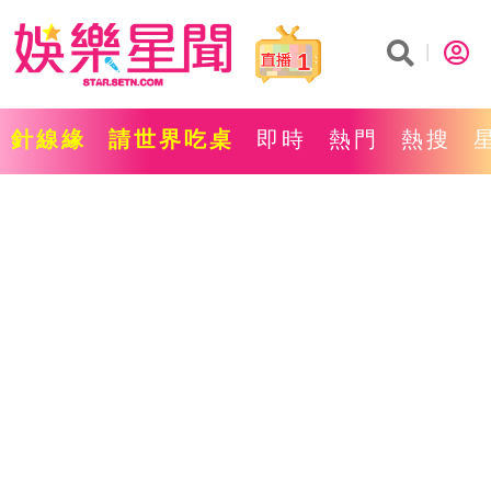
1
針線緣
請世界吃桌
即時
熱門
熱搜