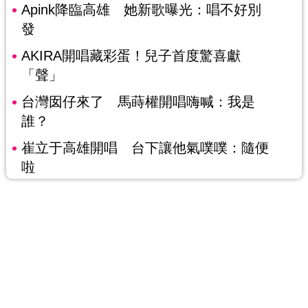
Apink降臨高雄 她新歌曝光：唱不好別
發
AKIRA開唱藏彩蛋！兒子首度驚喜獻
「聲」
台灣囡仔來了 馬蒔權開唱嗨喊：我是
誰？
崔立于高雄開唱 台下讓他氣噗噗：隨便
啦