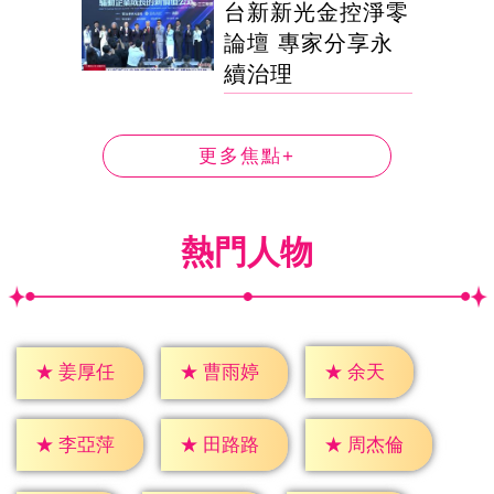
台新新光金控淨零
論壇 專家分享永
續治理
更多焦點+
熱門人物
★
余天
★
姜厚任
★
曹雨婷
★
李亞萍
★
田路路
★
周杰倫