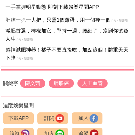
一手掌握明星動態 即刻下載娛樂星聞APP
肚腩一抓一大把，只需1個雞蛋，用一個瘦一個
PR・新素簡
減肥首選，檸檬加它，堅持一週，腰細了，瘦到你懷疑
人生
PR・新素簡
超神減肥神器！橘子不要直接吃，加點這個！體重天天
下降
PR・新素簡
關鍵字
陳文茜
肺腺癌
人工血管
追蹤娛樂星聞
下載APP
訂閱
加入
追蹤
加入
追蹤