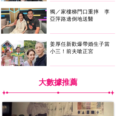
獨／家樓梯門口重摔 李
亞萍路邊倒地送醫
姜厚任新歡爆帶婚生子當
小三！前夫嗆正宮
大數據推薦