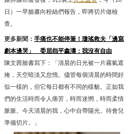
日）一早臉書向粉絲們報告，即將切片做檢
查。
更多新聞：
手痛也不能停筆！瓊瑤救夫「邊寫
劇本邊哭」 委屈怨平鑫濤：我沒有自由
陳文茜臉書寫下：「清晨的日光被一片霧氣遮
掩，天空暗淡又怠惰。儘管每個清晨的時間好
似一樣的，但它每日都有不同的樣貌。正如我
們的生活時而令人痛苦，時而迷惘，時而柔情
脈脈。今天清晨的我，心中自帶陽光。待會兒
準備切片。」