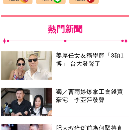
熱門新聞
姜厚任女友稱學歷「3碩1
博」 台大發聲了
獨／曹雨婷爆拿工會錢買
豪宅 李亞萍發聲
肥大叔猝逝前為何堅持直