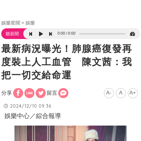
娛樂星聞
娛樂
0:00
0:00
聽新聞
最新病況曝光！肺腺癌復發再
度裝上人工血管 陳文茜：我
把一切交給命運
A-
A
A+
分享
留言
2024/12/10 09:36
娛樂中心／綜合報導