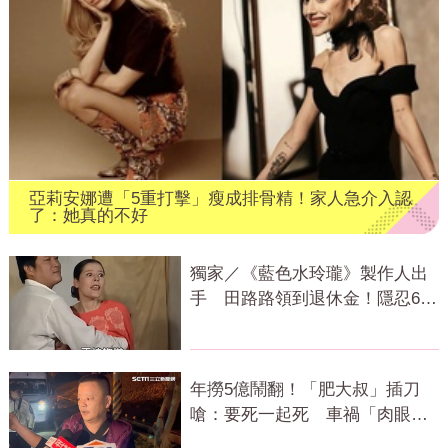
亞莉安娜遭「5重打擊」瘦成排骨精！家人急介入認
了：她真的不好
獨家／《藍色水玲瓏》製作人出
手 田路路領到退休金！隱忍6年
吐內幕
年撈5億鬧翻！「肥大叔」插刀
嗆：要死一起死 車禍「肉眼酒
測」惹怒網