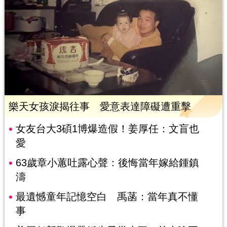
樂天女孩淚揭往事 愛意表達障礙遭重擊
女友台大3碩1博爆造假！姜厚任：文盲也
愛
63歲章小蕙吐露心聲：後悔當年嫁給鍾鎮
濤
最遺憾童年記憶空白 禹菡：當年真不懂
事