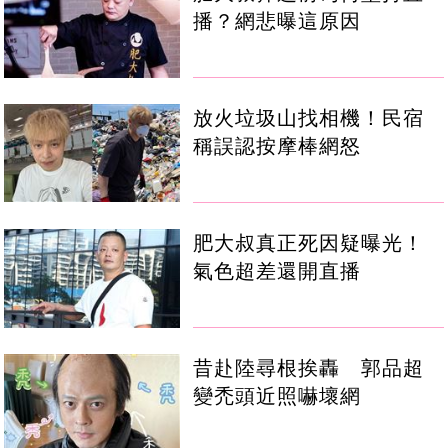
播？網悲曝這原因
放火垃圾山找相機！民宿
稱誤認按摩棒網怒
肥大叔真正死因疑曝光！
氣色超差還開直播
昔赴陸尋根挨轟 郭品超
變禿頭近照嚇壞網