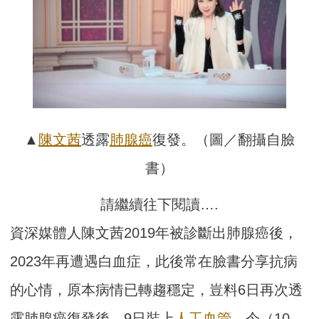
▲
陳文茜
透露
肺腺癌
復發。（圖／翻攝自臉
書）
請繼續往下閱讀….
資深媒體人陳文茜2019年被診斷出肺腺癌後，
2023年再遭遇白血症，此後常在臉書分享抗病
的心情，原本病情已轉趨穩定，豈料6日再次透
露肺腺癌復發後，9日裝上
人工血管
，今（10