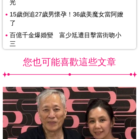
光
15歲倒追27歲男懷孕！36歲美魔女當阿嬤
了
百億千金爆婚變 富少尪遭目擊當街吻小
三
您也可能喜歡這些文章