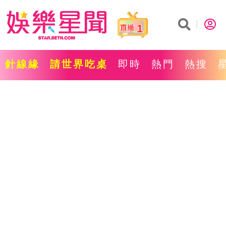
1
針線緣
請世界吃桌
即時
熱門
熱搜