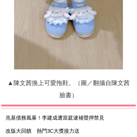
▲陳文茜換上可愛拖鞋。（圖／翻攝自陳文茜
臉書）
兆基債務風暴！李建成遭當庭逮補聲押禁見
改版大回饋 熱門3C大獎接力送