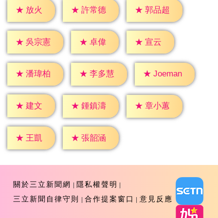
★
放火
★
許常德
★
郭品超
★
卓偉
★
宣云
★
吳宗憲
★
潘瑋柏
★
李多慧
★
Joeman
★
建文
★
鍾鎮濤
★
章小蕙
★
王凱
★
張韶涵
關於三立新聞網
隱私權聲明
三立新聞自律守則
合作提案窗口
意見反應