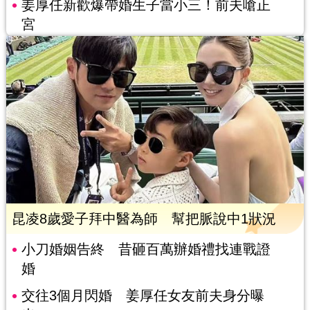
姜厚任新歡爆帶婚生子當小三！前夫嗆正
宮
昆凌8歲愛子拜中醫為師 幫把脈說中1狀況
小刀婚姻告終 昔砸百萬辦婚禮找連戰證
婚
交往3個月閃婚 姜厚任女友前夫身分曝