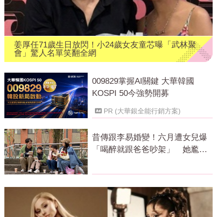
姜厚任71歲生日放閃！小24歲女友童芯曝「武林聚
會」驚人名單笑翻全網
009829掌握AI關鍵 大華韓國
KOSPI 50今強勢開募
PR (大華銀全能行銷方案)
昔傳跟李易婚變！六月遭女兒爆
「喝醉就跟爸爸吵架」 她尷尬
全認了