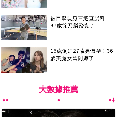
被目擊現身三總直腸科
67歲徐乃麟證實了
15歲倒追27歲男懷孕！36
歲美魔女當阿嬤了
大數據推薦