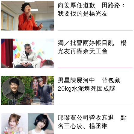
向姜厚任道歉 田路路：
我要找的是楊光友
獨／批曹雨婷帳目亂 楊
光友再轟余天工會
男星陳屍河中 背包藏
20kg水泥塊死因成謎
邱瓈寬公司營收衰退 點
名王心凌、楊丞琳