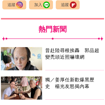
追蹤
加入
追蹤
熱門新聞
昔赴陸尋根挨轟 郭品超
變禿頭近照嚇壞網
獨／姜厚任新歡爆黑歷
史 楊光友怒揭內幕