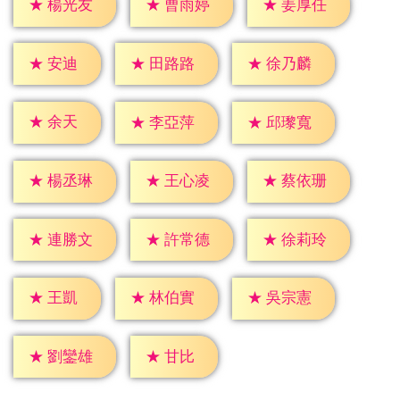
★
楊光友
★
曹雨婷
★
姜厚任
★
安迪
★
田路路
★
徐乃麟
★
余天
★
李亞萍
★
邱瓈寬
★
楊丞琳
★
王心凌
★
蔡依珊
★
連勝文
★
許常德
★
徐莉玲
★
王凱
★
林伯實
★
吳宗憲
★
甘比
★
劉鑾雄