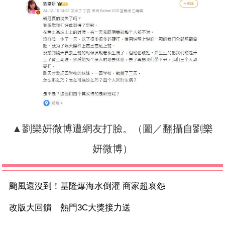
▲劉樂妍微博遭網友打臉。（圖／翻攝自劉樂
妍微博）
颱風還沒到！基隆爆海水倒灌 商家超哀怨
改版大回饋 熱門3C大獎接力送