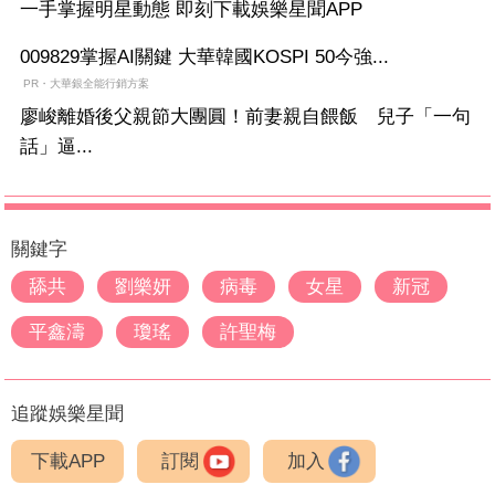
一手掌握明星動態 即刻下載娛樂星聞APP
009829掌握AI關鍵 大華韓國KOSPI 50今強...
PR・大華銀全能行銷方案
廖峻離婚後父親節大團圓！前妻親自餵飯 兒子「一句
話」逼...
關鍵字
舔共
劉樂妍
病毒
女星
新冠
平鑫濤
瓊瑤
許聖梅
追蹤娛樂星聞
下載APP
訂閱
加入