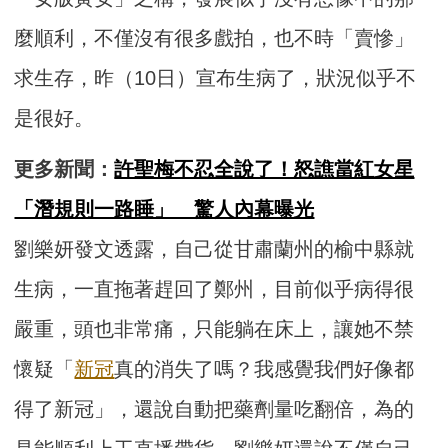
麼順利，不僅沒有很多戲拍，也不時「賣慘」
求生存，昨（10日）宣布生病了，狀況似乎不
是很好。
更多新聞：
許聖梅不忍全說了！怒譙當紅女星
「潛規則一路睡」 驚人內幕曝光
劉樂妍發文透露，自己從甘肅蘭州的榆中縣就
生病，一直拖著趕回了鄭州，目前似乎病得很
嚴重，頭也非常痛，只能躺在床上，讓她不禁
懷疑「
新冠
真的消失了嗎？我感覺我們好像都
得了新冠」，還說自動把藥劑量吃翻倍，為的