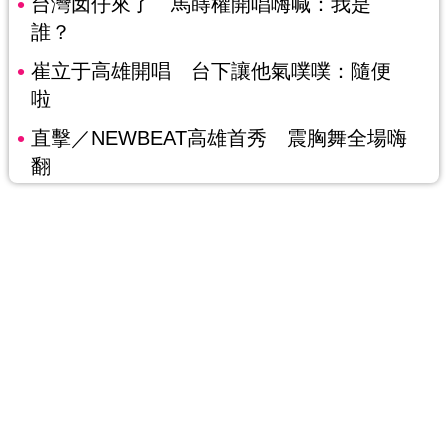
台灣囡仔來了 馬蒔權開唱嗨喊：我是
誰？
崔立于高雄開唱 台下讓他氣噗噗：隨便
啦
直擊／NEWBEAT高雄首秀 震胸舞全場嗨
翻