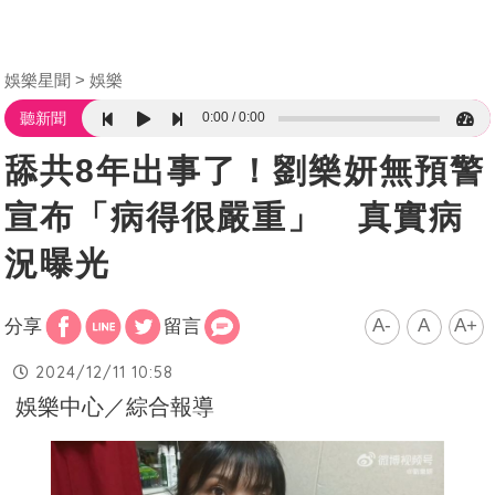
娛樂星聞
娛樂
0:00
0:00
聽新聞
舔共8年出事了！劉樂妍無預警
宣布「病得很嚴重」 真實病
況曝光
A-
A
A+
分享
留言
2024/12/11 10:58
娛樂中心／綜合報導