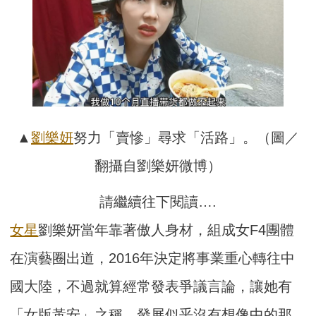
▲
劉樂妍
努力「賣慘」尋求「活路」。（圖／
翻攝自劉樂妍微博）
請繼續往下閱讀….
女星
劉樂妍當年靠著傲人身材，組成女F4團體
在演藝圈出道，2016年決定將事業重心轉往中
國大陸，不過就算經常發表爭議言論，讓她有
「女版黃安」之稱，發展似乎沒有想像中的那