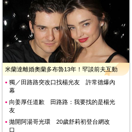
米蘭達離婚奧蘭多布魯13年！罕談前夫互動
獨／田路路突改口找楊光友 許常德爆內
幕
向姜厚任道歉 田路路：我要找的是楊光
友
拋開阿湯哥光環 20歲舒莉初登台網改
口