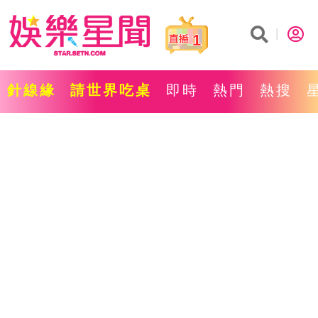
1
針線緣
請世界吃桌
即時
熱門
熱搜