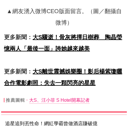
▲網友湧入微博CEO版面留言。（圖／翻攝自
微博）
更多新聞：
大S驟逝！骨灰將擇日樹葬 陶晶瑩
憶兩人「最後一面」誇她越來越美
更多新聞：
大S離世震撼娛樂圈！影后楊紫瓊曬
合作電影劇照：失去一顆閃亮的星星
推薦圖輯
大S、汪小菲 S Hotel開幕記者
追星追到丟性命！網紅學霸曾做酒店賺破億