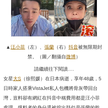
▲
汪小菲
（左）、
張蘭
（右）
抖音
被無限期封
禁。（圖／翻攝自
微博
）
請繼續往下閱讀….
女星
大S
（徐熙媛）在日本病逝，享年48歲，5
日時家人搭乘VistaJet私人包機將骨灰帶回台
灣，豈料卻有網紅在抖音中稱費用都是汪小菲
處理，爆料者的身分還被挖出疑似是張蘭的乾