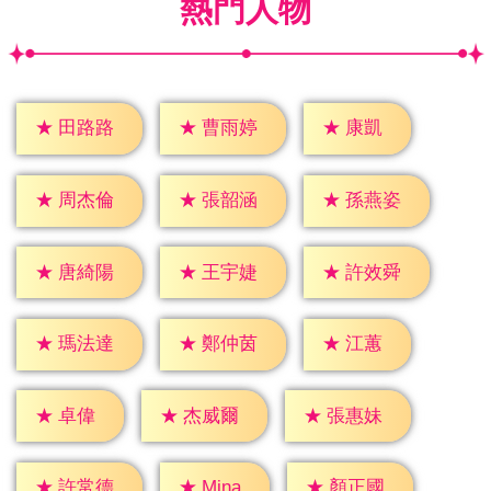
熱門人物
★
康凱
★
田路路
★
曹雨婷
★
周杰倫
★
張韶涵
★
孫燕姿
★
唐綺陽
★
王宇婕
★
許效舜
★
江蕙
★
瑪法達
★
鄭仲茵
★
卓偉
★
杰威爾
★
張惠妹
★
Mina
★
許常德
★
顏正國