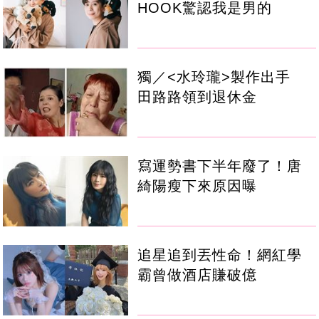
HOOK驚認我是男的
獨／<水玲瓏>製作出手
田路路領到退休金
寫運勢書下半年廢了！唐
綺陽瘦下來原因曝
追星追到丟性命！網紅學
霸曾做酒店賺破億