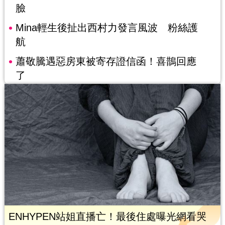
臉
Mina輕生後扯出西村力發言風波 粉絲護
航
蕭敬騰遇惡房東被寄存證信函！喜鵲回應
了
ENHYPEN站姐直播亡！最後住處曝光網看哭