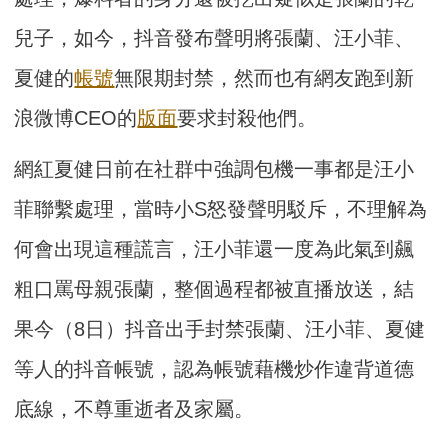
兒子，如今，抖音發布聲明將張蘭、汪小菲、
夏健的
帳號
無限期封禁，然而也有網友跑到新
浪微博CEO的
版面
要求封殺他們。
網紅夏健日前在社群中強調包機一事都是汪小
菲聯繫處理，當時小S怒發聲明駁斥，不理解為
何會出現這種謊言，汪小菲還一度為此氣到飆
粗口罵母親張蘭，整個過程都被直播放送，結
果今（8日）抖音出手封禁張蘭、汪小菲、夏健
等人的抖音帳號，認為帳號藉機炒作違背道德
底線，不尊重逝者及家屬。