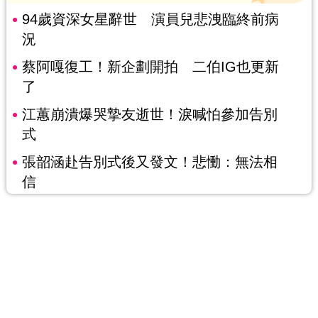
94歲資深女星辭世 演員兒悲洩臨終前病
況
蔡阿嘎復工！新企劃開拍 二伯IG也更新
了
江蕙崩潰爆哭摯友逝世！淚喊怕參加告別
式
張韶涵赴告別式後又發文！悲慟：無法相
信