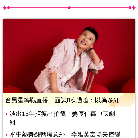
台男星轉戰直播 面試8次遭嗆：以為多紅
淡出16年拒復出拍戲 姜厚任轟中國劇
組
水中熱舞翻轉爆意外 李雅英當場失控變