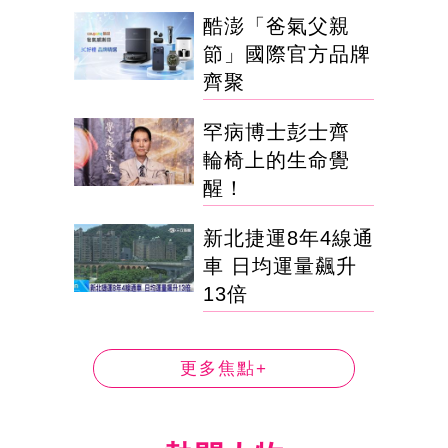
酷澎「爸氣父親
節」國際官方品牌
齊聚
罕病博士彭士齊
輪椅上的生命覺
醒！
新北捷運8年4線通
車 日均運量飆升
13倍
更多焦點+