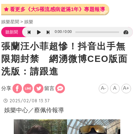
看更多《大S罹流感病逝滿1年》專題報導
娛樂星聞
娛樂
0:00
0:00
聽新聞
張蘭汪小菲超慘！抖音出手無
限期封禁 網湧微博CEO版面
洗版：請跟進
A-
A
A+
分享
留言
2025/02/08 13:37
娛樂中心／蔡佩伶報導