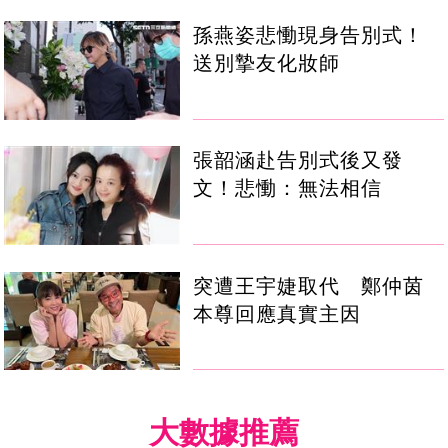
孫燕姿悲慟現身告別式！
送別摯友化妝師
張韶涵赴告別式後又發
文！悲慟：無法相信
突遭王宇婕取代 鄭仲茵
本尊回應真實主因
大數據推薦