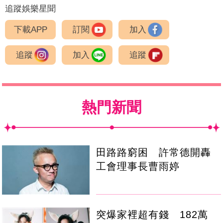
追蹤娛樂星聞
下載APP
訂閱
加入
追蹤
加入
追蹤
熱門新聞
田路路窮困 許常德開轟
工會理事長曹雨婷
突爆家裡超有錢 182萬