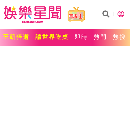
1
王凱猝逝
請世界吃桌
即時
熱門
熱搜