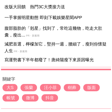
改版大回饋 熱門3C大獎接力送
一手掌握明星動態 即刻下載娛樂星聞APP
腹部脂肪的「剋星」找到了，常吃這幾物，吃走大肚
囊，瘦出...
PR・新素簡
減肥首選，檸檬加它，堅持一週，腰細了，瘦到你懷疑
人生
PR・新素簡
寫運勢書下半年都廢了！唐綺陽瘦下來原因曝光
關鍵字
大S
張蘭
汪小菲
樹葬
版面
帳號
微博
抖音