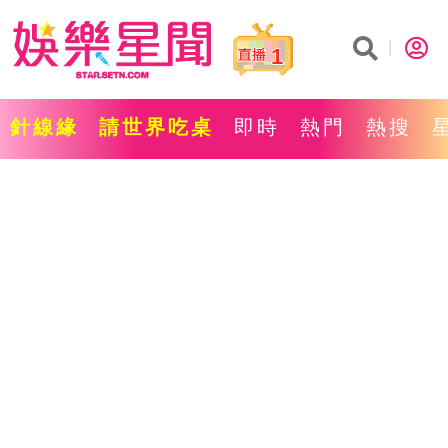
1
針線緣
請世界吃桌
即時
熱門
熱搜