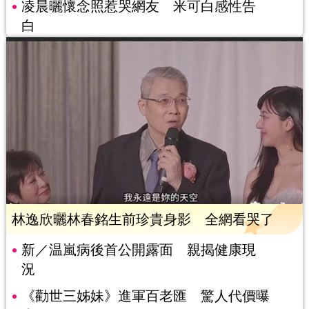
凌晨曬懷念照惹哭網友 米可白感性告
白
林逸欣曬林春銘生前珍貴身影 全網看哭了
新／温嵐病後首公開露面 親揭健康現
況
《勸世三姊妹》進軍百老匯 驚人代價曝