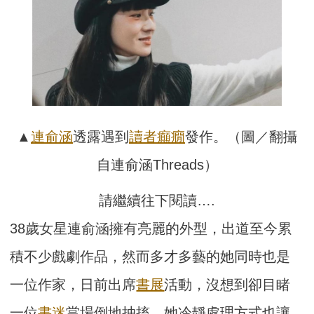
▲
連俞涵
透露遇到
讀者
癲癇
發作。（圖／翻攝
自連俞涵Threads）
請繼續往下閱讀….
38歲女星連俞涵擁有亮麗的外型，出道至今累
積不少戲劇作品，然而多才多藝的她同時也是
一位作家，日前出席
書展
活動，沒想到卻目睹
一位
書迷
當場倒地抽搐，她冷靜處理方式也讓