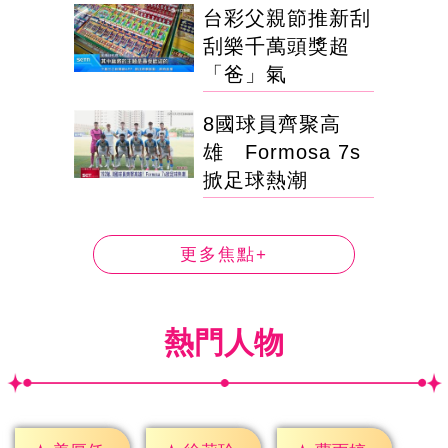
台彩父親節推新刮
刮樂千萬頭獎超
「爸」氣
8國球員齊聚高
雄 Formosa 7s
掀足球熱潮
更多焦點+
熱門人物