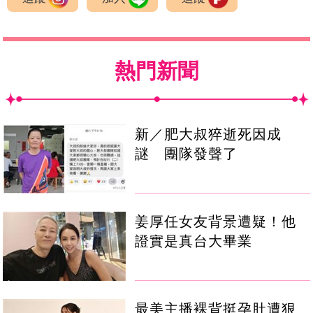
熱門新聞
新／肥大叔猝逝死因成
謎 團隊發聲了
姜厚任女友背景遭疑！他
證實是真台大畢業
最美主播裸背挺孕肚遭狠