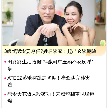
3歲就認愛姜厚任?姓名學家：超出玄學範疇
田路路生活拮据!74歲司馬玉嬌不忍疾呼1
事
ATEEZ藍毯突跳震胸舞！崔傘跳完秒害
羞
戀愛天花板人設破功！宋威龍翻車現場遭
爆