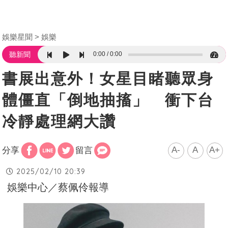
娛樂星聞
娛樂
0:00
0:00
聽新聞
書展出意外！女星目睹聽眾身
體僵直「倒地抽搐」 衝下台
冷靜處理網大讚
A-
A
A+
分享
留言
2025/02/10 20:39
娛樂中心／蔡佩伶報導