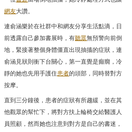
網友
大讚。
連俞涵樂於在社群中和網友分享生活點滴，日
前透露自己參加書展時，有
聽眾
無預警向前倒
地，緊接著整個身體僵直出現抽搐的症狀，連
俞涵見狀則衝下台關心，第一直覺是癲癇，冷
靜的她也先用手護住
患者
的頭部，同時替對方
按摩。
直到三分鐘後，患者的症狀有所趨緩，並在其
他觀眾的幫忙下，將對方扶上輪椅交給醫護人
員照顧，然而她也注意到對方是自己的書迷，