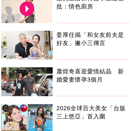
批：情色廚房
姜厚任揭「和女友前夫是
好友」撇小三傳言
蕭煌奇喜迎愛情結晶 新
婚愛妻懷孕3個月
2026全球百大美女「台版
三上悠亞」首入圍