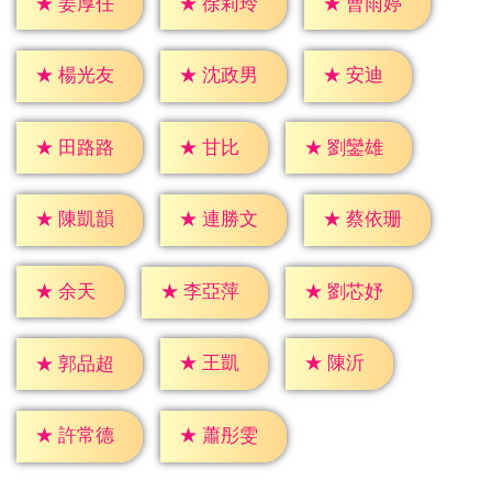
★
姜厚任
★
徐莉玲
★
曹雨婷
★
安迪
★
楊光友
★
沈政男
★
甘比
★
田路路
★
劉鑾雄
★
陳凱韻
★
連勝文
★
蔡依珊
★
余天
★
李亞萍
★
劉芯妤
★
王凱
★
陳沂
★
郭品超
★
許常德
★
蕭彤雯