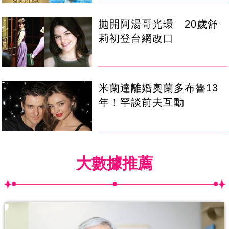
拋開阿湯哥光環 20歲舒
莉初登台網改口
米蘭達離婚奧蘭多布魯13
年！罕談前夫互動
大數據推薦