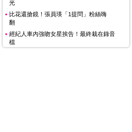
光
比花還搶鏡！張員瑛「1提問」粉絲嗨
翻
經紀人車內強吻女星挨告！最終栽在錄音
檔