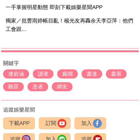
一手掌握明星動態 即刻下載娛樂星聞APP
獨家／批曹雨婷帳目亂！楊光友再轟余天李亞萍：他們
工會跟...
關鍵字
連俞涵
讀者
癲癇
書迷
書展
聽眾
患者
網友
追蹤娛樂星聞
下載APP
訂閱
加入
追蹤
加入
追蹤