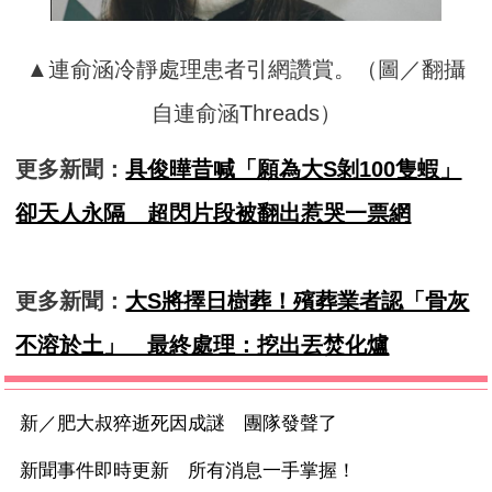
▲連俞涵冷靜處理患者引網讚賞。（圖／翻攝
自連俞涵Threads）
更多新聞：
具俊曄昔喊「願為大S剝100隻蝦」
卻天人永隔 超閃片段被翻出惹哭一票網
更多新聞：
大S將擇日樹葬！殯葬業者認「骨灰
不溶於土」 最終處理：挖出丟焚化爐
新／肥大叔猝逝死因成謎 團隊發聲了
新聞事件即時更新 所有消息一手掌握！