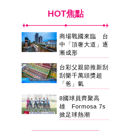
HOT焦點
商場戰國來臨 台
中「頂奢大道」逐
漸成形
台彩父親節推新刮
刮樂千萬頭獎超
「爸」氣
8國球員齊聚高
雄 Formosa 7s
掀足球熱潮