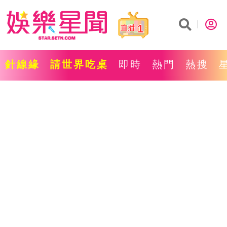
1
針線緣
請世界吃桌
即時
熱門
熱搜