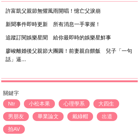
許富凱父親節無懼風雨開唱！憶亡父淚崩
新聞事件即時更新 所有消息一手掌握！
追蹤訂閱娛樂星聞 給你最即時的娛樂星鮮事
廖峻離婚後父親節大團圓！前妻親自餵飯 兒子「一句
話」逼...
關鍵字
Ntr
小松本果
心理學系
大四生
男朋友
畢業論文
戴綠帽
出道
拍AV