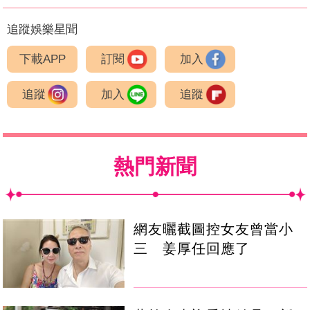
追蹤娛樂星聞
下載APP
訂閱
加入
追蹤
加入
追蹤
熱門新聞
網友曬截圖控女友曾當小
三 姜厚任回應了