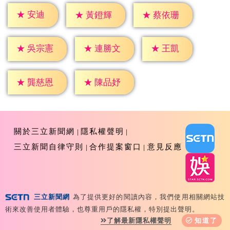
★
安迪
★
黃鐙輝
★
蔡依珊
★
王凱
★
吳宗憲
★
連勝文
★
龔慈恩
★
陳品妤
關於三立新聞網
隱私權聲明
三立新聞自律守則
合作提案窗口
意見反應
三立新聞網
為了提供更好的閱讀內容，我們使用相關網站技
Copyright ©2026 Sanlih E-Television All Rights
術來改善使用者體驗，也尊重用戶的隱私權，特別提出聲明。
Reserved 版權所有 盜用必究 台北市內湖區舊宗路一段159
了解最新隱私權聲明
知道了
號 02-8792-8888