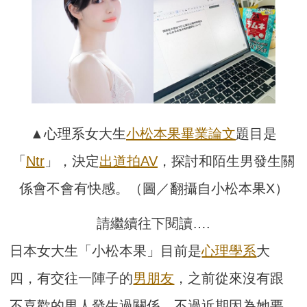
▲心理系女大生
小松本果
畢業論文
題目是
「
Ntr
」，決定
出道
拍AV
，探討和陌生男發生關
係會不會有快感。（圖／翻攝自小松本果X）
請繼續往下閱讀….
日本女大生「小松本果」目前是
心理學系
大
四，有交往一陣子的
男朋友
，之前從來沒有跟
不喜歡的男人發生過關係。不過近期因為她要