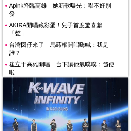
Apink降臨高雄 她新歌曝光：唱不好別
發
AKIRA開唱藏彩蛋！兒子首度驚喜獻
「聲」
台灣囡仔來了 馬蒔權開唱嗨喊：我是
誰？
崔立于高雄開唱 台下讓他氣噗噗：隨便
啦