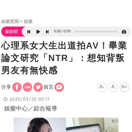
娛樂星聞
娛樂
0:00
0:00
聽新聞
心理系女大生出道拍AV！畢業
論文研究「NTR」：想知背叛
男友有無快感
A-
A
A+
分享
留言
2025/03/20 00:17
娛樂中心／綜合報導