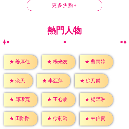
更多焦點+
熱門人物
★
姜厚任
★
楊光友
★
曹雨婷
★
余天
★
李亞萍
★
徐乃麟
★
邱瓈寬
★
王心凌
★
楊丞琳
★
田路路
★
徐莉玲
★
林伯實