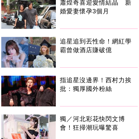
蕭煌奇喜迎愛情結晶 新
婚愛妻懷孕3個月
追星追到丟性命！網紅學
霸曾做酒店賺破億
指追星沒邊界！西村力挨
批：獨厚國外粉絲
獨／河北彩花快閃文博
會！狂掃潮玩曝驚喜