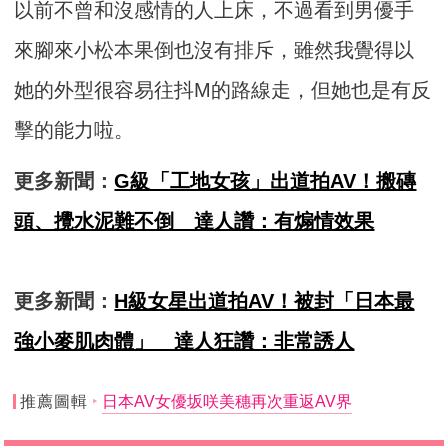
以前不曾和沒感情的人上床，不過看到男優手
來腳來小松本果倒也沒有排斥，雖然我覺得以
她的外型很容易往抖M的路線走，但她也是有反
擊的能力啦。
更多新聞：
G級「工地女孩」出道拍AV！搬磚
頭、攪水泥難不倒 達人讚：有煽情效果
更多新聞：
H級女星出道拍AV！被封「日本最
強小麥肌肉體」 達人狂讚：非常誘人
推薦圖輯
日本AV女優坂咲美穗再次重返AV界