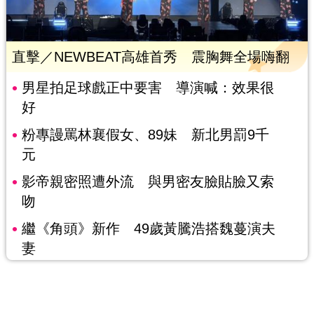
直擊／NEWBEAT高雄首秀 震胸舞全場嗨翻
男星拍足球戲正中要害 導演喊：效果很
好
粉專謾罵林襄假女、89妹 新北男罰9千
元
影帝親密照遭外流 與男密友臉貼臉又索
吻
繼《角頭》新作 49歲黃騰浩搭魏蔓演夫
妻