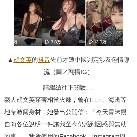
▲
胡文英
的
抖音
先前才遭中國判定涉及色情導
流（圖／翻攝IG）
請繼續往下閱讀….
藝人胡文英穿著相當火辣，曾在山上、海邊等
地帶激露身材，她發出公開信：「今天冒昧親
自向各位說明一件讓我至今仍感到困惑與無助
的事——我所使用的Facebook、Instagram與