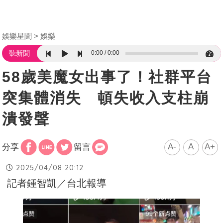
娛樂星聞
娛樂
0:00
0:00
聽新聞
58歲美魔女出事了！社群平台
突集體消失 頓失收入支柱崩
潰發聲
A-
A
A+
分享
留言
2025/04/08 20:12
記者鍾智凱／台北報導