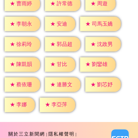
★
周遊
★
曹雨婷
★
許常德
★
安迪
★
李朝永
★
司馬玉嬌
★
徐莉玲
★
郭品超
★
沈政男
★
甘比
★
陳凱韻
★
劉鑾雄
★
蔡依珊
★
連勝文
★
劉芯妤
★
李娜
★
李亞萍
關於三立新聞網
隱私權聲明