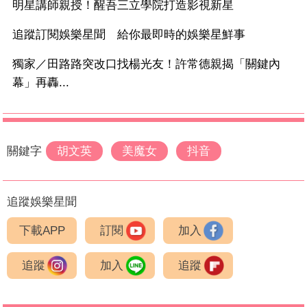
明星講師親授！醒吾三立學院打造影視新星
追蹤訂閱娛樂星聞 給你最即時的娛樂星鮮事
獨家／田路路突改口找楊光友！許常德親揭「關鍵內
幕」再轟...
關鍵字
胡文英
美魔女
抖音
追蹤娛樂星聞
下載APP
訂閱
加入
追蹤
加入
追蹤