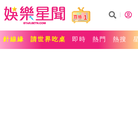
1
針線緣
請世界吃桌
即時
熱門
熱搜