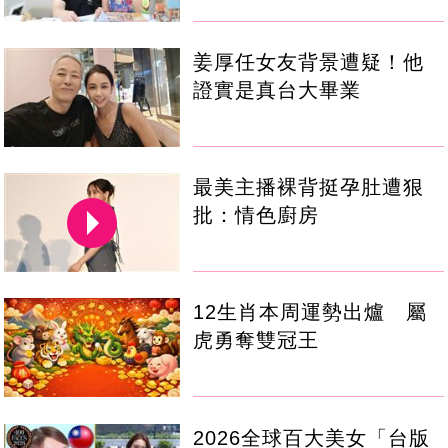
姜厚任女友背景遭疑！他
證實是真台大畢業
最美主播裸背挺孕肚遭狠
批：情色廚房
12生肖本周運勢出爐 屬
虎勇奪雙冠王
2026全球百大美女「台版