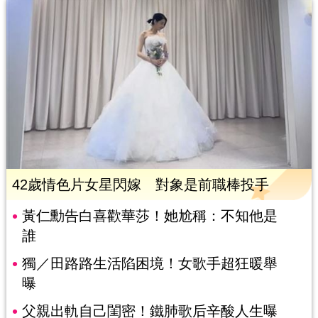
42歲情色片女星閃嫁 對象是前職棒投手
黃仁勳告白喜歡華莎！她尬稱：不知他是
誰
獨／田路路生活陷困境！女歌手超狂暖舉
曝
父親出軌自己閨密！鐵肺歌后辛酸人生曝