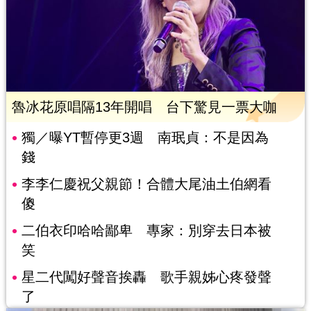
魯冰花原唱隔13年開唱 台下驚見一票大咖
獨／曝YT暫停更3週 南珉貞：不是因為
錢
李李仁慶祝父親節！合體大尾油土伯網看
傻
二伯衣印哈哈鄙卑 專家：別穿去日本被
笑
星二代闖好聲音挨轟 歌手親姊心疼發聲
了