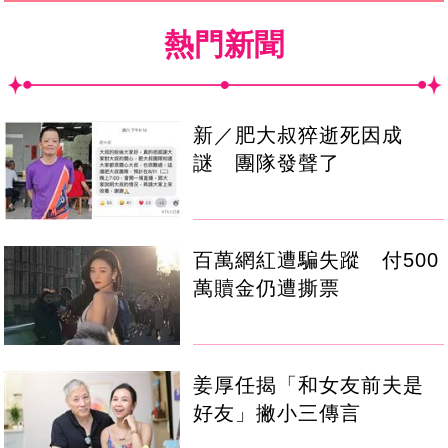
熱門新聞
新／肥大叔猝逝死因成
謎 團隊發聲了
百萬網紅遭騙失蹤 付500
萬贖金仍遭撕票
姜厚任揭「和女友前夫是
好友」撇小三傳言