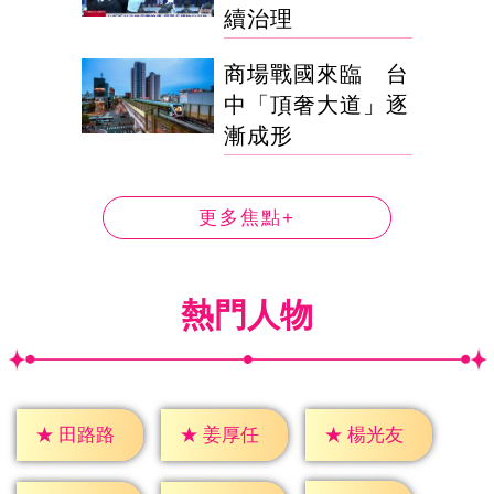
續治理
商場戰國來臨 台
中「頂奢大道」逐
漸成形
更多焦點+
熱門人物
★
田路路
★
姜厚任
★
楊光友