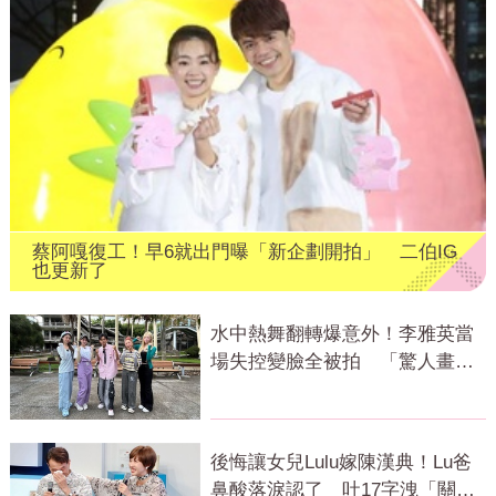
蔡阿嘎復工！早6就出門曝「新企劃開拍」 二伯IG
也更新了
水中熱舞翻轉爆意外！李雅英當
場失控變臉全被拍 「驚人畫
面」曝光
後悔讓女兒Lulu嫁陳漢典！Lu爸
鼻酸落淚認了 吐17字洩「關鍵