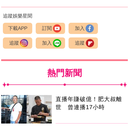
追蹤娛樂星聞
下載APP
訂閱
加入
追蹤
加入
追蹤
熱門新聞
直播年賺破億！肥大叔離
世 曾連播17小時