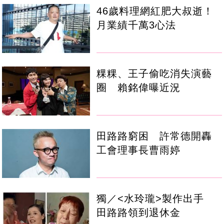
46歲料理網紅肥大叔逝！
月業績千萬3心法
粿粿、王子偷吃消失演藝
圈 賴銘偉曝近況
田路路窮困 許常德開轟
工會理事長曹雨婷
獨／<水玲瓏>製作出手
田路路領到退休金