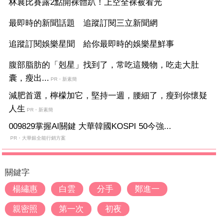
林襄比賽露2點開裸體趴！上空全裸被看光
最即時的新聞話題 追蹤訂閱三立新聞網
追蹤訂閱娛樂星聞 給你最即時的娛樂星鮮事
腹部脂肪的「剋星」找到了，常吃這幾物，吃走大肚
囊，瘦出...
PR・新素簡
減肥首選，檸檬加它，堅持一週，腰細了，瘦到你懷疑
人生
PR・新素簡
009829掌握AI關鍵 大華韓國KOSPI 50今強...
PR・大華銀全能行銷方案
關鍵字
楊繡惠
白雲
分手
鄭進一
親密照
第一次
初夜