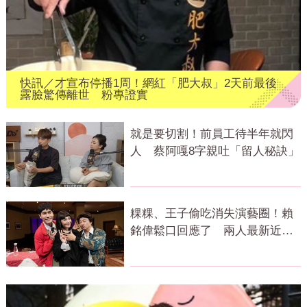
快訊／才宣布停播1周！網紅「肥大叔」2天前最後
露臉驚傳離世 粉專證實
就是要切割！前員工待半年就閃
人 蔡阿嘎8字親吐「留人秘訣」
粿粿、王子偷吃消失演藝圈！賴
銘偉鬆口回應了 兩人最新近況
曝光