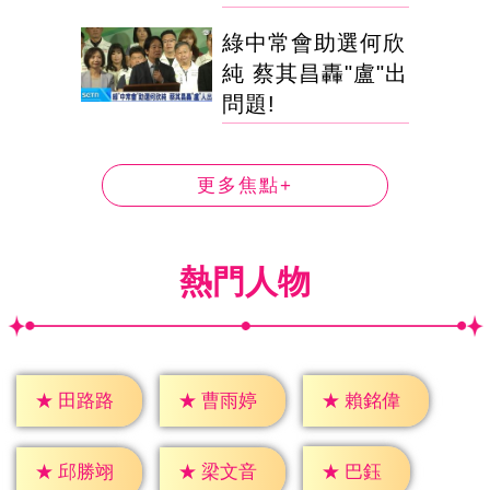
綠中常會助選何欣
純 蔡其昌轟"盧"出
問題!
更多焦點+
熱門人物
★
田路路
★
曹雨婷
★
賴銘偉
★
巴鈺
★
邱勝翊
★
梁文音