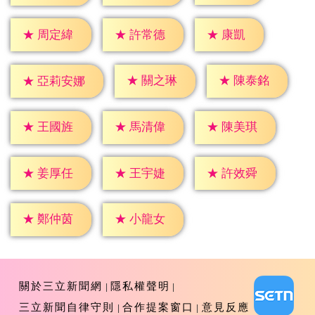
★
康凱
★
周定緯
★
許常德
★
關之琳
★
陳泰銘
★
亞莉安娜
★
王國旌
★
馬清偉
★
陳美琪
★
姜厚任
★
王宇婕
★
許效舜
★
鄭仲茵
★
小龍女
關於三立新聞網
隱私權聲明
三立新聞自律守則
合作提案窗口
意見反應