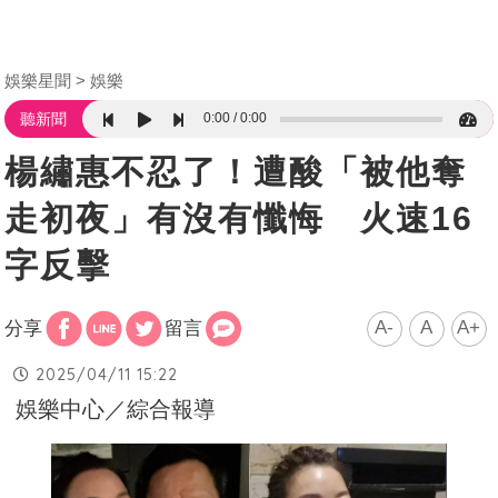
娛樂星聞
娛樂
0:00
0:00
聽新聞
楊繡惠不忍了！遭酸「被他奪
走初夜」有沒有懺悔 火速16
字反擊
A-
A
A+
分享
留言
2025/04/11 15:22
娛樂中心／綜合報導