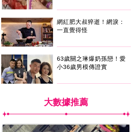
網紅肥大叔猝逝！網淚：
一直覺得怪
63歲關之琳爆奶孫戀！愛
小36歲男模傳證實
大數據推薦