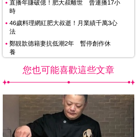
直播年賺破億！肥大叔離世 曾連播17小
時
46歲料理網紅肥大叔逝！月業績千萬3心
法
鄭靚歆德籍妻抗低潮2年 暫停創作休
養
您也可能喜歡這些文章