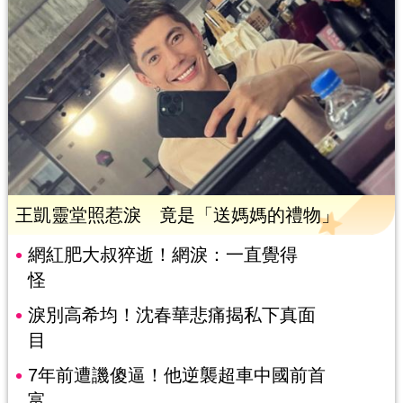
王凱靈堂照惹淚 竟是「送媽媽的禮物」
網紅肥大叔猝逝！網淚：一直覺得
怪
淚別高希均！沈春華悲痛揭私下真面
目
7年前遭譏傻逼！他逆襲超車中國前首
富