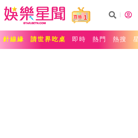
1
針線緣
請世界吃桌
即時
熱門
熱搜