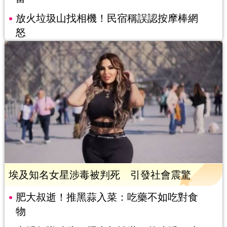
放火垃圾山找相機！民宿稱誤認按摩棒網
怒
埃及知名女星涉毒被判死 引發社會震驚
肥大叔逝！推黑蒜入菜：吃藥不如吃對食
物