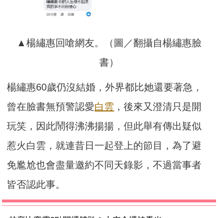
▲楊繡惠回嗆網友。（圖／翻攝自楊繡惠臉
書）
楊繡惠60歲仍沒結婚，外界都比她還要著急，
曾在臉書無預警認愛
白雲
，後來又澄清只是開
玩笑，因此鬧得沸沸揚揚，但此舉有傳出疑似
惹火白雲，就連昔日一起登上的節目，為了避
免尷尬也會盡量邀約不同天錄影，不過當事者
皆否認此事。