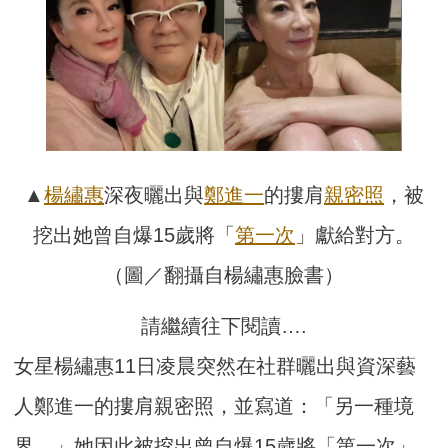
▲
楊繡惠
深夜曬出與
鄭進一
的摟肩
親密照
，被
挖出她曾自爆15歲將「
第一次
」獻給對方。
（圖／翻攝自楊繡惠臉書）
請繼續往下閱讀….
女星楊繡惠11日凌晨突然在社群曬出與資深藝
人鄭進一的摟肩親密照，並寫道：「另一種境
界。」她因此被挖出曾自爆15歲將「第一次」