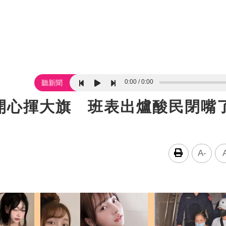
0:00
0:00
聽新聞
開心揮大旗 班表出爐酸民閉嘴
A-