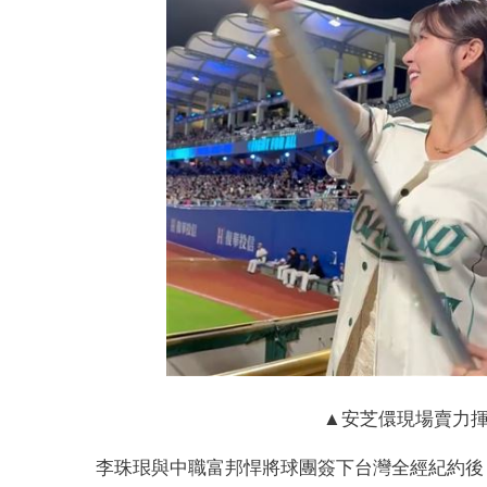
▲安芝儇現場賣力揮大
​李珠珢與中職富邦悍將球團簽下台灣全經紀約