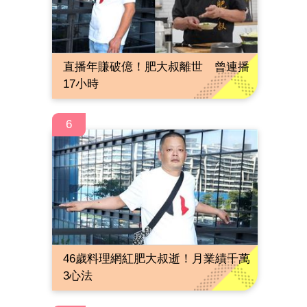
直播年賺破億！肥大叔離世 曾連播
17小時
6
46歲料理網紅肥大叔逝！月業績千萬
3心法