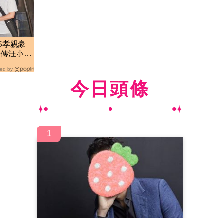
S孝親豪
 傳汪小菲
ed by
今日頭條
1