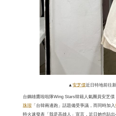
▲
安芝儇
近日特地前往新莊
台鋼雄鷹啦啦隊Wing Stars韓籍人氣團員
珠珢
「台韓兩邊跑」話題備受爭議，而同時加入
時火速發表「我是高雄人」宣言，近日她也貼出