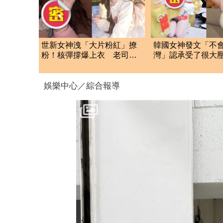
世新女神洩「大片粉紅」撩
韓國女神發文「不
粉！核彈撐爆上衣 老司機
灣」認承受了很大
全看暈
度發聲曝內幕真相
娛樂中心／綜合報導