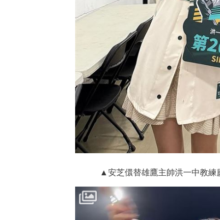
▲安芝儇替雄鷹主帥洪一中教練慶祝生