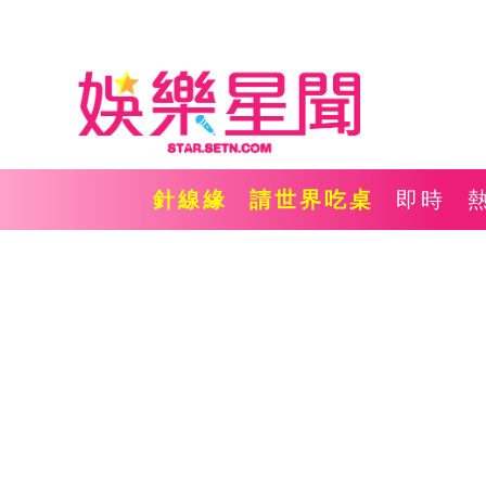
針線緣
請世界吃桌
即時