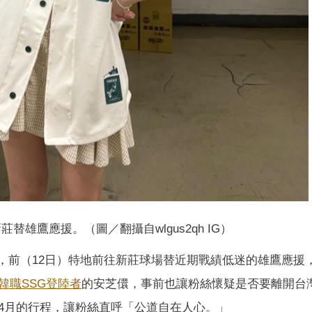
替雄鷹應援。（圖／翻攝自wlgus2qh IG）
安芝儇，前（12日）特地前往新莊球場替近期戰績低迷的雄鷹應援
韓職
SSG登陸者
的安芝儇，事前也讓粉絲懷疑是否要離開台
4月的行程，讓粉絲直呼「公道自在人心。」