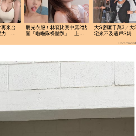
會再來台
脫光衣服！林襄比賽中露2點
大S密匯千萬3／大
壓力 二
開「啦啦隊裸體趴」 上空
宅來不及過戶S媽
全裸被看光光
曾開口月租50萬
Recommend