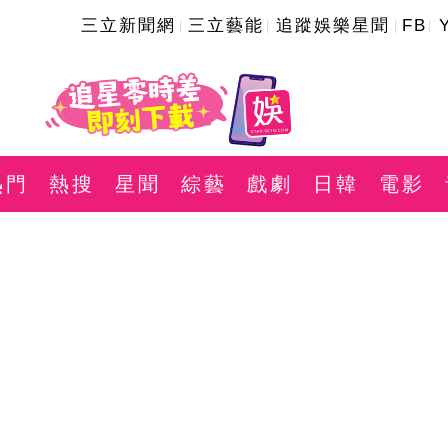
三立新聞網
三立藝能
追蹤娛樂星聞
FB
熱門
熱搜
星聞
綜藝
戲劇
日韓
電影