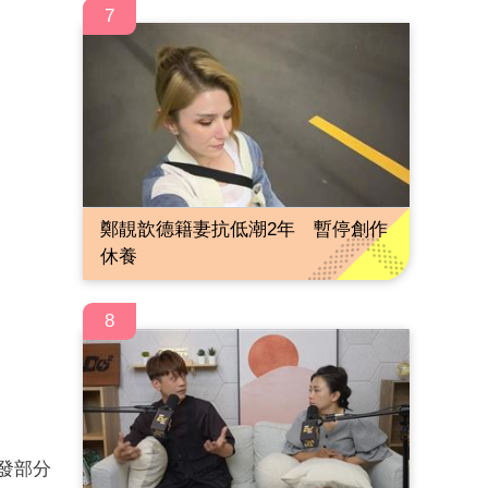
7
鄭靚歆德籍妻抗低潮2年 暫停創作
休養
8
發部分