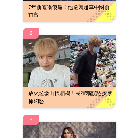
7年前遭譏傻逼！他逆襲超車中國前
首富
2
放火垃圾山找相機！民宿稱誤認按摩
棒網怒
3