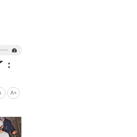
了：
A
A+