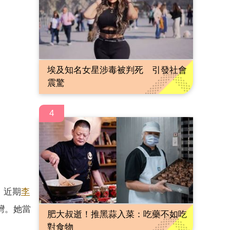
埃及知名女星涉毒被判死 引發社會
震驚
4
，近期
李
灣。她當
肥大叔逝！推黑蒜入菜：吃藥不如吃
對食物