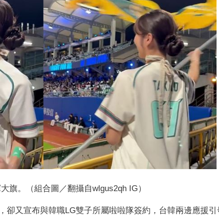
旗。（組合圖／翻攝自wlgus2qh IG）
後，卻又宣布與韓職LG雙子所屬啦啦隊簽約，台韓兩邊應援引