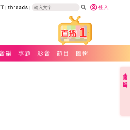
YT
threads
登入
1
音樂
專題
影音
節目
圖輯
直播✦活動