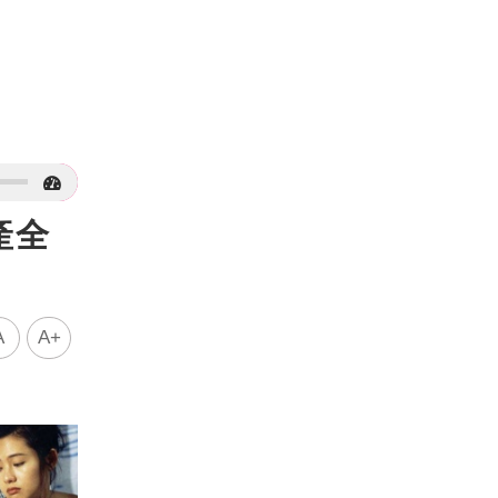
產全
A
A+