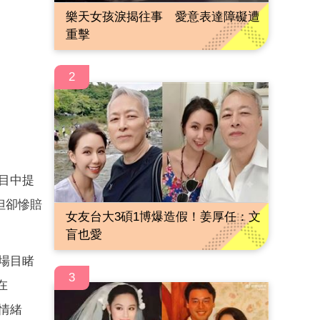
樂天女孩淚揭往事 愛意表達障礙遭
重擊
2
節目中提
但卻慘賠
女友台大3碩1博爆造假！姜厚任：文
盲也愛
現場目睹
3
在
情緒