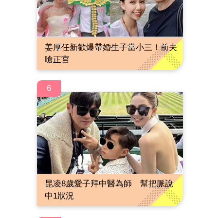
姜厚任新歡爆帶婚生子當小三！前夫
嗆正宮
6
昆凌8歲愛子拜中醫為師 幫把脈說
中1狀況