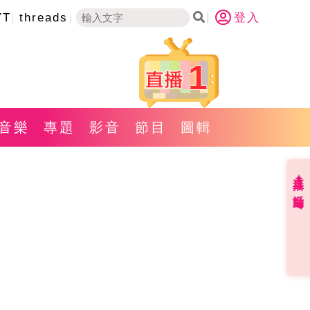
YT
threads
登入
1
音樂
專題
影音
節目
圖輯
直播✦活動