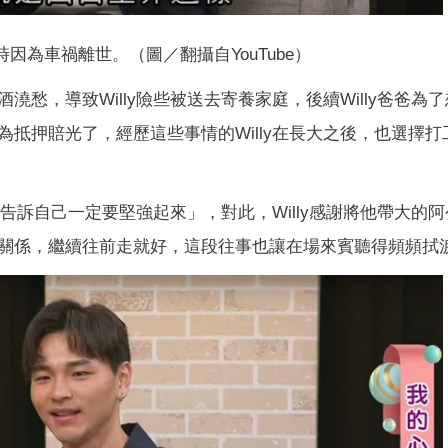
幼時因為車禍離世。（圖／翻攝自YouTube）
愁，導致Willy險些被送去寄養家庭，後續Willy爸爸為
抵押賠光了，經歷這些事情的Willy在長大之後，也選擇打
直告訴自己一定要堅強起來」，對此，Willy感謝將他帶大的
關係，繼續往前走就好，這段往事也讓在場來賓聽得頻頻拭