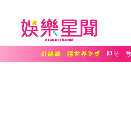
針線緣
請世界吃桌
即時