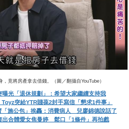
翻身，竟將房產拿去借錢。（圖／翻攝自YouTube）
突曝光「退休規劃」：希望大家繼續支持我
oyz突給YTR賤葆2封手寫信「懇求1件事」
賣「施公包」挨轟：消費病人 兒廖錦德說話了
復出合體愛女焦曼婷 鬆口「1條件」再拍戲