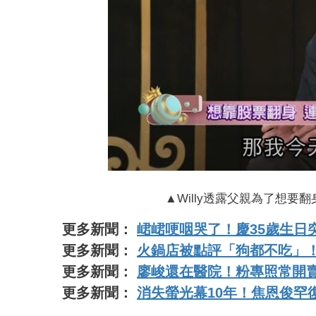
▲Willy透露父親為了想要
更多新聞：
峮峮哽咽哭了！慶35歲生日
更多新聞：
火鍋店被點評「狗都不吃」！T
更多新聞：
廖峻還在醫院！粉專照常開
更多新聞：
消失螢光幕10年！焦恩俊罕