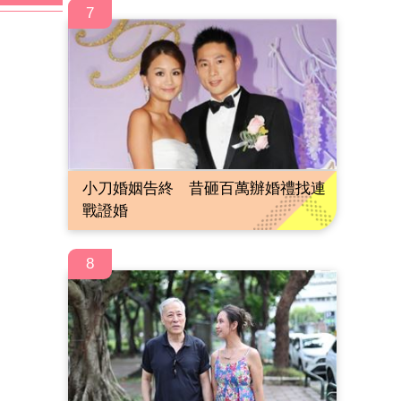
7
小刀婚姻告終 昔砸百萬辦婚禮找連
戰證婚
8