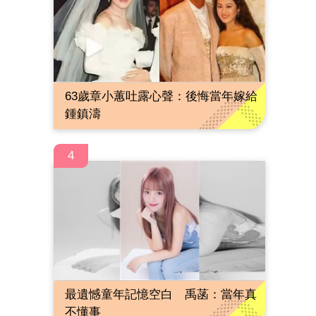
63歲章小蕙吐露心聲：後悔當年嫁給
鍾鎮濤
4
最遺憾童年記憶空白 禹菡：當年真
不懂事