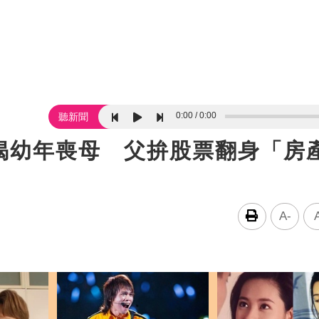
0:00
0:00
聽新聞
揭幼年喪母 父拚股票翻身「房
A-