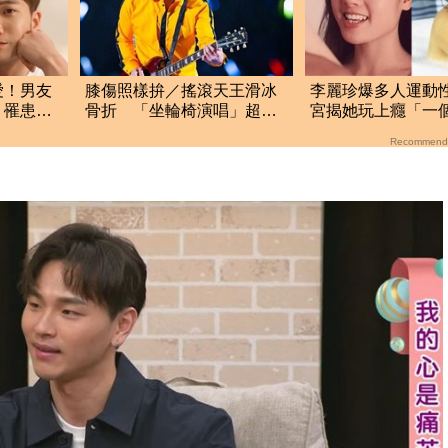
愛！男友
膝傷照樣拚／搖滾天王滑冰
李麗珍爆多人運動
：罹患隱
骨折 「坐輪椅演唱」超敬
宮揭她玩上癮「一個
業
次」榨乾情夫
Recommend