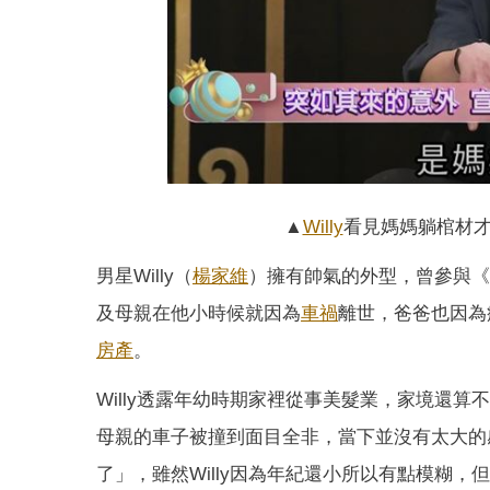
▲
Willy
看見媽媽躺棺材
男星Willy（
楊家維
）擁有帥氣的外型，曾參與《
及母親在他小時候就因為
車禍
離世，爸爸也因為
房產
。
Willy透露年幼時期家裡從事美髮業，家境還算
母親的車子被撞到面目全非，當下並沒有太大的感
了」，雖然Willy因為年紀還小所以有點模糊，但是