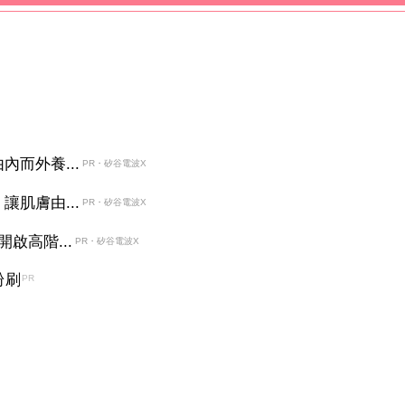
而外養...
PR・矽谷電波X
肌膚由...
PR・矽谷電波X
啟高階...
PR・矽谷電波X
粉刷
PR