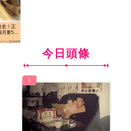
性史！正
月要52
ed by
今日頭條
1