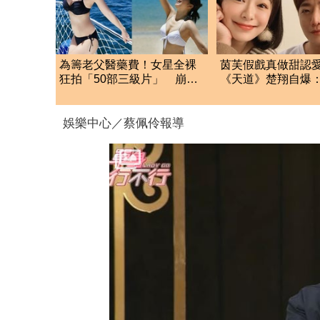
為籌老父醫藥費！女星全裸
茵芙假戲真做甜認
狂拍「50部三級片」 崩潰
《天道》楚翔自爆
大哭：沒靈魂了
疾指甲變色陷低潮
娛樂中心／蔡佩伶報導