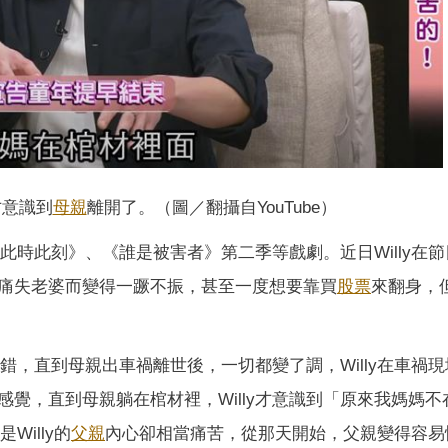
才意識到
母親
離開了。（圖／翻攝自YouTube）
此時此刻》、《誰是被害者》第二季等戲劇。近日Willy在
痛失老婆而變得一蹶不振，甚至一度想要靠買
股票
來翻身，
不錯，直到母親出車禍離世後，一切都變了調，Willy在車禍
覺，直到母親躺在棺材裡，Willy才意識到「原來我媽媽不
Willy的
父親
內心卻相當痛苦，從那天開始，父親變得容易