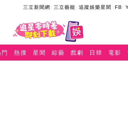
三立新聞網
三立藝能
追蹤娛樂星聞
FB
熱門
熱搜
星聞
綜藝
戲劇
日韓
電影