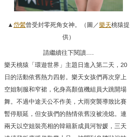
▲
岱縈
曾受封零死角女神。（圖／
樂天
桃猿提
供）
請繼續往下閱讀….
樂天桃猿「環遊世界」主題日進入第二天，20
日的活動依舊熱力四射。樂天女孩們再次穿上
空姐制服和窄裙，化身高顏值機組員大跳開場
舞。不過中途天公不作美，大雨突襲導致比賽
暫停順延，但女孩們的熱情依舊沒被澆熄。連
兩天以空姐裝亮相的韓籍新成員河智媛，三天