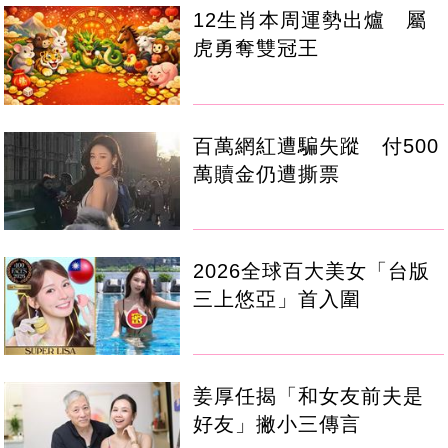
12生肖本周運勢出爐 屬
虎勇奪雙冠王
百萬網紅遭騙失蹤 付500
萬贖金仍遭撕票
2026全球百大美女「台版
三上悠亞」首入圍
姜厚任揭「和女友前夫是
好友」撇小三傳言