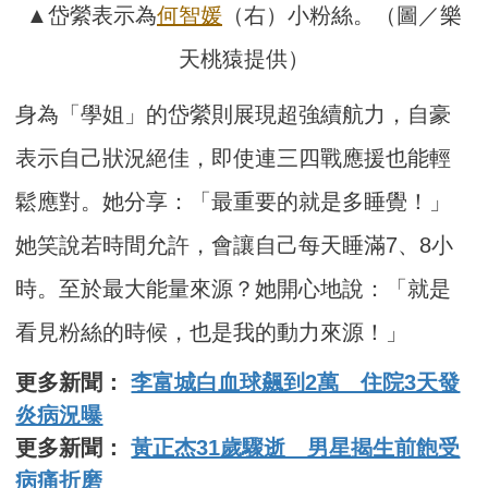
▲岱縈表示為
何智媛
（右）小粉絲。（圖／樂
天桃猿提供）
身為「學姐」的岱縈則展現超強續航力，自豪
表示自己狀況絕佳，即使連三四戰應援也能輕
鬆應對。她分享：「最重要的就是多睡覺！」
她笑說若時間允許，會讓自己每天睡滿7、8小
時。至於最大能量來源？她開心地說：「就是
看見粉絲的時候，也是我的動力來源！」
更多新聞：
李富城白血球飆到2萬 住院3天發
炎病況曝
更多新聞：
黃正杰31歲驟逝 男星揭生前飽受
病痛折磨