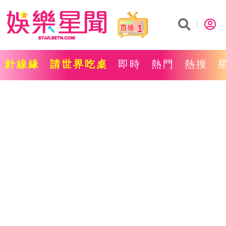
1
針線緣
請世界吃桌
即時
熱門
熱搜