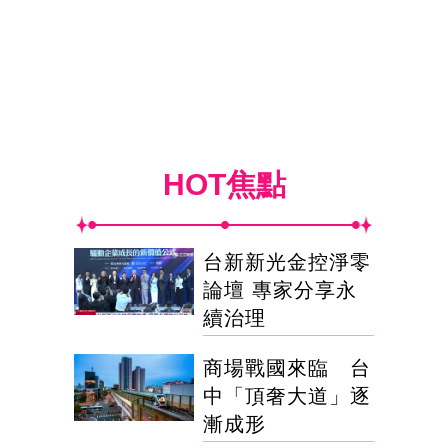
HOT焦點
台新新光金控淨零
論壇 專家分享永
續治理
商場戰國來臨 台
中「頂奢大道」逐
漸成形