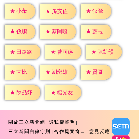
★
小茉
★
狄鶯
★
孫安佐
★
孫鵬
★
蘿拉
★
蔡阿嘎
★
田路路
★
曹雨婷
★
陳凱韻
★
甘比
★
賢哥
★
劉鑾雄
★
陳品妤
★
楊光友
關於三立新聞網
隱私權聲明
三立新聞自律守則
合作提案窗口
意見反應