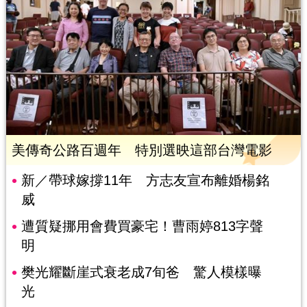
美傳奇公路百週年 特別選映這部台灣電影
新／帶球嫁撐11年 方志友宣布離婚楊銘
威
遭質疑挪用會費買豪宅！曹雨婷813字聲
明
樊光耀斷崖式衰老成7旬爸 驚人模樣曝
光