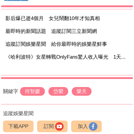
影后爆已逝4個月 女兒鬧翻10年才知真相
最即時的新聞話題 追蹤訂閱三立新聞網
追蹤訂閱娛樂星聞 給你最即時的娛樂星鮮事
《哈利波特》女星轉戰OnlyFans驚人收入曝光 1天...
關鍵字
何智媛
岱縈
樂天
追蹤娛樂星聞
下載APP
訂閱
加入