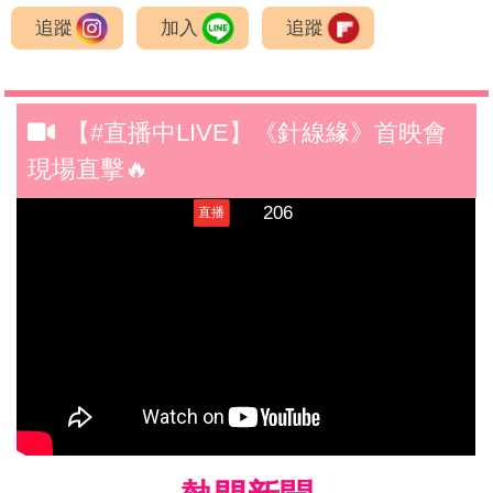
追蹤
加入
追蹤
【#直播中LIVE】《針線緣》首映會
現場直擊🔥