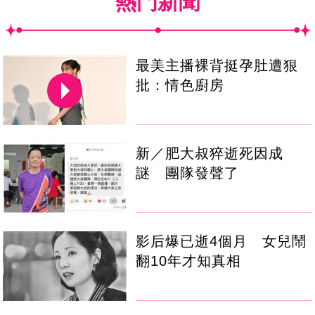
熱門新聞
最美主播裸背挺孕肚遭狠
批：情色廚房
新／肥大叔猝逝死因成
謎 團隊發聲了
影后爆已逝4個月 女兒鬧
翻10年才知真相