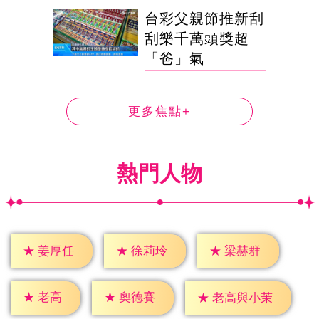
台彩父親節推新刮
刮樂千萬頭獎超
「爸」氣
更多焦點+
熱門人物
★
姜厚任
★
徐莉玲
★
梁赫群
★
老高
★
奧德賽
★
老高與小茉