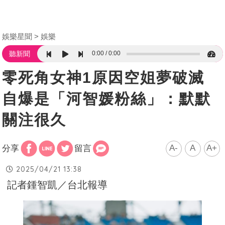
娛樂星聞
娛樂
0:00
0:00
聽新聞
零死角女神1原因空姐夢破滅
自爆是「河智媛粉絲」：默默
關注很久
A-
A
A+
分享
留言
2025/04/21 13:38
記者鍾智凱／台北報導